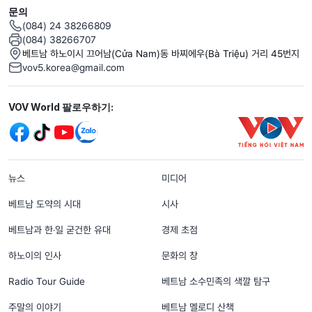
문의
(084) 24 38266809
(084) 38266707
베트남 하노이시 끄어남(Cửa Nam)동 바찌에우(Bà Triệu) 거리 45번지
vov5.korea@gmail.com
Mạng xã hội
VOV World 팔로우하기:
menu footer tiếng Hàn
뉴스
미디어
베트남 도약의 시대
시사
베트남과 한‧일 굳건한 유대
경제 초점
하노이의 인사
문화의 창
Radio Tour Guide
베트남 소수민족의 색깔 탐구
주말의 이야기
베트남 멜로디 산책