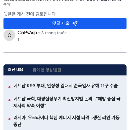
apply.
댓글은 게시 전에 검토됩니다
댓글 제출
CiaPvAsp
-
3 tháng trước
1
최신 내용
많이 본 영상/음원
베트남 K93 부대, 안장성 일대서 순국열사 유해 11구 수습
●
베트남 국회, 대량살상무기 확산방지법 논의…“예방 중심·국
●
제사회 약속 이행”
러시아, 우크라이나 핵심 에너지 시설 타격…생산 라인 가동
●
중단