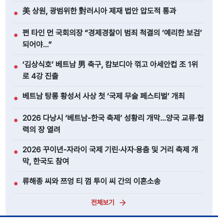
美 상원, 광범위한 對러시아 제재 법안 압도적 통과
●
쩐 타인 먼 국회의장 “경제경찰이 범죄 척결의 ‘예리한 보검’
●
되어야…”
‘김상식호’ 베트남 男 축구, 캄보디아 꺾고 아세안컵 조 1위
●
로 4강 진출
베트남 탕롱 황성서 사상 첫 ‘국제 무술 페스티벌’ 개최
●
2026 다낭시 ‘베트남-한국 축제’ 성황리 개막…양국 교류·협
●
력의 장 열려
2026 꾸이년-자라이 국제 기린·사자·용춤 및 거리 축제 개
●
막, 한국도 참여
류해종 씨와 쯔엉 티 껌 투이 씨 간의 이혼소송
●
전체보기