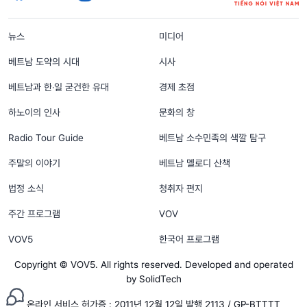
menu footer tiếng Hàn
뉴스
미디어
베트남 도약의 시대
시사
베트남과 한‧일 굳건한 유대
경제 초점
하노이의 인사
문화의 창
Radio Tour Guide
베트남 소수민족의 색깔 탐구
주말의 이야기
베트남 멜로디 산책
법정 소식
청취자 편지
주간 프로그램
VOV
VOV5
한국어 프로그램
Copyright © VOV5. All rights reserved. Developed and operated
by SolidTech
온라인 서비스 허가증 : 2011년 12월 12일 발행 2113 / GP-BTTTT