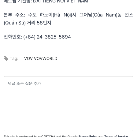
베트남 기관명: ĐÀI TIẾNG NÓI VIỆT NAM
본부 주소: 수도 하노이(Hà Nội)시 끄어남(Cửa Nam)동 꽌스
(Quán Sứ) 거리 58번지
전화번호: (+84) 24-3825-5694
Tag:
VOV
VOVWORLD
This site is protected by reCAPTCHA and the Google
Privacy Policy
and
Terms of Service