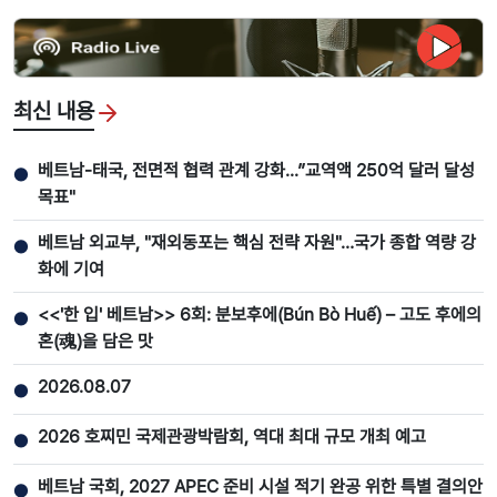
최신 내용
베트남-태국, 전면적 협력 관계 강화...”교역액 250억 달러 달성
●
목표"
베트남 외교부, "재외동포는 핵심 전략 자원"…국가 종합 역량 강
●
화에 기여
<<'한 입' 베트남>> 6회: 분보후에(Bún Bò Huế) – 고도 후에의
●
혼(魂)을 담은 맛
2026.08.07
●
2026 호찌민 국제관광박람회, 역대 최대 규모 개최 예고
●
베트남 국회, 2027 APEC 준비 시설 적기 완공 위한 특별 결의안
●