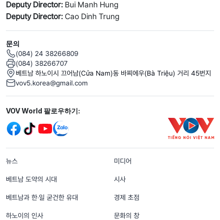
Deputy Director:
Bui Manh Hung
Deputy Director:
Cao Dinh Trung
문의
(084) 24 38266809
(084) 38266707
베트남 하노이시 끄어남(Cửa Nam)동 바찌에우(Bà Triệu) 거리 45번지
vov5.korea@gmail.com
Mạng xã hội
VOV World 팔로우하기:
menu footer tiếng Hàn
뉴스
미디어
베트남 도약의 시대
시사
베트남과 한‧일 굳건한 유대
경제 초점
하노이의 인사
문화의 창