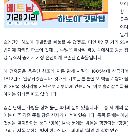
봐야
할
곳은
어디
일까
요? 단연 하노이 깃발탑을 빼놓을 수 없겠죠. 디엔비엔푸 거리 28A
번지에 자리한 하노이 깃대는, 수많은 역사적 격동 속에서도 탕롱 황
성 유적지 중에서 가장 온전하게 보존된 건축물입니다.
이 건축물은 응우옌 왕조의 자롱 황제 시절인 1805년에 착공되어
1812년에 완공되었습니다. 깃대의 기초는 튼튼한 보 벽돌로 쌓아 올
린 3단의 정사각형 기단으로 이루어져 있는데요, 위로 올라갈수록 좁
아지는 형태를 띠고 있습니다.
중간 단에는 사방을 향해 뚫린 4개의 문이 있습니다. 그중 세 개의 문
에는 아주 깊은 뜻을 담은 한자가 새겨져 있습니다. 동쪽 문에는 아침
햇살을 맞이한다는 뜻의 ‘영욱’, 남쪽 문에는 밝음을 향한다는 ‘향명’,
그리고 서쪽 문에는 빛이 반사된다는 의미의 ‘회광’이 적혀 있죠.