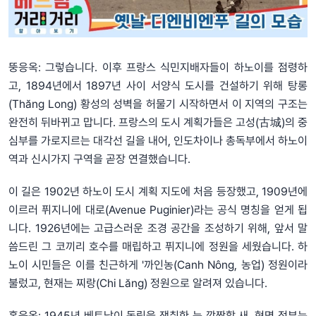
뚱응옥: 그렇습니다. 이후 프랑스 식민지배자들이 하노이를 점령하
고, 1894년에서 1897년 사이 서양식 도시를 건설하기 위해 탕롱
(Thăng Long) 황성의 성벽을 허물기 시작하면서 이 지역의 구조는
완전히 뒤바뀌고 맙니다. 프랑스의 도시 계획가들은 고성(古城)의 중
심부를 가로지르는 대각선 길을 내어, 인도차이나 총독부에서 하노이
역과 신시가지 구역을 곧장 연결했습니다.
이 길은 1902년 하노이 도시 계획 지도에 처음 등장했고, 1909년에
이르러 퓌지니에 대로(Avenue Puginier)라는 공식 명칭을 얻게 됩
니다. 1926년에는 고급스러운 조경 공간을 조성하기 위해, 앞서 말
씀드린 그 코끼리 호수를 매립하고 퓌지니에 정원을 세웠습니다. 하
노이 시민들은 이를 친근하게 '까인농(Canh Nông, 농업) 정원이라
불렀고, 현재는 찌랑(Chi Lăng) 정원으로 알려져 있습니다.
홍응옥: 1945년 베트남이 독립을 쟁취한 눈 깜짝할 새, 혁명 정부는