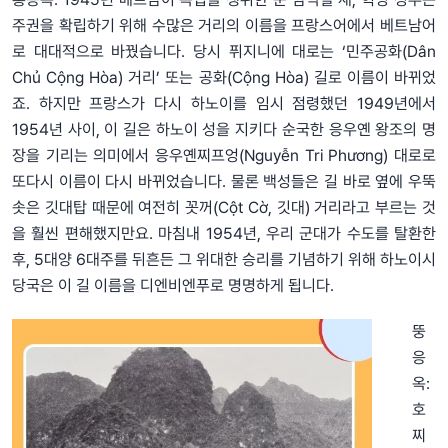
주권을 확립하기 위해 수많은 거리의 이름을 프랑스어에서 베트남어
로 대대적으로 바꿨습니다. 당시 퓌지니에 대로는 ‘민주공화(Dân
Chủ Cộng Hòa) 거리’ 또는 공화(Cộng Hòa) 길로 이름이 바뀌었
죠. 하지만 프랑스가 다시 하노이를 임시 점령했던 1949년에서
1954년 사이, 이 길은 하노이 성을 지키다 순국한 응우옌 왕조의 명
장을 기리는 의미에서 응우옌찌프엉(Nguyễn Tri Phương) 대로로
또다시 이름이 다시 바뀌었습니다. 물론 백성들은 길 바로 옆에 우뚝
솟은 깃대탑 때문에 여전히 꼿꺼(Cột Cờ, 깃대) 거리라고 부르는 것
을 훨씬 편해했지만요. 마침내 1954년, 우리 군대가 수도를 탈환한
후, 5대양 6대주를 뒤흔든 그 위대한 승리를 기념하기 위해 하노이시
당국은 이 길 이름을 디엔비엔푸로 명명하게 됩니다.
뚱
응
옥:
호
찌