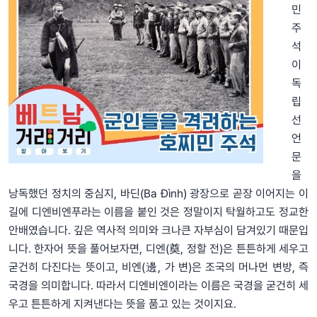
민
주
석
이
독
립
선
언
문
을
낭독했던 정치의 중심지, 바딘(Ba Đình) 광장으로 곧장 이어지는 이
길에 디엔비엔푸라는 이름을 붙인 것은 정말이지 탁월하고도 정교한
안배였습니다. 깊은 역사적 의미와 크나큰 자부심이 담겨있기 때문입
니다. 한자어 뜻을 풀어보자면, 디엔(奠, 정할 전)은 튼튼하게 세우고
굳건히 다진다는 뜻이고, 비엔(邊, 가 변)은 조국의 머나먼 변방, 즉
국경을 의미합니다. 따라서 디엔비엔이라는 이름은 국경을 굳건히 세
우고 튼튼하게 지켜낸다는 뜻을 품고 있는 것이지요.