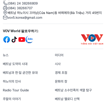
(084) 24 38266809
(084) 38266707
베트남 하노이시 끄어남(Cửa Nam)동 바찌에우(Bà Triệu) 거리 45번지
vov5.korea@gmail.com
Mạng xã hội
VOV World 팔로우하기:
menu footer tiếng Hàn
뉴스
미디어
베트남 도약의 시대
시사
베트남과 한‧일 굳건한 유대
경제 초점
하노이의 인사
문화의 창
Radio Tour Guide
베트남 소수민족의 색깔 탐구
주말의 이야기
베트남 멜로디 산책