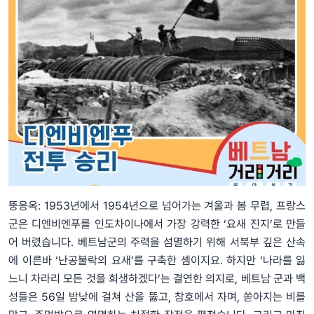
뚱응옥: 1953년에서 1954년으로 넘어가는 겨울과 봄 무렵, 프랑스
군은 디엔비엔푸를 인도차이나에서 가장 강력한 ‘요새 진지’로 만들
어 버렸습니다. 베트남군의 주력을 섬멸하기 위해 서북부 깊은 산속
에 이른바 ‘난공불락의 요새’를 구축한 셈이지요. 하지만 ‘나라를 잃
느니 차라리 모든 것을 희생하겠다’는 결연한 의지로, 베트남 군과 백
성들은 56일 밤낮에 걸쳐 산을 뚫고, 참호에서 자며, 쏟아지는 비를