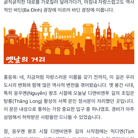
굵직굵직한 대로를 가로질러 달려가다가, 마침내 자랑스럽고도 역사
적인 바딘(Ba Đình) 광장에 이르러 바딘 광장에 이릅니다.
홍응옥: 네, 지금처럼 자랑스러운 이름을 갖기 전까지, 이 길은 우리
도시의 변화와 함께 많은 역사적 변천을 겪어왔습니다. 옛 봉건 시대,
특히 응우옌(Nguyễn) 왕조 시절에 오늘날 디엔비엔푸 길의 초입은
탕롱(Thăng Long) 황성의 서쪽 문인 정서문이 자리했던 곳입니다.
이 문은 내성으로 통하는 가장 중요한 입구 중 하나였죠. 경비가 아주
삼엄해서 허락받은 사람들만 드나들 수 있었습니다.
참, 응우옌 왕조 시절 디엔비엔푸 길의 시작점에는 띡디엔(Tịch