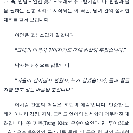
다
즉
만남
–
인연
맺기
–
노래로
주고받기입니다
빈랑과
물
.
,
.
을
권하는
전통
의례로
시작되는
이
곡은
남녀
간의
섬세한
,
대화를
펼쳐
보입니다
.
여인은
조심스럽게
말합니다
.
“
그대의
마음이
깊어지기도
전에
변할까
두렵습니다
”
.
남자는
진심으로
답합니다
.
“
마음이
깊어질지
변할지
누가
알겠습니까
돌과
황금
,
,
처럼
변치
않는
마음일
뿐입니다
”
.
이처럼
꽌호의
핵심은
‘화답의
예술’입니다
단순한
노
.
래가
아니라
감정
지혜
그리고
언어의
섬세함이
어우러진
대
,
,
화입니다
쭝
끼엔
우수예술인과
민
투이
.
(Trung Kiên)
(Minh
우수예술인의
목소리를
통해
이
곡은
한
편의
우아한
Thùy)