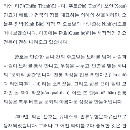
티엔
타인
입니다
푸토
의
쏘안
(Thiên Thanh)
.
(Phú Thọ)
(Xoan)
민요가
베트남
건국의
땅을
대표하는
의례의
선율이라면
오
,
늘은
낀박
지역
즉
오늘날의
박닌
성으로
(Kinh Bắc)
(Bắc Ninh)
떠나보겠습니다
이곳에는
꽌호
라는
서정적인
민요
.
(Quan họ)
전통이
전해
내려오고
있습니다
.
꽌호는
단순한
남녀
간의
주고받는
노래를
넘어
사람과
사람이
노래를
통해
만나고
우정을
나누고
인연을
맺는
하나
,
,
의
문화적
공간
입니다
전통
의상을
입은
리엔아인
‘
’
.
(liền anh)
과
리엔찌
라는
소리꾼들
그리고
넓은
끈이
달린
모
(liền chị)
,
자인
논
꽈이
타오
아오
뜨
탄
전통
(nón quai thao),
(áo tứ thân)
의상은
북부
베트남
문화의
아름다운
상징을
만들어냅니다
.
년
박닌
꽌호는
유네스코
인류무형문화유산으로
2009
,
등재되었습니다
그러나
그
어떤
타이틀보다
중요한
것은
꽌
.