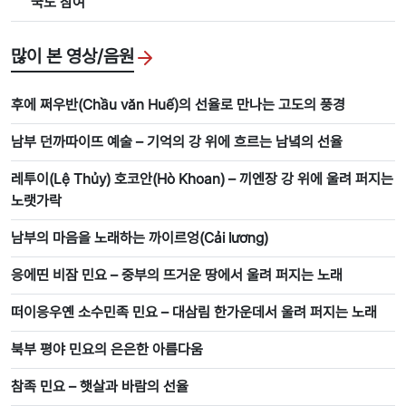
국도 참여
많이 본 영상/음원
후에 쩌우반(Chầu văn Huế)의 선율로 만나는 고도의 풍경
남부 던까따이뜨 예술 – 기억의 강 위에 흐르는 남녘의 선율
레투이(Lệ Thủy) 호코안(Hò Khoan) – 끼엔장 강 위에 울려 퍼지는
노랫가락
남부의 마음을 노래하는 까이르엉(Cải lương)
응에띤 비잠 민요 – 중부의 뜨거운 땅에서 울려 퍼지는 노래
떠이응우옌 소수민족 민요 – 대삼림 한가운데서 울려 퍼지는 노래
북부 평야 민요의 은은한 아름다움
참족 민요 – 햇살과 바람의 선율