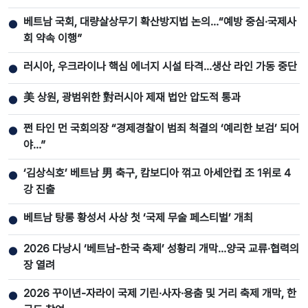
베트남 국회, 대량살상무기 확산방지법 논의…“예방 중심·국제사
●
회 약속 이행”
러시아, 우크라이나 핵심 에너지 시설 타격…생산 라인 가동 중단
●
美 상원, 광범위한 對러시아 제재 법안 압도적 통과
●
쩐 타인 먼 국회의장 “경제경찰이 범죄 척결의 ‘예리한 보검’ 되어
●
야…”
‘김상식호’ 베트남 男 축구, 캄보디아 꺾고 아세안컵 조 1위로 4
●
강 진출
베트남 탕롱 황성서 사상 첫 ‘국제 무술 페스티벌’ 개최
●
2026 다낭시 ‘베트남-한국 축제’ 성황리 개막…양국 교류·협력의
●
장 열려
2026 꾸이년-자라이 국제 기린·사자·용춤 및 거리 축제 개막, 한
●