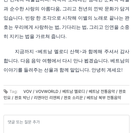
과
순수한
사랑의
아름다움
그리고
천년의
낀박
문화가
담겨
,
있습니다
빈랑
한
조각으로
시작해
이별의
노래로
끝나는
꽌
.
호는
우리에게
사랑하는
법
기다리는
법
그리고
인연을
소중
,
,
히
지키는
법을
가르쳐
줍니다
.
지금까지
베트남
멜로디
산책
과
함께해
주셔서
감사
<
>
합니다
다음
음악
여행에서
다시
만나
뵙겠습니다
베트남의
.
.
이야기를
들려주는
선율과
함께
말입니다
안녕히
계세요
.
!
Tag:
VOV /
VOVWORLD /
베트남 멜로디 /
베트남 전통음악 /
꽌호
민요 /
꽌호 박닌 /
리엔아인 리엔찌 /
꽌호 소리꾼 /
베트남 북부 전통음악