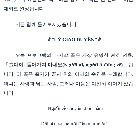
대화로
완성됩니다
.
지금
함께
들어보시겠습니다
.
🎵
“LÝ GIAO DUYÊN”
🎵
오늘
프로그램의
마지막
곡은
가장
유명한
꽌호
선율
,
「
그대여
돌아가지
마세요
」입
,
(Người ơi, người ở đừng về)
니다
이
곡은
축제가
끝난
뒤의
이별의
순간을
노래합니다
.
.
떠나는
사람과
남는
사람
그러나
마음은
여전히
이어져
있습
,
니다
.
“Người về em vẫn khóc thầm
Đôi bên vạt áo ướt đầm như mưa”