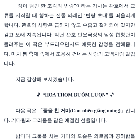
“정이
담긴
한
조각의
빈랑
이라는
가사는
꽌호에서
교
”
류를
시작할
때
행하는
전통
의례인
빈랑
초대’를
떠올리게
‘
합니다
꽌호의
사랑은
급하지
않고
수줍고
절제되어
있지만
.
깊고
오래
지속됩니다
박닌
꽌호
민요극장의
남성
합창단이
.
들려주는
이
곡은
부드러우면서도
애틋한
감정을
전해줍니
다
마치
봄
축제
속에서
조용히
건네는
사랑의
고백처럼
말입
.
니다
.
지금
감상해
보시겠습니다
.
🎵
“HOA THƠM BƯỚM LƯỢN”
🎵
다음
곡은
「
줄을
친
거미
」입니
(Con nhện giăng mùng)
다
기다림과
그리움을
담은
애절한
선율입니다
.
.
밤마다
그물을
치는
거미의
모습은
외로움과
공허함을