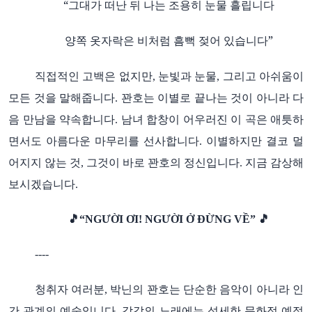
“그대가
떠난
뒤
나는
조용히
눈물
흘립니다
양쪽
옷자락은
비처럼
흠뻑
젖어
있습니다”
직접적인
고백은
없지만
눈빛과
눈물
그리고
아쉬움이
,
,
모든
것을
말해줍니다
꽌호는
이별로
끝나는
것이
아니라
다
.
음
만남을
약속합니다
남녀
합창이
어우러진
이
곡은
애틋하
.
면서도
아름다운
마무리를
선사합니다
이별하지만
결코
멀
.
어지지
않는
것
그것이
바로
꽌호의
정신입니다
지금
감상해
,
.
보시겠습니다
.
🎵
“NGƯỜI ƠI! NGƯỜI Ở ĐỪNG VỀ”
🎵
----
청취자
여러분
박닌의
꽌호는
단순한
음악이
아니라
인
,
간
관계의
예술입니다
각각의
노래에는
섬세한
문화적
예절
.