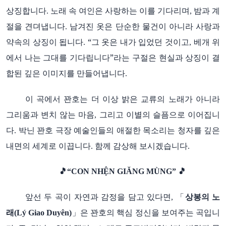
상징합니다
노래
속
여인은
사랑하는
이를
기다리며
밤과
계
.
,
절을
견뎌냅니다
남겨진
옷은
단순한
물건이
아니라
사랑과
.
약속의
상징이
됩니다
“그
옷은
내가
입었던
것이고
베개
위
.
,
에서
나는
그대를
기다립니다”라는
구절은
현실과
상징이
결
합된
깊은
이미지를
만들어냅니다
.
이
곡에서
꽌호는
더
이상
밝은
교류의
노래가
아니라
그리움과
변치
않는
마음
그리고
이별의
슬픔으로
이어집니
,
다
박닌
꽌호
극장
예술인들의
애절한
목소리는
청자를
깊은
.
내면의
세계로
이끕니다
함께
감상해
보시겠습니다
.
.
🎵
“CON NHỆN GIĂNG MÙNG”
🎵
앞선
두
곡이
자연과
감정을
담고
있다면
「
상봉의
노
,
래
」은
꽌호의
핵심
정신을
보여주는
곡입니
(Lý Giao Duyên)