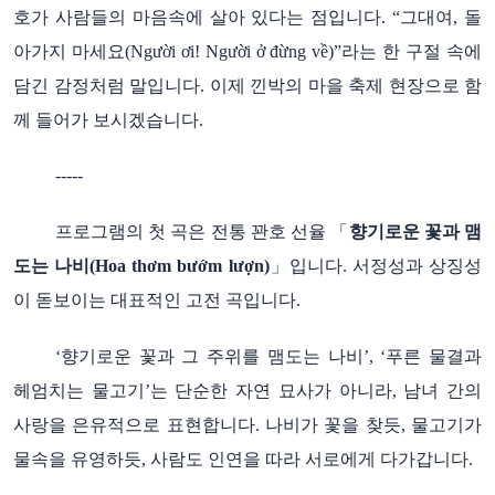
호가
사람들의
마음속에
살아
있다는
점입니다
그대여
돌
. “
,
아가지
마세요
라는
한
구절
속에
(Người ơi! Người ở đừng về)”
담긴
감정처럼
말입니다
이제
낀박의
마을
축제
현장으로
함
.
께
들어가
보시겠습니다
.
-----
프로그램의
첫
곡은
전통
꽌호
선율
「
향기로운
꽃과
맴
도는
나비
」입니다
서정성과
상징성
(Hoa thơm bướm lượn)
.
이
돋보이는
대표적인
고전
곡입니다
.
향기로운
꽃과
그
주위를
맴도는
나비
푸른
물결과
‘
’, ‘
헤엄치는
물고기
는
단순한
자연
묘사가
아니라
남녀
간의
’
,
사랑을
은유적으로
표현합니다
나비가
꽃을
찾듯
물고기가
.
,
물속을
유영하듯
사람도
인연을
따라
서로에게
다가갑니다
,
.