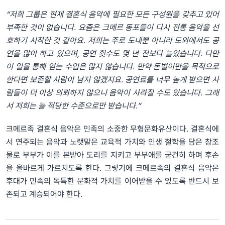
“
저희
그룹은
현재
결혼식
음악에
필요한
모든
구성원을
갖추고
있어
부족한
것이
없습니다
.
요즘은
크메르
동포들이
다시
전통
음악을
선
호하기
시작한
것
같아요
.
저희는
주로
도내뿐
아니라
도외에서도
공
연을
많이
하고
있으며
,
공연
횟수도
몇
년
전보다
늘었습니다
.
다만
이
일을
통해
얻는
수입은
많지
않습니다
.
만약
돈벌이만을
목적으로
한다면
보존할
사람이
남지
않겠지요
.
공연료를
너무
높게
받으면
사
람들이
더
이상
의뢰하지
않으니
음악이
사라질
수도
있습니다
.
그래
서
저희는
늘
적당한
수준으로만
받습니다
.”
크메르족 결혼식 음악은 민족의 소중한 무형문화유산이다. 결혼식에
서 연주되는 음악과 노랫말은 교육적 가치와 인생 철학을 담은 창조
물로 부부가 이를 본받아 도리를 지키고 부부애를 굳건히 하며 후손
을 올바르게 가르치도록 한다. 그렇기에 크메르족의 결혼식 음악은
후대가 민족의 독특한 문화적 가치를 이어받을 수 있도록 반드시 보
존되고 계승되어야 한다.