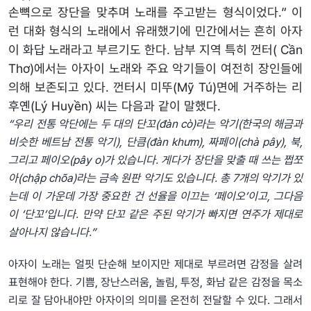
손뼉으로 장단을 맞추며 노래를 주고받는 형식이었다.” 이
런 대화 형식의 노래에서 유래했기에 민간에서는 흔히 아자
이 화답 노래라고 부르기도 한다. 남부 지역 특히 껀터( Cần
Thơ)에서는 아자이 노래와 주요 악기들이 여전히 장인들에
의해 보존되고 있다. 껀터시 미뚜(Mỹ Tú)면에 거주하는 리
후옌(Lý Huyền) 씨는 다음과 같이 말했다.
“
우리
전통
악단에는
두
대의
단꼬
(đàn cò)
라는
악기
(
한국의
해금과
비슷한
베트남
전통
악기
),
단큼
(đàn khưm),
짜페이
(chà pây),
북
,
그리고
페이오
(pây o)
가
있습니다
.
게다가
장단을
맞출
때
쓰는
쩝쪼
아
(chập chõa)
라는
금속
원판
악기도
있습니다
.
총
7
개의
악기가
있
는데
이
가운데
가장
중요한
건
선율을
이끄는
‘
페이오
’
이고
,
그다음
이
‘
단꼬
’
입니다
.
만약
단꼬
같은
주된
악기가
빠지면
연주가
제대로
살아나지
않습니다
.”
아자이 노래는 얼핏 단순해 보이지만 제대로 부르려면 감정을 살려
표현해야 한다. 기쁨, 장난스러움, 놀림, 투정, 화남 같은 감정을 목소
리로 잘 담아내야만 아자이의 의미를 온전히 전달할 수 있다. 그래서