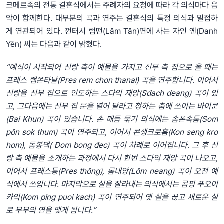
크메르족의 전통 결혼식에서는 주례자의 요청에 따라 각 의식마다 음
악이 함께한다. 대부분의 곡과 연주는 결혼식의 특정 의식과 밀접하
게 연관되어 있다. 껀터시 럼떤(Lâm Tân)면에 사는 자인 옌(Danh
Yên) 씨는 다음과 같이 밝혔다.
“
예식이
시작되어
신랑
측이
예물을
가지고
신부
측
집으로
올
때는
프레스
램쫀타날
(Pres rem chon thanal)
곡을
연주합니다
.
이어서
신랑을
신부
집으로
인도하는
스다익
재앙
(Sđach deang)
곡이
있
고
,
그다음에는
신부
집
문을
열어
달라고
청하는
춤에
쓰이는
바이쿤
(Bai Khun)
곡이
있습니다
.
손
매듭
묶기
의식에는
솜폰속툼
(Som
pôn sok thum)
곡이
연주되고
,
이어서
콘생크로홈
(Kon seng kro
hom),
돔봉댁
( Đom bong đec)
곡이
차례로
이어집니다
.
그
후
신
랑
측
예물을
소개하는
과정에서
다시
한번
스다익
재앙
곡이
나오고
,
이어서
프래스통
(Pres thông),
롬내앙
(Lôm neang)
곡이
오전
예
식에서
쓰입니다
.
마지막으로
실을
잘라내는
의식에서는
콤핑
푸오이
카익
(Kom ping puoi kach)
곡이
연주되어
옛
실을
끊고
새로운
실
로
부부의
연을
맺게
됩니다
.”