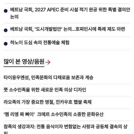
베트남 국회, 2027 APEC 준비 시설 적기 완공 위한 특별 결의안
●
논의
베트남 국회, ‘도시개발법안’ 논의…호찌민시에 특례 제도 마련
●
하노이 도심 속의 전통예술 체험
●
많이 본 영상/음원
타이응우옌성, 민족문화의 다채로움 보존과 계승
쯧 소수민족을 위한 새로운 민족 의상 디자인
라오족의 가장 중요한 명절, 낀카우호 햅쌀 축제
‘쩜 리엥 짜 뻐이’ 크메르 소수민족의 소중한 문화유산
참족의 생강과자: 전통 음식이자 변함없는 사랑과 공동체 결속의 상
징