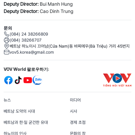
Deputy Director:
Bui Manh Hung
Deputy Director:
Cao Dinh Trung
문의
(084) 24 38266809
(084) 38266707
베트남 하노이시 끄어남(Cửa Nam)동 바찌에우(Bà Triệu) 거리 45번지
vov5.korea@gmail.com
Mạng xã hội
VOV World 팔로우하기:
menu footer tiếng Hàn
뉴스
미디어
베트남 도약의 시대
시사
베트남과 한‧일 굳건한 유대
경제 초점
하노이의 인사
문화의 창