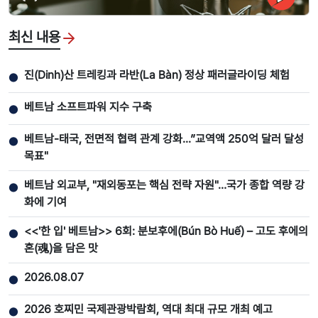
최신 내용
진(Dinh)산 트레킹과 라반(La Bàn) 정상 패러글라이딩 체험
●
베트남 소프트파워 지수 구축
●
베트남-태국, 전면적 협력 관계 강화...”교역액 250억 달러 달성
●
목표"
베트남 외교부, "재외동포는 핵심 전략 자원"…국가 종합 역량 강
●
화에 기여
<<'한 입' 베트남>> 6회: 분보후에(Bún Bò Huế) – 고도 후에의
●
혼(魂)을 담은 맛
2026.08.07
●
2026 호찌민 국제관광박람회, 역대 최대 규모 개최 예고
●