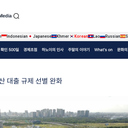
iện tiếng Hàn
Media
n
Indonesian
Japanese
Khmer
Korean
Lao
Russian
S
확인 500일
경제초점
하노이의 인사
주말의 이야기
What's on
문화의
산 대출 규제 선별 완화