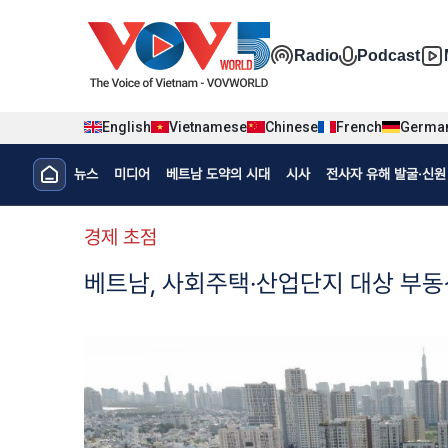
Nhảy đến nội dung
Đa phương t
Radio
Podcast
English
Vietnamese
Chinese
French
Germa
Menu trang chủ tiếng Hàn
뉴스
미디어
베트남 도약의 시대
시사
전사자 유해 발굴·신원 
menu phụ tiếng Hàn
경제 초점
베트남, 사회주택·산업단지 대상 부동