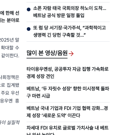
지 강조
소폰 자람 태국 국회의장 하노이 도착…
●
에 한해 선
베트남 공식 방문 일정 돌입
이는 분야로
또 럼 당 서기장‧국가주석, “과학적이고
●
생명력 긴 당헌 구축할 것…”
025년 말
 확대할 수
많이 본 영상/음원
 같이한다.
타이응우옌성, 공공투자 자금 집행 가속화로
경제 성장 견인
남 사회정책은
것으로 집계됐
베트남, ‘두 자릿수 성장’ 향한 미시정책 돌파
 주요 우선
구 마련 시급
 응우옌 흥
베트남 국내 기업과 FDI 기업 협력 강화…경
제 성장 ‘새로운 도약’ 이끈다
들이 실질적
차세대 FDI 유치로 글로벌 가치사슬 내 베트