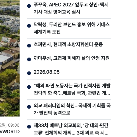
푸꾸옥, APEC 2027 앞두고 상인•택시
●
기사 대상 영어교육 실시
닥락성, 두리안 브랜드 홍보 위해 기네스
●
세계기록 도전
호찌민시, 현대적 소방지휘센터 운용
●
까마우성, 고엽제 피해자 삶의 안정 지원
●
2026.08.05
●
“해외 파견 노동자는 국가 인적자원 개발
●
전략의 한 축”…베트남 국회, 관련법 개정
논의
외교 패러다임의 혁신…국제적 기회를 국
●
가 발전의 동력으로
요일, 09:06
제33차 베트남 외교회의, ‘당 대외·민간
●
VWORLD
교류’ 전체회의 개최… 3대 외교 축 시너