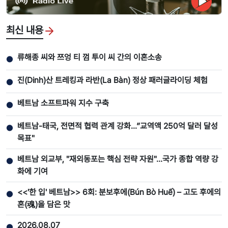
최신 내용
류해종 씨와 쯔엉 티 껌 투이 씨 간의 이혼소송
●
진(Dinh)산 트레킹과 라반(La Bàn) 정상 패러글라이딩 체험
●
베트남 소프트파워 지수 구축
●
베트남-태국, 전면적 협력 관계 강화...”교역액 250억 달러 달성
●
목표"
베트남 외교부, "재외동포는 핵심 전략 자원"…국가 종합 역량 강
●
화에 기여
<<'한 입' 베트남>> 6회: 분보후에(Bún Bò Huế) – 고도 후에의
●
혼(魂)을 담은 맛
2026.08.07
●