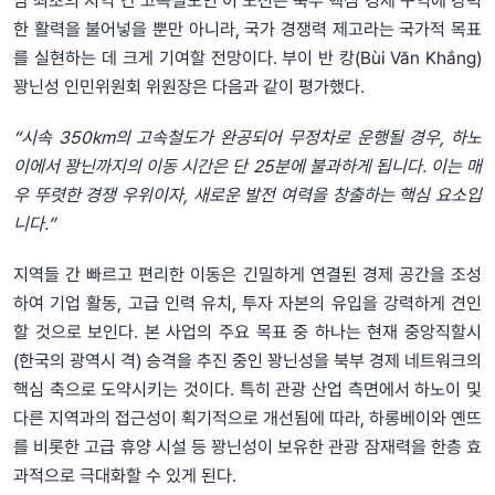
남 최초의 지역 간 고속철도인 이 노선은 북부 핵심 경제 구역에 강력
한 활력을 불어넣을 뿐만 아니라, 국가 경쟁력 제고라는 국가적 목표
를 실현하는 데 크게 기여할 전망이다. 부이 반 캉(Bùi Văn Khắng)
꽝닌성 인민위원회 위원장은 다음과 같이 평가했다.
“시속 350km의 고속철도가 완공되어 무정차로 운행될 경우, 하노
이에서 꽝닌까지의 이동 시간은 단 25분에 불과하게 됩니다. 이는 매
우 뚜렷한 경쟁 우위이자, 새로운 발전 여력을 창출하는 핵심 요소입
니다.”
지역들 간 빠르고 편리한 이동은 긴밀하게 연결된 경제 공간을 조성
하여 기업 활동, 고급 인력 유치, 투자 자본의 유입을 강력하게 견인
할 것으로 보인다. 본 사업의 주요 목표 중 하나는 현재 중앙직할시
(한국의 광역시 격) 승격을 추진 중인 꽝닌성을 북부 경제 네트워크의
핵심 축으로 도약시키는 것이다. 특히 관광 산업 측면에서 하노이 및
다른 지역과의 접근성이 획기적으로 개선됨에 따라, 하롱베이와 옌뜨
를 비롯한 고급 휴양 시설 등 꽝닌성이 보유한 관광 잠재력을 한층 효
과적으로 극대화할 수 있게 된다.