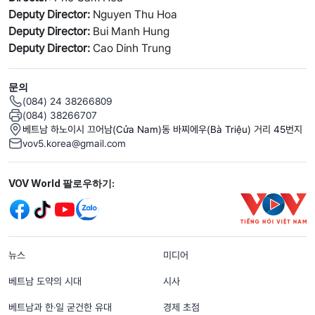
Deputy Director:
Nguyen Thu Hoa
Deputy Director:
Bui Manh Hung
Deputy Director:
Cao Dinh Trung
문의
(084) 24 38266809
(084) 38266707
베트남 하노이시 끄어남(Cửa Nam)동 바찌에우(Bà Triệu) 거리 45번지
vov5.korea@gmail.com
Mạng xã hội
VOV World 팔로우하기:
menu footer tiếng Hàn
뉴스
미디어
베트남 도약의 시대
시사
베트남과 한‧일 굳건한 유대
경제 초점