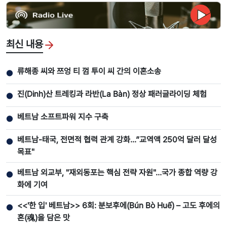
최신 내용
류해종 씨와 쯔엉 티 껌 투이 씨 간의 이혼소송
●
진(Dinh)산 트레킹과 라반(La Bàn) 정상 패러글라이딩 체험
●
베트남 소프트파워 지수 구축
●
베트남-태국, 전면적 협력 관계 강화...”교역액 250억 달러 달성
●
목표"
베트남 외교부, "재외동포는 핵심 전략 자원"…국가 종합 역량 강
●
화에 기여
<<'한 입' 베트남>> 6회: 분보후에(Bún Bò Huế) – 고도 후에의
●
혼(魂)을 담은 맛