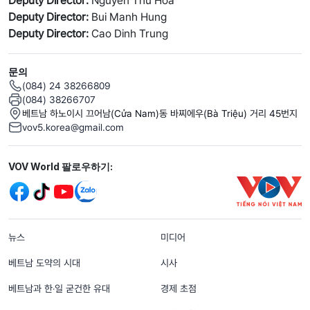
Deputy Director:
Nguyen Thu Hoa
Deputy Director:
Bui Manh Hung
Deputy Director:
Cao Dinh Trung
문의
(084) 24 38266809
(084) 38266707
베트남 하노이시 끄어남(Cửa Nam)동 바찌에우(Bà Triệu) 거리 45번지
vov5.korea@gmail.com
Mạng xã hội
VOV World 팔로우하기:
menu footer tiếng Hàn
뉴스
미디어
베트남 도약의 시대
시사
베트남과 한‧일 굳건한 유대
경제 초점