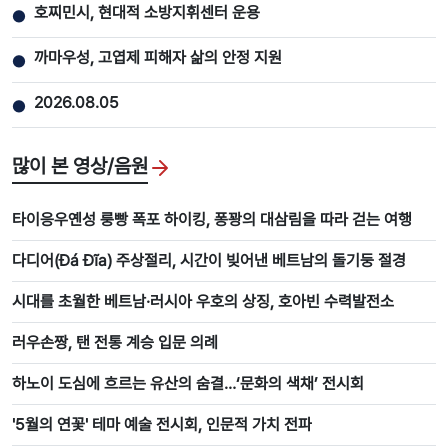
호찌민시, 현대적 소방지휘센터 운용
●
까마우성, 고엽제 피해자 삶의 안정 지원
●
2026.08.05
●
많이 본 영상/음원
타이응우옌성 룽빵 폭포 하이킹, 퐁꽝의 대삼림을 따라 걷는 여행
다디어(Đá Đĩa) 주상절리, 시간이 빚어낸 베트남의 돌기둥 절경
시대를 초월한 베트남·러시아 우호의 상징, 호아빈 수력발전소
러우손짱, 탠 전통 계승 입문 의례
하노이 도심에 흐르는 유산의 숨결…‘문화의 색채’ 전시회
'5월의 연꽃' 테마 예술 전시회, 인문적 가치 전파