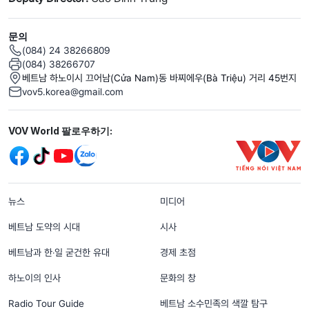
문의
(084) 24 38266809
(084) 38266707
베트남 하노이시 끄어남(Cửa Nam)동 바찌에우(Bà Triệu) 거리 45번지
vov5.korea@gmail.com
Mạng xã hội
VOV World 팔로우하기:
menu footer tiếng Hàn
뉴스
미디어
베트남 도약의 시대
시사
베트남과 한‧일 굳건한 유대
경제 초점
하노이의 인사
문화의 창
Radio Tour Guide
베트남 소수민족의 색깔 탐구