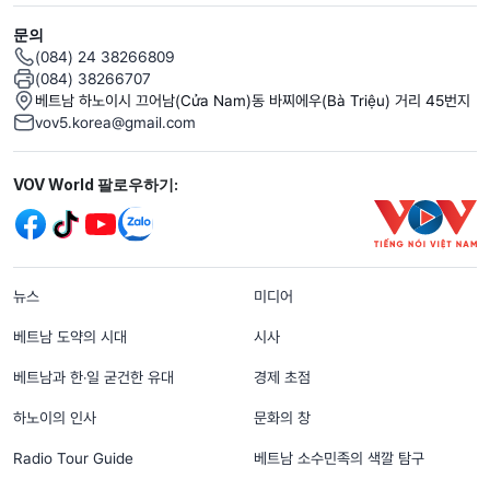
문의
(084) 24 38266809
(084) 38266707
베트남 하노이시 끄어남(Cửa Nam)동 바찌에우(Bà Triệu) 거리 45번지
vov5.korea@gmail.com
Mạng xã hội
VOV World 팔로우하기:
menu footer tiếng Hàn
뉴스
미디어
베트남 도약의 시대
시사
베트남과 한‧일 굳건한 유대
경제 초점
하노이의 인사
문화의 창
Radio Tour Guide
베트남 소수민족의 색깔 탐구