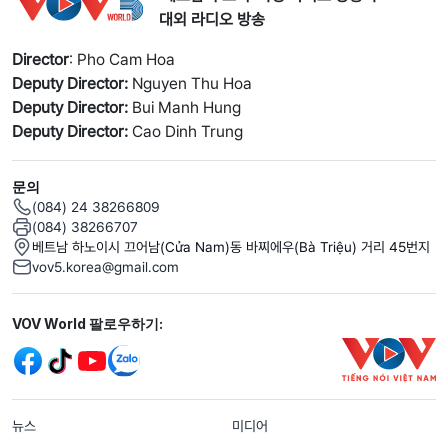
대외 라디오 방송
Director
: Pho Cam Hoa
Deputy Director:
Nguyen Thu Hoa
Deputy Director:
Bui Manh Hung
Deputy Director:
Cao Dinh Trung
문의
(084) 24 38266809
(084) 38266707
베트남 하노이시 끄어남(Cửa Nam)동 바찌에우(Bà Triệu) 거리 45번지
vov5.korea@gmail.com
Mạng xã hội
VOV World 팔로우하기:
menu footer tiếng Hàn
뉴스
미디어