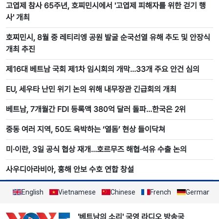
고엽제 참사 65주년, 호찌민시에서 '고엽제 피해자를 위한 걷기 행
사' 개최
호찌민시, 8월 중 레티리엥 공원 발굴 순국선열 유해 추도 및 안장식
개최 추진
제16대 베트남 국회 제1차 임시회의 개막…33개 주요 안건 심의
EU, 세우타 난민 위기 논의 위해 내무장관 긴급회의 개최
베트남, 7개월간 FDI 등록액 380억 달러 돌파…한국은 2위
중동 여러 지역, 50도 육박하는 ‘열돔’ 현상 들이닥쳐
미·이란, 3일 공식 협상 재개…호르무즈 해협·석유 수출 논의
사우디아라비아, 홍해 안보 수호 연합 창설
English
Vietnamese
Chinese
French
German
'베트남의 소리' 국영 라디오 방송국