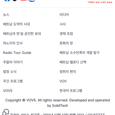
menu footer tiếng Hàn
뉴스
미디어
베트남 도약의 시대
시사
베트남과 한‧일 굳건한 유대
경제 초점
하노이의 인사
문화의 창
Radio Tour Guide
베트남 소수민족의 색깔 탐구
주말의 이야기
베트남 멜로디 산책
법정 소식
청취자 편지
주간 프로그램
VOV
VOV5
한국어 프로그램
Copyright © VOV5. All rights reserved. Developed and operated
by SolidTech