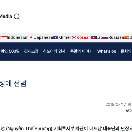
iện tiếng Hàn
Media
n
Indonesian
Japanese
Khmer
Korean
Lao
Russian
S
확인 500일
경제초점
하노이의 인사
주말의 이야기
What's on
문화의
성에 전념
2018/07/17, 
VO
테프엉 (Nguyễn Thế Phương) 기획투자부 차관이 베트남 대표단의 단