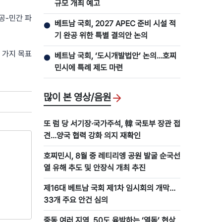
규모 개최 예고
공-민간 파
베트남 국회, 2027 APEC 준비 시설 적
●
기 완공 위한 특별 결의안 논의
 가지 목표
베트남 국회, ‘도시개발법안’ 논의…호찌
●
민시에 특례 제도 마련
많이 본 영상/음원
또 럼 당 서기장·국가주석, 韓 국토부 장관 접
견…양국 협력 강화 의지 재확인
호찌민시, 8월 중 레티리엥 공원 발굴 순국선
열 유해 추도 및 안장식 개최 추진
제16대 베트남 국회 제1차 임시회의 개막…
33개 주요 안건 심의
중동 여러 지역, 50도 육박하는 ‘열돔’ 현상