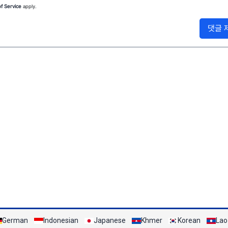
f Service
apply.
댓글 
German
Indonesian
Japanese
Khmer
Korean
Lao