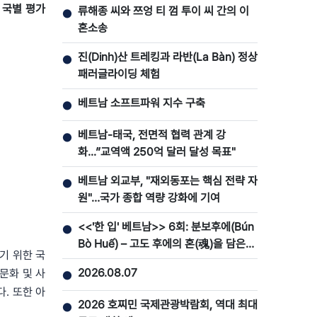
 국별 평가
류해종 씨와 쯔엉 티 껌 투이 씨 간의 이
●
혼소송
진(Dinh)산 트레킹과 라반(La Bàn) 정상
●
패러글라이딩 체험
베트남 소프트파워 지수 구축
●
베트남-태국, 전면적 협력 관계 강
●
화...”교역액 250억 달러 달성 목표"
베트남 외교부, "재외동포는 핵심 전략 자
●
원"…국가 종합 역량 강화에 기여
<<'한 입' 베트남>> 6회: 분보후에(Bún
●
Bò Huế) – 고도 후에의 혼(魂)을 담은
기 위한 국
맛
2026.08.07
문화 및 사
●
. 또한 아
2026 호찌민 국제관광박람회, 역대 최대
●