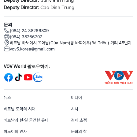
Deputy Director:
Bui Manh Hung
Deputy Director:
Cao Dinh Trung
문의
(084) 24 38266809
(084) 38266707
베트남 하노이시 끄어남(Cửa Nam)동 바찌에우(Bà Triệu) 거리 45번지
vov5.korea@gmail.com
Mạng xã hội
VOV World 팔로우하기:
menu footer tiếng Hàn
뉴스
미디어
베트남 도약의 시대
시사
베트남과 한‧일 굳건한 유대
경제 초점
하노이의 인사
문화의 창