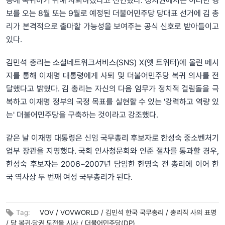
동에 복귀하기 위해 사퇴하겠다고 선언했다. 정치권에서는 이러한 행
보를 오는 8월 또는 9월로 예정된 더불어민주당 당대표 선거에 김 총
리가 본격적으로 출마할 가능성을 보여주는 공식 신호로 받아들이고
있다.
김민석 총리는 소셜네트워크서비스(SNS) X(옛 트위터)에 올린 메시
지를 통해 이재명 대통령에게 사퇴 및 더불어민주당 복귀 의사를 전
달했다고 밝혔다. 김 총리는 자신의 다음 임무가 정치적 걸림돌을 극
복하고 이재명 정부의 국정 목표를 실현할 수 있는 '강력하고 역량 있
는' 더불어민주당을 구축하는 것이라고 강조했다.
같은 날 이재명 대통령은 신임 국무총리 후보자로 한성숙 중소벤처기
업부 장관을 지명했다. 국회 인사청문회와 인준 절차를 통과할 경우,
한성숙 후보자는 2006~2007년 담임한 한명숙 전 총리에 이어 한
국 역사상 두 번째 여성 국무총리가 된다.
Tag:
VOV /
VOVWORLD /
김민석 한국 국무총리 /
총리직 사의 표명
/
당 복귀‧당권 도전을 시사 /
더불어민주당(DP)