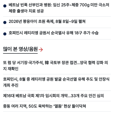
베트남 빈푹 산부인과 병원: 임신 25주•체중 700g 미만 극소저
●
체중 출생아 치료 성공
2026년 꽝응아이 초원 축제, 8월 8일~9일 펼쳐
●
호찌민시 레티리엥 공원서 순국열사 유해 18구 추가 수습
●
많이 본 영상/음원
또 럼 당 서기장·국가주석, 韓 국토부 장관 접견…양국 협력 강화 의
지 재확인
호찌민시, 8월 중 레티리엥 공원 발굴 순국선열 유해 추도 및 안장식
개최 추진
제16대 베트남 국회 제1차 임시회의 개막…33개 주요 안건 심의
중동 여러 지역, 50도 육박하는 ‘열돔’ 현상 들이닥쳐