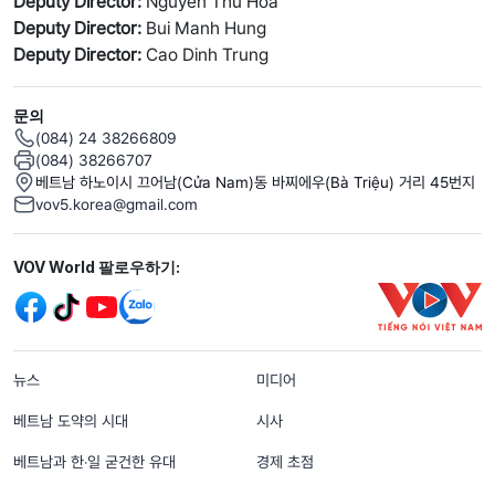
Deputy Director:
Nguyen Thu Hoa
Deputy Director:
Bui Manh Hung
Deputy Director:
Cao Dinh Trung
문의
(084) 24 38266809
(084) 38266707
베트남 하노이시 끄어남(Cửa Nam)동 바찌에우(Bà Triệu) 거리 45번지
vov5.korea@gmail.com
Mạng xã hội
VOV World 팔로우하기:
menu footer tiếng Hàn
뉴스
미디어
베트남 도약의 시대
시사
베트남과 한‧일 굳건한 유대
경제 초점