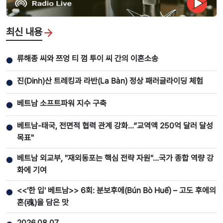
최신 내용
류해종 씨와 쯔엉 티 껌 투이 씨 간의 이혼소송
●
진(Dinh)산 트레킹과 라반(La Bàn) 정상 패러글라이딩 체험
●
베트남 소프트파워 지수 구축
●
베트남-태국, 전면적 협력 관계 강화...”교역액 250억 달러 달성
●
목표"
베트남 외교부, "재외동포는 핵심 전략 자원"…국가 종합 역량 강
●
화에 기여
<<'한 입' 베트남>> 6회: 분보후에(Bún Bò Huế) – 고도 후에의
●
혼(魂)을 담은 맛
2026.08.07