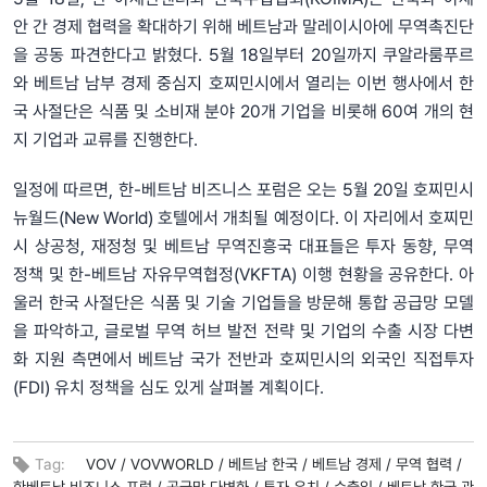
안 간 경제 협력을 확대하기 위해 베트남과 말레이시아에 무역촉진단
을 공동 파견한다고 밝혔다. 5월 18일부터 20일까지 쿠알라룸푸르
와 베트남 남부 경제 중심지 호찌민시에서 열리는 이번 행사에서 한
국 사절단은 식품 및 소비재 분야 20개 기업을 비롯해 60여 개의 현
지 기업과 교류를 진행한다.
일정에 따르면, 한-베트남 비즈니스 포럼은 오는 5월 20일 호찌민시
뉴월드(New World) 호텔에서 개최될 예정이다. 이 자리에서 호찌민
시 상공청, 재정청 및 베트남 무역진흥국 대표들은 투자 동향, 무역
정책 및 한-베트남 자유무역협정(VKFTA) 이행 현황을 공유한다. 아
울러 한국 사절단은 식품 및 기술 기업들을 방문해 통합 공급망 모델
을 파악하고, 글로벌 무역 허브 발전 전략 및 기업의 수출 시장 다변
화 지원 측면에서 베트남 국가 전반과 호찌민시의 외국인 직접투자
(FDI) 유치 정책을 심도 있게 살펴볼 계획이다.
Tag:
VOV /
VOVWORLD /
베트남 한국 /
베트남 경제 /
무역 협력 /
한베트남 비즈니스 포럼 /
공급망 다변화 /
투자 유치 /
수출입 /
베트남 한국 관