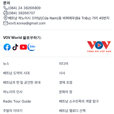
문의
(084) 24 38266809
(084) 38266707
베트남 하노이시 끄어남(Cửa Nam)동 바찌에우(Bà Triệu) 거리 45번지
vov5.korea@gmail.com
Mạng xã hội
VOV World 팔로우하기:
menu footer tiếng Hàn
뉴스
미디어
베트남 도약의 시대
시사
베트남과 한‧일 굳건한 유대
경제 초점
하노이의 인사
문화의 창
Radio Tour Guide
베트남 소수민족의 색깔 탐구
주말의 이야기
베트남 멜로디 산책