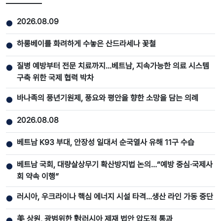
2026.08.09
●
하롱베이를 화려하게 수놓은 산드라세나 꽃철
●
질병 예방부터 전문 치료까지…베트남, 지속가능한 의료 시스템
●
구축 위한 국제 협력 박차
바나족의 풍년기원제, 풍요와 평안을 향한 소망을 담는 의례
●
2026.08.08
●
베트남 K93 부대, 안장성 일대서 순국열사 유해 11구 수습
●
베트남 국회, 대량살상무기 확산방지법 논의…“예방 중심·국제사
●
회 약속 이행”
러시아, 우크라이나 핵심 에너지 시설 타격…생산 라인 가동 중단
●
美 상원, 광범위한 對러시아 제재 법안 압도적 통과
●