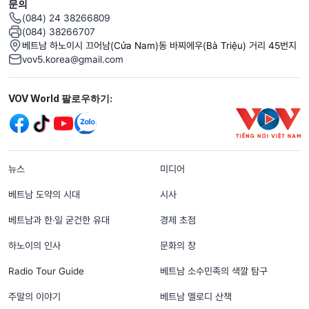
문의
(084) 24 38266809
(084) 38266707
베트남 하노이시 끄어남(Cửa Nam)동 바찌에우(Bà Triệu) 거리 45번지
vov5.korea@gmail.com
Mạng xã hội
VOV World 팔로우하기:
menu footer tiếng Hàn
뉴스
미디어
베트남 도약의 시대
시사
베트남과 한‧일 굳건한 유대
경제 초점
하노이의 인사
문화의 창
Radio Tour Guide
베트남 소수민족의 색깔 탐구
주말의 이야기
베트남 멜로디 산책