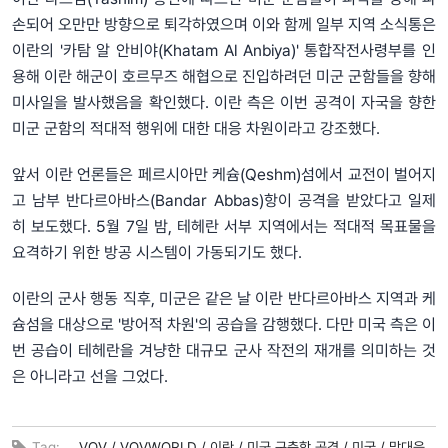
손되어 오만만 방향으로 퇴각하였으며 이와 함께 일부 지역 소식통은
이란의 '카탐 알 안비야(Khatam Al Anbiya)' 통합작전사령부를 인
용해 이란 해군이 호르무즈 해협으로 진입하려던 미군 군함들을 향해
미사일을 발사했음을 확인했다. 이란 측은 이번 공격이 자국을 향한
미군 군함의 적대적 행위에 대한 대응 차원이라고 강조했다.
앞서 이란 언론들은 페르시아만 케슘(Qeshm)섬에서 교전이 벌어지
고 남부 반다르아바스(Bandar Abbas)항이 공격을 받았다고 일제
히 보도했다. 5월 7일 밤, 테헤란 서부 지역에서는 적대적 목표물을
요격하기 위한 방공 시스템이 가동되기도 했다.
이란의 군사 행동 직후, 미군은 같은 날 이란 반다르아바스 지역과 케
슘섬을 대상으로 '방어적 차원'의 공습을 감행했다. 다만 미국 측은 이
번 공습이 테헤란을 겨냥한 대규모 군사 작전의 재개를 의미하는 것
은 아니라고 선을 그었다.
Tag:
VOV /
VOVWORLD /
이란 /
미군 구축함 공격 /
미국 /
맞대응