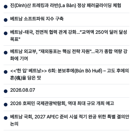
진(Dinh)산 트레킹과 라반(La Bàn) 정상 패러글라이딩 체험
●
베트남 소프트파워 지수 구축
●
베트남-태국, 전면적 협력 관계 강화...”교역액 250억 달러 달성
●
목표"
베트남 외교부, "재외동포는 핵심 전략 자원"…국가 종합 역량 강
●
화에 기여
<<'한 입' 베트남>> 6회: 분보후에(Bún Bò Huế) – 고도 후에의
●
혼(魂)을 담은 맛
2026.08.07
●
2026 호찌민 국제관광박람회, 역대 최대 규모 개최 예고
●
베트남 국회, 2027 APEC 준비 시설 적기 완공 위한 특별 결의안
●
논의