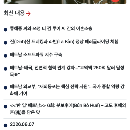
최신 내용
류해종 씨와 쯔엉 티 껌 투이 씨 간의 이혼소송
●
진(Dinh)산 트레킹과 라반(La Bàn) 정상 패러글라이딩 체험
●
베트남 소프트파워 지수 구축
●
베트남-태국, 전면적 협력 관계 강화...”교역액 250억 달러 달성
●
목표"
베트남 외교부, "재외동포는 핵심 전략 자원"…국가 종합 역량 강
●
화에 기여
<<'한 입' 베트남>> 6회: 분보후에(Bún Bò Huế) – 고도 후에의
●
혼(魂)을 담은 맛
2026.08.07
●