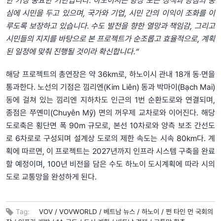
한 가장 중요한 기반입니다. 하노이시는 항상 모든 정책과 방침의 중
심에 시민을 두고 있으며, 국가와 기업, 시민 간의 이익이 조화를 이
루도록 보장하고 있습니다. 수도 발전을 향한 열망과 책임감, 그리고
시민들의 지지를 바탕으로 본 프로젝트가 순조롭고 효율적으로, 계획
된 일정에 맞춰 진행될 것이라 확신합니다.”
해당 프로젝트의 총연장은 약 36km로, 하노이시 관내 18개 동‧면을
통과한다. 노선의 기점은 낌리엔(Kim Liên) 동과 박마이(Bạch Mai)
동에 걸쳐 있는 낌리엔 지하차도 인근의 1번 순환도로와 연결되며,
종점은 쭈옌미(Chuyên Mỹ) 면의 꺼우제 교차로와 이어진다. 해당
도로축은 횡단면 폭 90m 규모로, 본선 10차로와 양측 보조 간선도
로 6차로로 구성되며 설계상 도로의 제한 속도는 시속 80km다. 계
획에 따르면, 이 프로젝트는 2027년까지 인프라 시스템 구축을 완료
할 예정이며, 100년 비전을 담은 수도 하노이 도시계획에 따라 시의
도로 교통망을 완성하게 된다.
Tag:
VOV /
VOVWORLD /
베트남 뉴스 /
하노이 /
쩐 타인 먼 국회의