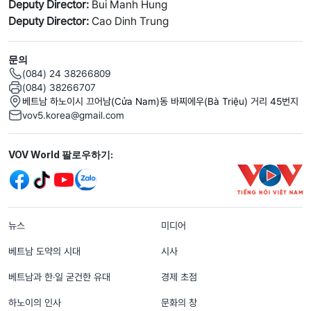
Deputy Director:
Bui Manh Hung
Deputy Director:
Cao Dinh Trung
문의
(084) 24 38266809
(084) 38266707
베트남 하노이시 끄어남(Cửa Nam)동 바찌에우(Bà Triệu) 거리 45번지
vov5.korea@gmail.com
Mạng xã hội
VOV World 팔로우하기:
menu footer tiếng Hàn
뉴스
미디어
베트남 도약의 시대
시사
베트남과 한‧일 굳건한 유대
경제 초점
하노이의 인사
문화의 창