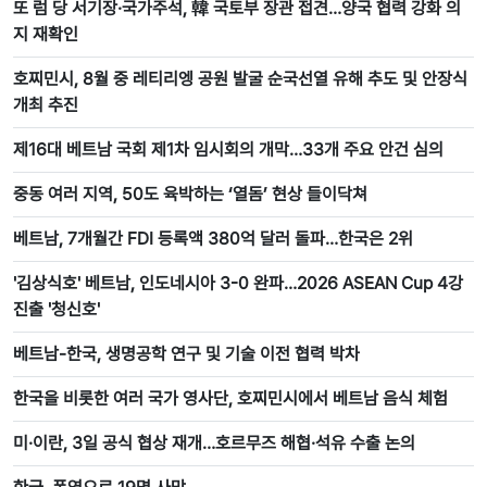
또 럼 당 서기장·국가주석, 韓 국토부 장관 접견…양국 협력 강화 의
지 재확인
호찌민시, 8월 중 레티리엥 공원 발굴 순국선열 유해 추도 및 안장식
개최 추진
제16대 베트남 국회 제1차 임시회의 개막…33개 주요 안건 심의
중동 여러 지역, 50도 육박하는 ‘열돔’ 현상 들이닥쳐
베트남, 7개월간 FDI 등록액 380억 달러 돌파…한국은 2위
'김상식호' 베트남, 인도네시아 3-0 완파…2026 ASEAN Cup 4강
진출 '청신호'
베트남-한국, 생명공학 연구 및 기술 이전 협력 박차
한국을 비롯한 여러 국가 영사단, 호찌민시에서 베트남 음식 체험
미·이란, 3일 공식 협상 재개…호르무즈 해협·석유 수출 논의