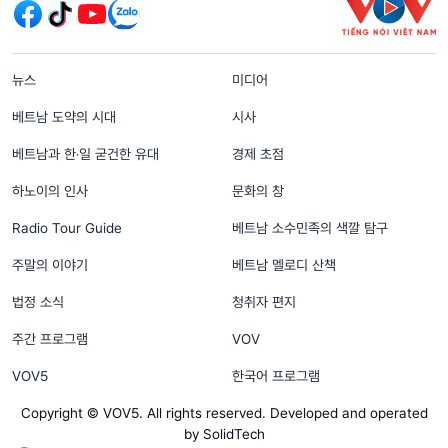
menu footer tiếng Hàn
뉴스
미디어
베트남 도약의 시대
시사
베트남과 한‧일 굳건한 유대
경제 초점
하노이의 인사
문화의 창
Radio Tour Guide
베트남 소수민족의 색깔 탐구
주말의 이야기
베트남 멜로디 산책
법정 소식
청취자 편지
주간 프로그램
VOV
VOV5
한국어 프로그램
Copyright © VOV5. All rights reserved. Developed and operated
by SolidTech