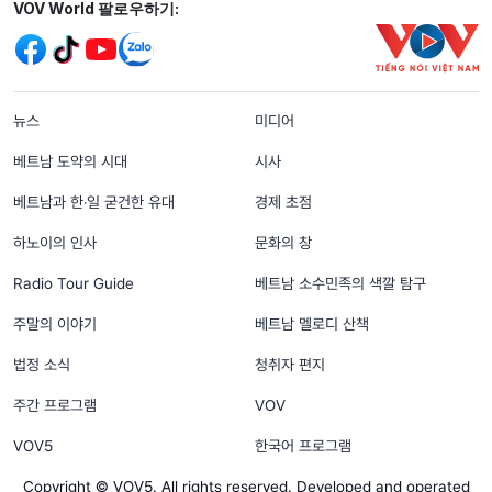
Mạng xã hội
VOV World 팔로우하기:
menu footer tiếng Hàn
뉴스
미디어
베트남 도약의 시대
시사
베트남과 한‧일 굳건한 유대
경제 초점
하노이의 인사
문화의 창
Radio Tour Guide
베트남 소수민족의 색깔 탐구
주말의 이야기
베트남 멜로디 산책
법정 소식
청취자 편지
주간 프로그램
VOV
VOV5
한국어 프로그램
Copyright © VOV5. All rights reserved. Developed and operated