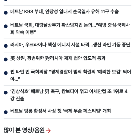
베트남 K93 부대, 안장성 일대서 순국열사 유해 11구 수습
●
베트남 국회, 대량살상무기 확산방지법 논의…“예방 중심·국제사
●
회 약속 이행”
러시아, 우크라이나 핵심 에너지 시설 타격…생산 라인 가동 중단
●
美 상원, 광범위한 對러시아 제재 법안 압도적 통과
●
쩐 타인 먼 국회의장 “경제경찰이 범죄 척결의 ‘예리한 보검’ 되어
●
야…”
‘김상식호’ 베트남 男 축구, 캄보디아 꺾고 아세안컵 조 1위로 4
●
강 진출
베트남 탕롱 황성서 사상 첫 ‘국제 무술 페스티벌’ 개최
●
많이 본 영상/음원