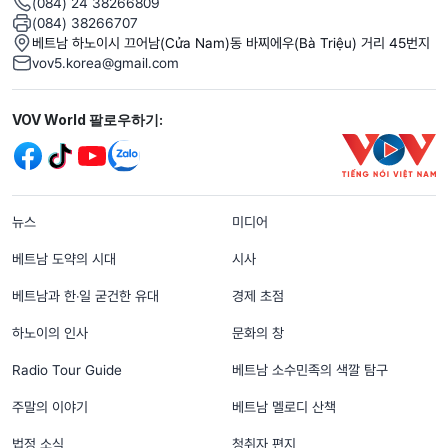
(084) 24 38266809
(084) 38266707
베트남 하노이시 끄어남(Cửa Nam)동 바찌에우(Bà Triệu) 거리 45번지
vov5.korea@gmail.com
Mạng xã hội
VOV World 팔로우하기:
menu footer tiếng Hàn
뉴스
미디어
베트남 도약의 시대
시사
베트남과 한‧일 굳건한 유대
경제 초점
하노이의 인사
문화의 창
Radio Tour Guide
베트남 소수민족의 색깔 탐구
주말의 이야기
베트남 멜로디 산책
법정 소식
청취자 편지