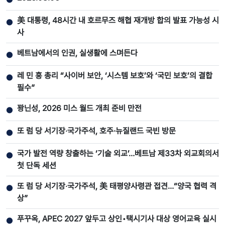
美 대통령, 48시간 내 호르무즈 해협 재개방 합의 발표 가능성 시
●
사
베트남에서의 인권, 실생활에 스며든다
●
레 민 흥 총리 “사이버 보안, ‘시스템 보호’와 ‘국민 보호’의 결합
●
필수”
꽝닌성, 2026 미스 월드 개최 준비 만전
●
또 럼 당 서기장‧국가주석, 호주·뉴질랜드 국빈 방문
●
국가 발전 역량 창출하는 ‘기술 외교’…베트남 제33차 외교회의서
●
첫 단독 세션
또 럼 당 서기장‧국가주석, 美 태평양사령관 접견…“양국 협력 격
●
상”
푸꾸옥, APEC 2027 앞두고 상인•택시기사 대상 영어교육 실시
●