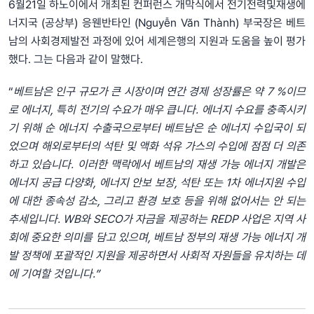
6월21일 하노이에서 개최된 컨퍼런스 개막식에서 전기전력및재생에
너지국 (공상부) 응웬반타인 (Nguyễn Văn Thành) 부국장은 베트
남의 사회경제발전 과정에 있어 세계은행의 지원과 도움을 높이 평가
했다. 그는 다음과 같이 말했다.
“
베트남은
인구
규모가
큰
시장이며
연간
경제
성장률은
약
7 %
이므
로
에너지
,
특히
전기의
수요가
매우
큽니다
.
에너지
수요를
충족시키
기
위해
순
에너지
수출국으로부터
베트남은
순
에너지
수입국이
되
었으며
해외로부터의
석탄
및
액화
석유
가스의
수입에
점점
더
의존
하고
있습니다
.
이러한
맥락에서
베트남의
재생
가능
에너지
개발은
에너지
공급
다양화
,
에너지
안보
보장
,
석탄
또는
1
차
에너지원
수입
에
대한
종속성
감소
,
그리고
환경
보호
등을
위해
없어서는
안
되는
추세입니다
.
WB
와
SECO
가
자금을
제공하는
REDP
사업은
지역
사
회에
중요한
의미를
담고
있으며
,
베트남
정부의
재생
가능
에너지
개
발
정책에
포괄적인
지원을
제공하면서
사회적
자원들을
유치하는
데
에
기여할
것입니다
.”