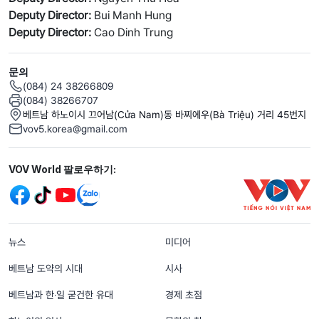
Deputy Director:
Bui Manh Hung
Deputy Director:
Cao Dinh Trung
문의
(084) 24 38266809
(084) 38266707
베트남 하노이시 끄어남(Cửa Nam)동 바찌에우(Bà Triệu) 거리 45번지
vov5.korea@gmail.com
Mạng xã hội
VOV World 팔로우하기:
menu footer tiếng Hàn
뉴스
미디어
베트남 도약의 시대
시사
베트남과 한‧일 굳건한 유대
경제 초점