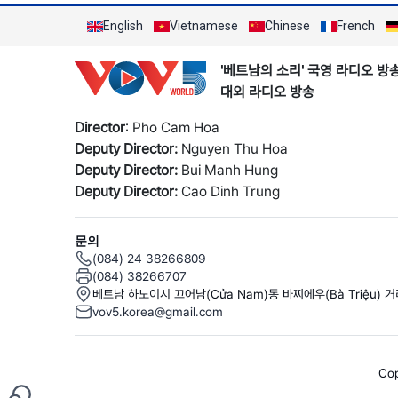
English
Vietnamese
Chinese
French
'베트남의 소리' 국영 라디오 방
대외 라디오 방송
Director
: Pho Cam Hoa
Deputy Director:
Nguyen Thu Hoa
Deputy Director:
Bui Manh Hung
Deputy Director:
Cao Dinh Trung
문의
(084) 24 38266809
(084) 38266707
베트남 하노이시 끄어남(Cửa Nam)동 바찌에우(Bà Triệu) 
vov5.korea@gmail.com
Cop