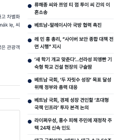
류해종 씨와 쯔엉 티 껌 투이 씨 간의 이
●
혼소송
하고 차별화
k lẹ, 씨
베트남-말레이시아 국방 협력 촉진
●
레 민 흥 총리, “사이버 보안 종합 대책 전
●
면 시행” 지시
많은 관광객
‘새 학기 개교 맞춘다’…선라성 피엥빤 기
●
숙형 학교 건설 현장의 구슬땀
베트남 국회, ‘두 자릿수 성장’ 목표 달성
●
위해 정부와 총력 대응
베트남 국회, 경제 성장 견인할 ‘초대형
●
국책 인프라’ 투자 본격 논의
라이쩌우성, 홍수 피해 주민에 재정착 주
●
택 24채 신속 인도