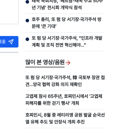
태국 국회의장, ‘베트남-태국 수교 50주
●
년 기념’ 전시회 개막식 참석
호주 총리, 또 럼 당 서기장‧국가주석 방
●
문에 ‘큰 기대’
또 럼 당 서기장‧국가주석, “인프라 개발
●
제출
계획 및 조직 전면 혁신해야…”
많이 본 영상/음원
또 럼 당 서기장·국가주석, 韓 국토부 장관 접
견…양국 협력 강화 의지 재확인
고엽제 참사 65주년, 호찌민시에서 '고엽제
피해자를 위한 걷기 행사' 개최
호찌민시, 8월 중 레티리엥 공원 발굴 순국선
열 유해 추도 및 안장식 개최 추진