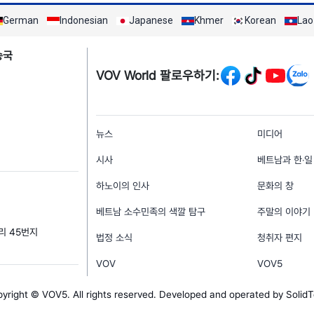
German
Indonesian
Japanese
Khmer
Korean
Lao
Mạng xã hội
송국
VOV World 팔로우하기:
menu footer tiếng Hà
뉴스
미디어
시사
베트남과 한‧일
하노이의 인사
문화의 창
베트남 소수민족의 색깔 탐구
주말의 이야기
거리 45번지
법정 소식
청취자 편지
VOV
VOV5
yright © VOV5. All rights reserved. Developed and operated by Solid