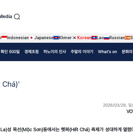
iện tiếng Hàn
Media
n
Indonesian
Japanese
Khmer
Korean
Lao
Russian
S
확인 500일
경제초점
하노이의 인사
주말의 이야기
What's on
문화의
Chá)'
2026/03/29, 일
VO
n La)성 목선(Mộc Sơn)동에서는 헷짜(Hết Chá) 축제가 성대하게 열렸