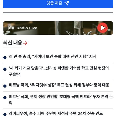
댓글 제출
최신 내용
레 민 흥 총리, “사이버 보안 종합 대책 전면 시행” 지시
●
‘새 학기 개교 맞춘다’…선라성 피엥빤 기숙형 학교 건설 현장의
●
구슬땀
베트남 국회, ‘두 자릿수 성장’ 목표 달성 위해 정부와 총력 대응
●
베트남 국회, 경제 성장 견인할 ‘초대형 국책 인프라’ 투자 본격 논
●
의
라이쩌우성, 홍수 피해 주민에 재정착 주택 24채 신속 인도
●