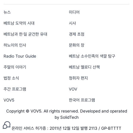
menu footer tiếng Hàn
뉴스
미디어
베트남 도약의 시대
시사
베트남과 한‧일 굳건한 유대
경제 초점
하노이의 인사
문화의 창
Radio Tour Guide
베트남 소수민족의 색깔 탐구
주말의 이야기
베트남 멜로디 산책
법정 소식
청취자 편지
주간 프로그램
VOV
VOV5
한국어 프로그램
Copyright © VOV5. All rights reserved. Developed and operated
by SolidTech
온라인 서비스 허가증 : 2011년 12월 12일 발행 2113 / GP-BTTTT