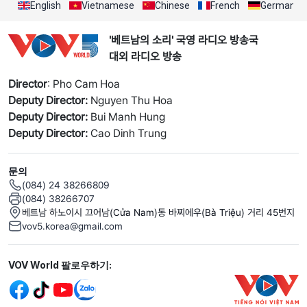
English
Vietnamese
Chinese
French
German
'베트남의 소리' 국영 라디오 방송국
대외 라디오 방송
Director
: Pho Cam Hoa
Deputy Director:
Nguyen Thu Hoa
Deputy Director:
Bui Manh Hung
Deputy Director:
Cao Dinh Trung
문의
(084) 24 38266809
(084) 38266707
베트남 하노이시 끄어남(Cửa Nam)동 바찌에우(Bà Triệu) 거리 45번지
vov5.korea@gmail.com
Mạng xã hội
VOV World 팔로우하기: