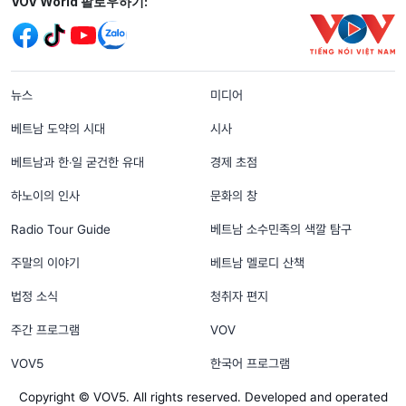
Mạng xã hội
VOV World 팔로우하기:
menu footer tiếng Hàn
뉴스
미디어
베트남 도약의 시대
시사
베트남과 한‧일 굳건한 유대
경제 초점
하노이의 인사
문화의 창
Radio Tour Guide
베트남 소수민족의 색깔 탐구
주말의 이야기
베트남 멜로디 산책
법정 소식
청취자 편지
주간 프로그램
VOV
VOV5
한국어 프로그램
Copyright © VOV5. All rights reserved. Developed and operated