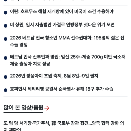
이란: 호르무즈 해협 재개방에 있어 미국이 조건 수용해야
●
미 상원, 임시 지출법안 가결로 연방정부 셧다운 위기 모면
●
2026 베트남 전국 청소년 MMA 선수권대회: 195명의 젊은 선
●
수들 경쟁
베트남 빈푹 산부인과 병원: 임신 25주•체중 700g 미만 극소저
●
체중 출생아 치료 성공
2026년 꽝응아이 초원 축제, 8월 8일~9일 펼쳐
●
호찌민시 레티리엥 공원서 순국열사 유해 18구 추가 수습
●
많이 본 영상/음원
또 럼 당 서기장·국가주석, 韓 국토부 장관 접견…양국 협력 강화 의
지 재확인