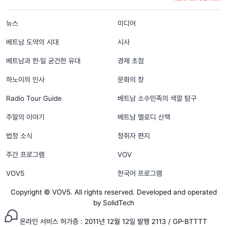
menu footer tiếng Hàn
뉴스
미디어
베트남 도약의 시대
시사
베트남과 한‧일 굳건한 유대
경제 초점
하노이의 인사
문화의 창
Radio Tour Guide
베트남 소수민족의 색깔 탐구
주말의 이야기
베트남 멜로디 산책
법정 소식
청취자 편지
주간 프로그램
VOV
VOV5
한국어 프로그램
Copyright © VOV5. All rights reserved. Developed and operated
by SolidTech
온라인 서비스 허가증 : 2011년 12월 12일 발행 2113 / GP-BTTTT