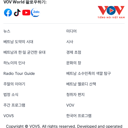
Mạng xã hội
VOV World 팔로우하기:
menu footer tiếng Hàn
뉴스
미디어
베트남 도약의 시대
시사
베트남과 한‧일 굳건한 유대
경제 초점
하노이의 인사
문화의 창
Radio Tour Guide
베트남 소수민족의 색깔 탐구
주말의 이야기
베트남 멜로디 산책
법정 소식
청취자 편지
주간 프로그램
VOV
VOV5
한국어 프로그램
Copyright © VOV5. All rights reserved. Developed and operated