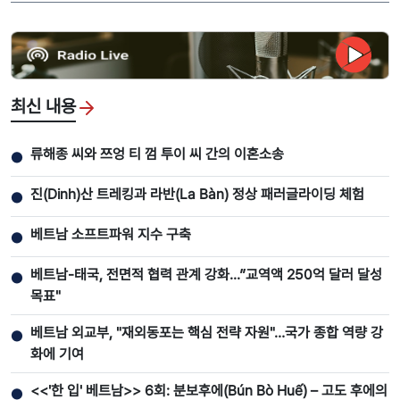
최신 내용
류해종 씨와 쯔엉 티 껌 투이 씨 간의 이혼소송
●
진(Dinh)산 트레킹과 라반(La Bàn) 정상 패러글라이딩 체험
●
베트남 소프트파워 지수 구축
●
베트남-태국, 전면적 협력 관계 강화...”교역액 250억 달러 달성
●
목표"
베트남 외교부, "재외동포는 핵심 전략 자원"…국가 종합 역량 강
●
화에 기여
<<'한 입' 베트남>> 6회: 분보후에(Bún Bò Huế) – 고도 후에의
●