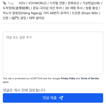
Tag:
VOV /
VOVWORLD /
디지털 전환 /
문화유산 /
가상현실(VR) /
도학정화(道學精華) /
문묘-국자감 야간 투어 /
3D 매핑 투사 /
탕롱 황성 /
하노이 항응앙(Hàng Ngang) 거리 48번지 유적지 /
도안문 (Đoan Môn /
단문 /
端門) 광장 /
태학 앞마당
This site is protected by reCAPTCHA and the Google
Privacy Policy
and
Terms of Service
apply.
댓글은 게시 전에 검토됩니다
댓글 제출