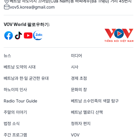
베트남 하노이시 끄어남(Cửa Nam)동 바찌에우(Bà Triệu) 거리 45번지
vov5.korea@gmail.com
Mạng xã hội
VOV World 팔로우하기:
menu footer tiếng Hàn
뉴스
미디어
베트남 도약의 시대
시사
베트남과 한‧일 굳건한 유대
경제 초점
하노이의 인사
문화의 창
Radio Tour Guide
베트남 소수민족의 색깔 탐구
주말의 이야기
베트남 멜로디 산책
법정 소식
청취자 편지
주간 프로그램
VOV