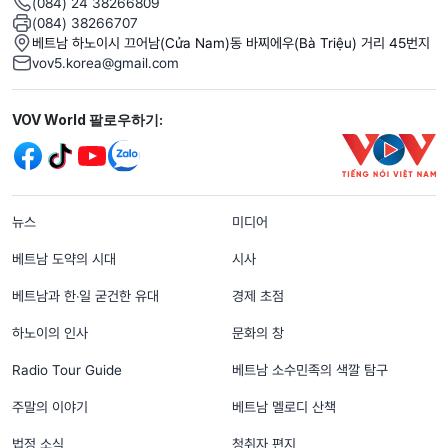
(084) 24 38266809
(084) 38266707
베트남 하노이시 끄어남(Cửa Nam)동 바찌에우(Bà Triệu) 거리 45번지
vov5.korea@gmail.com
Mạng xã hội
VOV World 팔로우하기:
menu footer tiếng Hàn
뉴스
미디어
베트남 도약의 시대
시사
베트남과 한‧일 굳건한 유대
경제 초점
하노이의 인사
문화의 창
Radio Tour Guide
베트남 소수민족의 색깔 탐구
주말의 이야기
베트남 멜로디 산책
법정 소식
청취자 편지