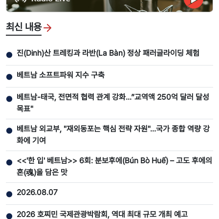
최신 내용
진(Dinh)산 트레킹과 라반(La Bàn) 정상 패러글라이딩 체험
●
베트남 소프트파워 지수 구축
●
베트남-태국, 전면적 협력 관계 강화...”교역액 250억 달러 달성
●
목표"
베트남 외교부, "재외동포는 핵심 전략 자원"…국가 종합 역량 강
●
화에 기여
<<'한 입' 베트남>> 6회: 분보후에(Bún Bò Huế) – 고도 후에의
●
혼(魂)을 담은 맛
2026.08.07
●
2026 호찌민 국제관광박람회, 역대 최대 규모 개최 예고
●