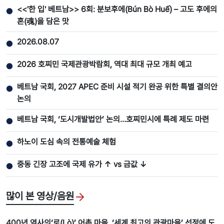
<<'한 입' 베트남>> 6회: 분보후에(Bún Bò Huế) – 고도 후에의
●
혼(魂)을 담은 맛
2026.08.07
●
2026 호찌민 국제관광박람회, 역대 최대 규모 개최 예고
●
베트남 국회, 2027 APEC 준비 시설 적기 완공 위한 특별 결의안
●
논의
베트남 국회, ‘도시개발법안’ 논의…호찌민시에 특례 제도 마련
●
하노이 도심 속의 전통예술 체험
●
중동 긴장 고조에 국제 유가 ↑ vs 금값 ↓
●
많이 본 영상/음원
400년 역사의‘로(Lò)’ 어촌 마을, ‘세계 최고의 관광마을’ 선정에 도