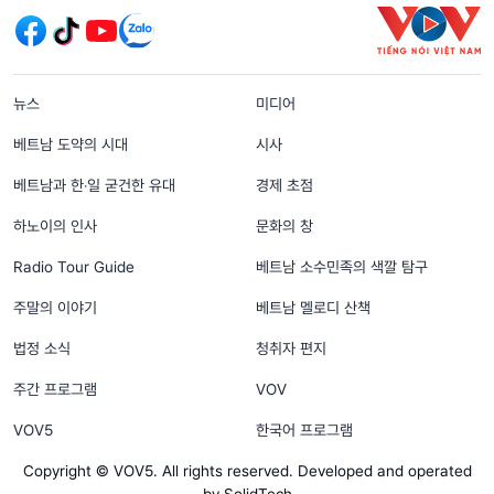
menu footer tiếng Hàn
뉴스
미디어
베트남 도약의 시대
시사
베트남과 한‧일 굳건한 유대
경제 초점
하노이의 인사
문화의 창
Radio Tour Guide
베트남 소수민족의 색깔 탐구
주말의 이야기
베트남 멜로디 산책
법정 소식
청취자 편지
주간 프로그램
VOV
VOV5
한국어 프로그램
Copyright © VOV5. All rights reserved. Developed and operated
by SolidTech