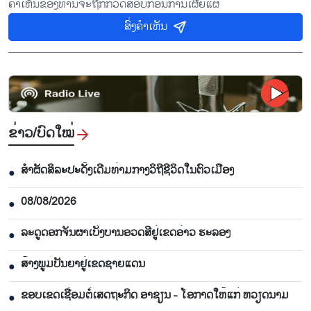
ຄຳເຫັນຂອງທ່ານຈະຖືກກວດສອບກ່ອນການເຜີຍແຜ່
ສົ່ງຄຳເຫັນ
ຂ່າວ/ບົດ​ໃໝ່
ສຳຜັດສິລະປະດັ້ງເດີມທ່າມກາງວິຖີຊີວິດໃນຕົວເມືອງ
●
08/08/2026
●
ລະດູດອກຈັນຜາເບັ່ງບານອວດສີຢູ່ເຂດອ່າວ ຮະລອງ
●
ສ້າງພູມປັນຍາຢູ່ເຂດຊາຍແດນ
●
ຂອບເຂດເຊື່ອມຕໍ່ເສດຖະກິດ ອາຊຽນ - ໂອກາດໃຫ້ແກ່ ຫວຽດນາມ
●