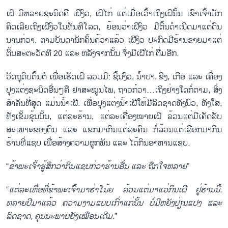
ເຝີ ມີຫລາຍຊະນິດຄື ເຝີງົວ, ເຝີໄກ່ ແຕ່ເມື່ອເວົ້າເຖິງເຝີນັ້ນ ເຂົາເຈົ້າມັກ
ຄິດເລີຍເຖິງເຝີງົວໃນທັນທີໂລດ, ຍ້ອນວ່າເຝີງົວ ມີຕົ້ນດຳເນີດມາແຕ່ດົນ
ນານກ່ວາ. ຕາມບັນດານັກຄົ້ນຄ້ວາແລ້ວ ເຝີງົວ ປະກົດມີຮ້ານຂາຍມາແຕ່
ຕົ້ນສະຕະວັດທີ 20 ແລະ ຫລັງຈາກນັ້ນ ຈຶ່ງມີເຝີໄກ່ ຕື່ມອີກ.
ວັດຖຸດິບຕົ້ນຕໍ ເພື່ອເຮັດເຝີ ລວມມີ: ຊີ້ນງົວ, ນ້ຳປາ, ຂີງ, ເກືອ ແລະ ເຄື່ອງ
ປຸງແຕ່ງຊະນິດອື່ນໆຄື ຢາສະໝູນໄພ, ຖາວກ໋ວາ…ເຖິງຢ່າງໃດກໍ່ຕາມ, ສິ່ງ
ສຳຄັນທີ່ສຸດ ແມ່ນນ້ຳເຝີ. ເພື່ອປຸງແຕ່ງນ້ຳເຝີໃຫ້ມີລົດຊາດທັງນົວ, ທັງໃສ,
ທັງເຂັ້ມຂຸ້ນນັ້ນ, ແຕ່ລະຮ້ານ, ແຕ່ລະເຄື່ອງໝາຍເຝີ ລ້ວນແຕ່ມີເຄັດລັບ
ສະເພາະຂອງຕົນ ແລະ ແຂກມາກິນແຕ່ລະຄົນ ກໍ່ລ້ວນແຕ່ເລືອກມາກິນ
ຮ້ານທີ່ແຊບ ເພື່ອສ້າງຄວາມຜູກພັນ ແລະ ໄດ້ກິນອາຫານແຊບ.
“
ຂ້າພະເຈົ້າຮູ້ສຶກວ່າກິນແຊບກ່ວາຮ້ານອື່ນ ແລະ ຖືກໃຈຫລາຍ
”
“
ແຕ່ລະເທື່ອທີ່ຂ້າພະເຈົ້າມາຮ່າໂນ້ຍ ລ້ວນແຕ່ມາແວ່ກິນເຝີ ຢູ່ຮ້ານນີ້.
ຫລາຍປີມາແລ້ວ ຄວາມງາມແບບເກົ່າແກ່ນັ້ນ ບໍ່ມີຫຍັງປ່ຽນແປງ ແລະ
ລົດຊາດ, ຄຸນນະພາບຍັງເໝືອນເດີມ.
”