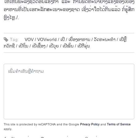
ໃຫ້ເຫັນພະລັງຊີວິດອັນແຮງກ້າ ແລະ ການພັດທະນາຢ່າງແຮງຂອງເຍື່ອງ
ອາຫານທີ່ເປັນເອກະລັກສະເພາະຂອງຊາດ ເຊິ່ງວ່າໃຜໄດ້ກິນແລ້ວ ກໍ່ຮູ້ສຶກ
ຫຼົງໄຫຼ./.
Tag:
VOV /
VOVworld /
ເຝີ /
ເຍື່ອງອາຫານ /
ວັດທະນະທຳ /
ເຝີຫຼີ໊
ກວັກຊື /
ເຝີຖິ່ນ /
ເຝີເຊື໊ອງ /
ເຝີວຸຍ /
ເຝີໝັ້ນ /
ເຝີຕືລຸ່ນ
This site is protected by reCAPTCHA and the Google
Privacy Policy
and
Terms of Service
apply.