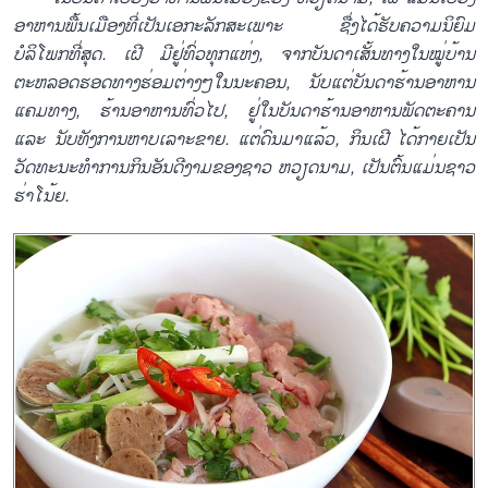
ອາຫານພື້ນເມືອງທີ່ເປັນເອກະລັກສະເພາະ ຊື່ງໄດ້ຮັບຄວາມນິຍົມ
ບໍລິໂພກທີ່ສຸດ. ເຝີ ມີຢູ່ທົ່ວທຸກແຫ່ງ, ຈາກບັນດາເສັ້ນທາງໃນໝູ່ບ້ານ
ຕະຫລອດຮອດທາງຮ່ອມຕ່າງໆໃນນະຄອນ, ນັບແຕ່ບັນດາຮ້ານອາຫານ
ແຄມທາງ, ຮ້ານອາຫານທົ່ວໄປ, ຢູ່ໃນບັນດາຮ້ານອາຫານພັດຕະຄານ
ແລະ ນັບທັງການຫາບເລາະຂາຍ. ແຕ່ດົນມາແລ້ວ, ກິນເຝີ ໄດ້ກາຍເປັນ
ວັດທະນະທຳການກິນອັນດີງາມຂອງຊາວ ຫວຽດນາມ, ເປັນຕົ້ນແມ່ນຊາວ
ຮ່າໂນ້ຍ.