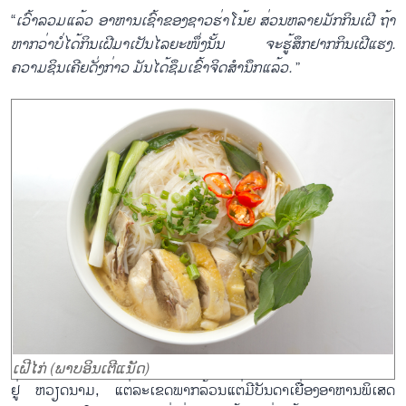
“
ເວົ້າລວມແລ້ວ ອາຫານເຊົ້າຂອງຊາວຮ່າໂນ້ຍ ສ່ວນຫລາຍມັກກິນເຝີ ຖ້າ
ຫາກວ່າບໍ່ໄດ້ກິນເຝີມາເປັນໄລຍະໜຶ່ງນັ້ນ ຈະຮູ້ສຶກຢາກກິນເຝີແຮງ.
ຄວາມຊິນເຄີຍດັ່ງກ່າວ ມັນໄດ້ຊຶມເຂົ້າຈິດສຳນຶກແລ້ວ.
”
ເຝີໄກ່ (ພາບອິນເຕີແນັດ)
ຢູ່ ຫວຽດນາມ, ແຕ່ລະເຂດພາກລ້ວນແຕ່ມີບັນດາເຍື່ອງອາຫານພິເສດ