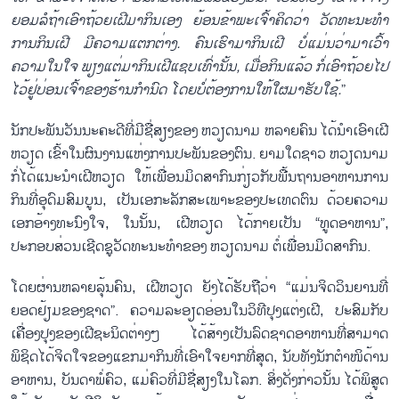
ຍອມລໍຖ້າເອົາຖ້ວຍເຝີມາກິນເອງ ຍ້ອນຂ້າພະເຈົ້າຄິດວ່າ ວັດທະນະທຳ
ການກິນເຝີ ມີຄວາມແຕກຕ່າງ. ຄົນເຮົາມາກິນເຝີ ບໍ່ແມ່ນວ່າມາເວົ້າ
ຄວາມໃນໃຈ ພຽງແຕ່ມາກິນເຝີແຊບເທົ່ານັ້ນ, ເມື່ອກິນແລ້ວ ກໍ່ເອົາຖ້ວຍໄປ
ໄວ້ຢູ່ບ່ອນເຈົ້າຂອງຮ້ານກຳນົດ ໂດຍບໍ່ຕ້ອງການໃຫ້ໃຜມາຮັບໃຊ້.
”
ນັກປະພັນວັນນະຄະດີທີ່ມີຊື່ສຽງຂອງ ຫວຽດນາມ ຫລາຍຄົນ ໄດ້ນຳເອົາເຝີ
ຫວຽດ ເຂົ້າໃນຜົນງານແຫ່ງການປະພັນຂອງຕົນ. ຍາມໃດຊາວ ຫວຽດນາມ
ກໍ່ໄດ້ແນະນຳເຝີຫວຽດ ໃຫ້ເພື່ອນມິດສາກົນກ່ຽວກັບພື້ນຖານອາຫານການ
ກິນທີ່ອຸດົມສົມບູນ, ເປັນເອກະລັກສະເພາະຂອງປະເທດຕົນ ດ້ວຍຄວາມ
ເອກອ້າງທະນົງໃຈ, ໃນນັ້ນ, ເຝີຫວຽດ ໄດ້ກາຍເປັນ “ທູດອາຫານ”,
ປະກອບສ່ວນເຊີດຊູວັດທະນະທຳຂອງ ຫວຽດນາມ ຕໍ່ເພື່ອນມິດສາກົນ.
ໂດຍຜ່ານຫລາຍລຸ້ນຄົນ, ເຝີຫວຽດ ຍັງໄດ້ຮັບຖືວ່າ “ແມ່ນຈິດວິນຍານທີ່
ຍອດຢ້ຽມຂອງຊາດ”. ຄວາມລະອຽດອ່ອນໃນວິທີປຸງແຕ່ງເຝີ, ປະສົມກັບ
ເຄື່ອງປຸງຂອງເຝີຊະນິດຕ່າງໆ ໄດ້ສ້າງເປັນລົດຊາດອາຫານທີ່ສາມາດ
ພິຊິດໄດ້ຈິດໃຈຂອງແຂກມາກິນທີ່ເອົາໃຈຍາກທີ່ສຸດ, ນັບທັງນັກຕຳໜິດ້ານ
ອາຫານ, ບັນດາພໍ່ຄົວ, ແມ່ຄົວທີ່ມີຊື່ສຽງໃນໂລກ. ສິ່ງດັ່ງກ່າວນັ້ນ ໄດ້ພິສູດ