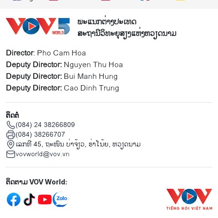
ພະແນກຕ່າງປະເທດ
ສະຖານີວິທະຍຸສຽງແຫ່ງຫວຽດນາມ
Director
: Pho Cam Hoa
Deputy Director:
Nguyen Thu Hoa
Deputy Director:
Bui Manh Hung
Deputy Director:
Cao Dinh Trung
ຕິດຕໍ່
(084) 24 38266809
(084) 38266707
ເລກທີ 45, ຖະໜົນ ບ່າ​ຈ້ຽວ, ຮ່າ​ໂນ້ຍ, ຫວຽດນາມ
vovworld@vov.vn
Mạng xã hội
ຕິດຕາມ VOV World: