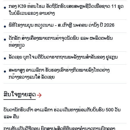
ກອງ K39 ທ້ອນໂຮມ ອັດຖິນັກຮົບເສຍສະຫຼະຊີວິດເພື່ອຊາດ 11 ຊຸດ
●
ໃນບໍລິເວນແຂວງ ອານຢາງ
ພິທີໄຂງານບຸນ ຫວຽດນາມ - ສ.ເກົາຫຼີ ນະຄອນ ດ່ານັ້ງ ປີ 2026
●
ດັກລັກ ສ້າງເຄື່ອງໝາຍການຄ້າຈຸດນັດພົບ ແລະ ຜະລິດຕະພັນ
●
ທ່ອງທ່ຽວ
ລັດເຊຍ ບຸກໂຈມຕີບັນດາຮາກຖານພະລັງງານສຳຄັນຂອງ ຢູແກຼນ
●
ສະພາສູງ ອາເມລິກາ ຮັບຮອງເອົາຮ່າງກົດໝາຍລົງໂທດຢ່າງ
●
ກວ້າງຂວາງແນໃສ່ ລັດເຊຍ
ສົນ​ໃຈ​ຫຼາຍ​ສຸດ
ບັນດານັກຮົບເກົ່າ ອາເມລິກາ ຮ່ວມເດີນທາງພ້ອມກັບບັ້ນຮົບ 500 ວັນ
ແລະ ຄືນ
ການຫັນເປັນດີຈີຕອນ ຍົກສູງປະສິດທິຜົນຂອງອຳນາດການປົກຄອງ