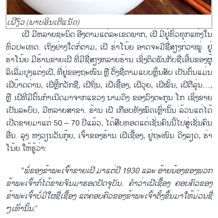
ເຝີງົວ (ພາບອິນເຕີແນັດ)
ເຝີ ມີຫລາຍຊະນິດ ອີງຕາມແຕ່ລະເຂດພາກ, ເຝີ ມີຢູ່ທົ່ວທຸກແຫ່ງໃນ
ທົ່ວປະເທດ. ເຖິງຢ່າງໃດກໍ່ຕາມ, ເຝີ ຮ່າໂນ້ຍ ອາດຈະມີຊື່ສຽງກ່ວາໝູ່. ຢູ່
ຮ່າໂນ້ຍ ມີຮ້ານຂາຍເຝີ ທີ່ມີຊື່ສຽງຫລາຍຮ້ານ ເຊິ່ງຕິດພັນກັບຊື່ເອີ້ນຂອງຜູ້
ລິເລີ່ມປຸງແຕ່ງເຝີ, ທີ່ຢູ່ຂອງຖະໜົນ ຫຼື ຕັ້ງຊື່ຕາມແບບຫຼິ້ນສັບ ເປັນຕົ້ນແມ່ນ
ເຝີບ໊າດດ່ານ, ເຝີຫຼີ໊ກວັກຊື, ເຝີຖິ່ນ, ເຝີເຊື໊ອງ, ເຝີວຸຍ, ເຝີໝັ້ນ, ເຝີຕືລຸ່ນ…,
ຫຼື ເຝີທີ່ມີຕົ້ນກຳເນີດມາຈາກແຂວງ ນາມດິງ ຂອງວົງຕະກຸນ ໂກ ເຊິ່ງຂາຍ
ເປັນລະບົບ, ມີຫລາຍສາຂາ. ຮ້ານ ເຝີ ເກືອບທັງໝົດເຫຼົ່ານັ້ນ ລ້ວນແຕ່ໄດ້
ເປີດຂາຍມາແຕ່ 50 – 70 ປີແລ້ວ, ໄດ້ສືບທອດແຕ່ເຊັ່ນຄົນນີ້ໄປສູ່ເຊັ່ນຄົນ
ອື່ນ. ລຸງ ຫງວຽນວັນກຸ໊ຍ, ເຈົ້າຂອງຮ້ານ ເຝີເຊື໊ອງ, ຢູ່ຖະໜົນ ດິງລຽດ, ຮ່າ
ໂນ້ຍ ໃຫ້ຮູ້ວ່າ:
“
ພໍ່ຂອງຂ້າພະເຈົ້າຂາຍເຝີ ມາແຕ່ປີ 1930 ແລະ ອ້າຍນ້ອງຂອງພວກ
ຂ້າພະເຈົ້າກໍ່ໄດ້ຂາຍຈົນມາຮອດປັດຈຸບັນ. ຄຳວ່າເຝີເຊື໊ອງ ຄອບຄົວຂອງ
ຂ້າພະເຈົ້າບໍ່ມີໃຜຊື່ເຊື໊ອງ ແຕ່ຄອບຄົວຂອງຂ້າພະເຈົ້າຕັ້ງຂຶ້ນມາໃຫ້ມ່ວນຊື່
ໆເທົ່ານັ້ນ.
”