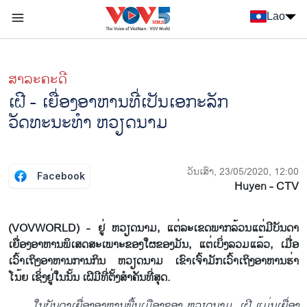
Nhảy đến nội dung
Lao
Menu trang chủ tiếng Lào
menu phụ tiếng Lào
ສາລະຄະດີ
ເຝີ - ເຍື່ອງອາຫານທີ່ເປັນເອກະລັກ
ວັດທະນະທຳ ຫວຽດນາມ
ວັນເສົາ, 23/05/2020, 12:00
Facebook
Huyen - CTV
(VOVWORLD) - ຢູ່ ຫວຽດນາມ, ແຕ່ລະເຂດພາກລ້ວນແຕ່ມີບັນດາ
ເຍື່ອງອາຫານພິເສດສະເພາະຂອງໃຜຂອງມັນ, ແຕ່ເບິ່ງລວມແລ້ວ, ເມື່ອ
ເວົ້າເຖິງອາຫານການກິນ ຫວຽດນາມ ເຂົາເຈົ້າມັກເວົ້າເຖິງອາຫານຮ່າ
ໂນ້ຍ ເຊິ່ງຢູ່ໃນນັ້ນ ເຝີມີທີ່ຕັ້ງສຳຄັນທີ່ສຸດ.
ໃນບັນດາເຍື່ອງອາຫານພື້ນເມືອງຂອງ ຫວຽດນາມ, ເຝີ ແມ່ນເຍື່ອງ