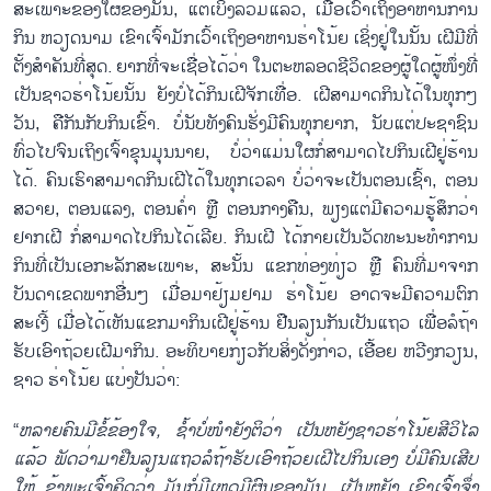
ສະເພາະຂອງໃຜຂອງມັນ, ແຕ່ເບິ່ງລວມແລ້ວ, ເມື່ອເວົ້າເຖິງອາຫານການ
ກິນ ຫວຽດນາມ ເຂົາເຈົ້າມັກເວົ້າເຖິງອາຫານຮ່າໂນ້ຍ ເຊິ່ງຢູ່ໃນນັ້ນ ເຝີມີທີ່
ຕັ້ງສຳຄັນທີ່ສຸດ. ຍາກທີ່ຈະເຊື່ອໄດ້ວ່າ ໃນຕະຫລອດຊີວິດຂອງຜູ້ໃດຜູ້ໜຶ່ງທີ່
ເປັນຊາວຮ່າໂນ້ຍນັ້ນ ຍັງບໍ່ໄດ້ກິນເຝີຈັກເທື່ອ. ເຝີສາມາດກິນໄດ້ໃນທຸກໆ
ວັນ, ຄືກັນກັບກິນເຂົ້າ. ບໍ່ນັບທັງຄົນຮັ່ງມີຄົນທຸກຍາກ, ນັບແຕ່ປະຊາຊົນ
ທົ່ວໄປຈົນເຖິງເຈົ້າຂຸນມຸນນາຍ, ບໍ່ວ່າແມ່ນໃຜກໍ່ສາມາດໄປກິນເຝີຢູ່ຮ້ານ
ໄດ້. ຄົນເຮົາສາມາດກິນເຝີໄດ້ໃນທຸກເວລາ ບໍ່ວ່າຈະເປັນຕອນເຊົ້າ, ຕອນ
ສວາຍ, ຕອນແລງ, ຕອນຄ່ຳ ຫຼື ຕອນກາງຄືນ, ພຽງແຕ່ມີຄວາມຮູ້ສຶກວ່າ
ຢາກເຝີ ກໍ່ສາມາດໄປກິນໄດ້ເລີຍ. ກິນເຝີ ໄດ້ກາຍເປັນວັດທະນະທຳການ
ກິນທີ່ເປັນເອກະລັກສະເພາະ, ສະນັ້ນ ແຂກທ່ອງທ່ຽວ ຫຼື ຄົນທີ່ມາຈາກ
ບັນດາເຂດພາກອື່ນໆ ເມື່ອມາຢ້ຽມຢາມ ຮ່າໂນ້ຍ ອາດຈະມີຄວາມຕົກ
ສະເງີ້ ເມື່ອໄດ້ເຫັນແຂກມາກິນເຝີຢູ່ຮ້ານ ຢືນລຽນກັນເປັນແຖວ ເພື່ອລໍຖ້າ
ຮັບເອົາຖ້ວຍເຝີມາກິນ. ອະທິບາຍກ່ຽວກັບສິ່ງດັ່ງກ່າວ, ເອື້ອຍ ຫວີງກວຽນ,
ຊາວ ຮ່າໂນ້ຍ ແບ່ງປັນວ່າ:
“
ຫລາຍຄົນມີຂໍ້ຂ້ອງໃຈ, ຊ້ຳບໍ່ໜຳຍັງຕິວ່າ ເປັນຫຍັງຊາວຮ່າໂນ້ຍສີວິໄລ
ແລ້ວ ພັດວ່າມາຢືນລຽນແຖວລໍຖ້າຮັບເອົາຖ້ວຍເຝີໄປກິນເອງ ບໍ່ມີຄົນເສີບ
ໃຫ້ ຂ້າພະເຈົ້າຄິດວ່າ ມັນກໍ່ມີເຫດມີຜົນຂອງມັນ. ເປັນຫຍັງ ເຂົາເຈົ້າຈຶ່ງ