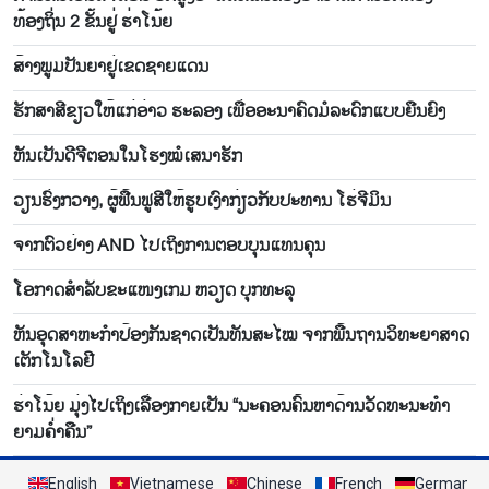
ທ້ອງຖິ່ນ 2 ຂັ້ນຢູ່ ຮ່າໂນ້ຍ
ສ້າງພູມປັນຍາຢູ່ເຂດຊາຍແດນ
ຮັກສາສີຂຽວໃຫ້ແກ່ອ່າວ ຮະລອງ ເພື່ອອະນາຄົດມໍລະດົກແບບຍືນຍົງ
ຫັນ​ເປັນ​ດີ​ຈີ​ຕອນ​ໃນ​ໂຮງ​ໝໍ​ເສ​ນາ​ຮັກ
ວຽນຮົ່ງກວາງ, ຜູ້ຟື້ນຟູສີໃຫ້ຮູບເງົາກ່ຽວກັບປະທານ ໂຮ່ຈີມິນ
ຈາກຕົວຢ່າງ AND ໄປເຖິງການຕອບບຸນແທນຄຸນ
ໂອ​ກາດສຳລັບ​ຂະ​ແໜງເກມ ຫວຽດ ບຸກ​ທະ​ລຸ
ຫັນ​ອຸດ​ສາ​ຫະ​ກຳ​ປ້ອງ​ກັນ​ຊາດ​ເປັນ​ທັນ​ສະ​ໄໝ ຈາກ​ພື້ນ​ຖານ​ວິ​ທະ​ຍາ​ສາດ​
ເຕັກ​ໂນ​ໂລ​ຢີ
ຮ່າໂນ້ຍ ມຸ່ງໄປເຖິງເລື່ອງກາຍເປັນ “ນະຄອນຄົ້ນຫາດ້ານວັດທະນະທຳ
ຍາມຄ່ຳຄືນ”
English
Vietnamese
Chinese
French
German