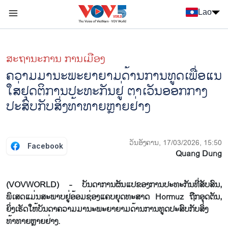
Nhảy đến nội dung
Lao
Menu trang chủ tiếng Lào
menu phụ tiếng Lào
ສະຖານະການ ການເມືອງ
ຄວາມມານະພະຍາຍາມດ້ານການທູດເພື່ອແນ
ໃສ່ຢຸດຕິການປະທະກັນຢູ່ ຕາເວັນອອກກາງ
ປະສົບກັບສິ່ງທ້າທາຍຫຼາຍຢ່າງ
ວັນອັງຄານ, 17/03/2026, 15:50
Facebook
Quang Dung
(VOVWORLD) - ບັນດາການຜັນແປຂອງການປະທະກັນທີ່ສັບສົນ,
ພິເສດແມ່ນສະພາບຢູ່ອ້ອມຊ່ອງແຄບຍຸດທະສາດ Hormuz ຖືກອຸດຕັນ,
ຍິ່ງເຮັດໃຫ້ບັນດາຄວາມມານະພະຍາຍາມດ້ານການທູດປະສົບກັບສິ່ງ
ທ້າທາຍຫຼາຍຢ່າງ.