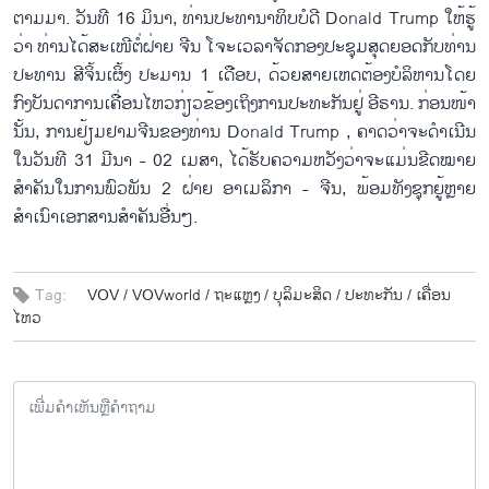
ຕາມມາ. ວັນທີ 16 ມິນາ, ທ່ານປະທານາທິບບໍດີ Donald Trump ໃຫ້ຮູ້
ວ່າ ທ່ານໄດ້ສະເໜີຕໍ່ຝ່າຍ ຈີນ ໂຈະເວລາຈັດກອງປະຊຸມສຸດຍອດກັບທ່ານ
ປະທານ ສີຈິ້ນເຜິ້ງ ປະມານ 1 ເດືອບ, ດ້ວຍສາຍເຫດຕ້ອງບໍລິຫານໂດຍ
ກົງບັນດາການເຄື່ອນໄຫວກ່ຽວຂ້ອງເຖິງການປະທະກັນຢູ່ ອີຣານ. ກ່ອນໜ້າ
ນັ້ນ, ການຢ້ຽມຢາມຈີນຂອງທ່ານ Donald Trump , ຄາດວ່າຈະດຳເນີນ
ໃນວັນທີ 31 ມີນາ - 02 ເມສາ, ໄດ້ຮັບຄວາມຫວັງວ່າຈະແມ່ນຂີດໝາຍ
ສຳຄັນໃນການພົວພັນ 2 ຝ່າຍ ອາເມລິກາ - ຈີນ, ພ້ອມທັງຊຸກຍູ້ຫຼາຍ
ສຳເນົາເອກສານສຳຄັນອື່ນໆ.
Tag:
VOV /
VOVworld /
ຖະ​ແຫຼງ /
ບຸ​ລິ​ມະ​ສິດ​ /
ປ​ະ​ທະ​ກັນ /
ເຄື່ອນ​
ໄຫວ