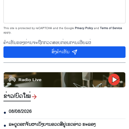
This site is protected by reCAPTCHA and the Google
Privacy Policy
and
Terms of Service
apply.
ຄຳເຫັນຂອງທ່ານຈະຖືກກວດສອບກ່ອນການເຜີຍແຜ່
ສົ່ງຄຳເຫັນ
ຂ່າວ/ບົດ​ໃໝ່
08/08/2026
●
ລະດູດອກຈັນຜາເບັ່ງບານອວດສີຢູ່ເຂດອ່າວ ຮະລອງ
●