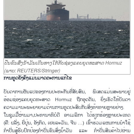
ປັ່ນຂົນສົ່ງນ້ຳມັນເດີນທາງໃກ້ກັບຊ່ອງແຄບຍຸດທະສາດ Hormuz
(ພາບ: REUTERS/Stringer)
ການ
ທູດ
ຍັງຄົງ
ແມ່ນ
ມາດ
ຕະ
ການ
ແກ້
ໄຂ
ບັນດາການຜັນແປຂອງການປະທະກັນທີ່ສັບສົນ, ພິເສດແມ່ນສະພາບຢູ່
ອ້ອມຊ່ອງແຄບຍຸດທະສາດ Hormuz ຖືກອຸດຕັນ, ຍິ່ງເຮັດໃຫ້ບັນດາ
ຄວາມມານະພະຍາຍາມດ້ານການທູດປະສົບກັບສິ່ງທ້າທາຍຫຼາຍຢ່າງ.
ໃນຊຸມມື້ຜ່ານມາ,ປະທານາທິບໍດີ ອາເມລິກາ ໄດ້ຮຽກຮ້ອງຫຼາຍປະເທດ
(ຄື: ຝລັ່ງ, ຍີ່ປຸ່ນ, ອັງກິດ, ເຢຍລະມັນ, ຈີນ …) ເຂົ້າຮ່ວມແຜນການນຳໃຊ້
ກຳປັ່ນສູ້ຮົບປົກປ້ອງກຳປັ່ນຂົນສົ່ງນ້ຳມັນ ແລະ ກຳປັ່ນສິນຄ້າໄປຜ່ານ