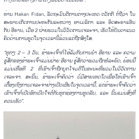
ກາງ
ໄກ
່ເກ່ຍ
ທາງ
ການ
ໃດໆ
ພວມ
ດ
ຳເນີນ
ເທື່ອ
”.
ທ່ານ Hakan Fidan, ລັດຖະມົນຕີການຕ່າງປະເທດ ຕວັກກີ ກໍ່ຖືວ່າ ໃນ
ສະພາບເກີດການປະທະກັນລະຫວ່າງ ອາເມລິກາ ແລະ ອິດສະຣາແອັນ
ກັບ ອີຣານ, ເມື່ອ 2 ຝ່າຍພວມໃນວິວັດການເຈລະຈາ, ເຮັດໃຫ້ບັນດາແນວ
ຄິດດ້ານການທູດໃນຈຸດເວລານີ້ລ້ວນແຕ່ຖືກສົງໃສ.
“
ທຸກໆ
2
–
3
ວັນ
,
ຂ້າ
ພະ
ເຈົ້າ
ກໍ່ໂອ້
ລົມ
ກັບ
ການ
ນຳ
ອີ
ຣານ
ແລະ
ຄວາມ
ຮູ້
ສຶກ
ຂອງ
ຂ້າ
ພະ
ເຈົ້າ
ແມ່ນ
ຝ່າຍ
ອີ
ຣານ
ຮູ້
ສຶ
ກ
ວ່າພວມຖືກທໍ
ລະ
ຍົດ
,
ຍ້ອນນີ້
ແມ່ນ
ເທື່ອ
ທີ
2
ທີ່ເຂົາ
ເຈົ້າ
ຖືກ
ບຸກ
ໂຈມ
ຕີ
ໃນ
ຂະ
ນະ
ທີ່
ພວມ
ໃນ
ວິ
ວັດ
ການ
ເຈ
ລະ
ຈາ
.
ສະ
ນັ້ນ
,
ຂ້າ
ພະ
ເຈົ້າ
ຄິດ
ວ່າ
ບໍ່
ມີ
ສາຍ
ເຫດ
ໃດ
ເພື່ອ
ໃຫ້
ເຂົາ
ເຈົ້າ
ເຕື້ອງ
ເຖິງ
ການ
ເຈ
ລະ
ຈາ
ຢ່າງ
ເປີດ
ເຜີຍ
ໃນ
ຈຸດ
ເວ
ລານີ້
,
ແຕ່
ຂ້າ
ພະ
ເຈົ້າ
ຄິດ
ວ່າ
ເຂົາ
ເຈົ້າ
ກໍ່
ເປີ
ດ
ອົກ
ເປ
ີດ
ໃຈ
ຕໍ່
ກັບ
ທຸກ
ຊ່ອງ
ການ
ທູດ
ລັບ
,
ແລະ
ນັ້ນ
ແມ່ນ
ສິ່ງ
ທີ່
ຄວນ
ເຮັດ
”.