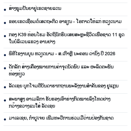
ສ້າງພູມປັນຍາຢູ່ເຂດຊາຍແດນ
●
ຂອບເຂດເຊື່ອມຕໍ່ເສດຖະກິດ ອາຊຽນ - ໂອກາດໃຫ້ແກ່ ຫວຽດນາມ
●
ກອງ K39 ທ້ອນໂຮມ ອັດຖິນັກຮົບເສຍສະຫຼະຊີວິດເພື່ອຊາດ 11 ຊຸດ
●
ໃນບໍລິເວນແຂວງ ອານຢາງ
ພິທີໄຂງານບຸນ ຫວຽດນາມ - ສ.ເກົາຫຼີ ນະຄອນ ດ່ານັ້ງ ປີ 2026
●
ດັກລັກ ສ້າງເຄື່ອງໝາຍການຄ້າຈຸດນັດພົບ ແລະ ຜະລິດຕະພັນ
●
ທ່ອງທ່ຽວ
ລັດເຊຍ ບຸກໂຈມຕີບັນດາຮາກຖານພະລັງງານສຳຄັນຂອງ ຢູແກຼນ
●
ສະພາສູງ ອາເມລິກາ ຮັບຮອງເອົາຮ່າງກົດໝາຍລົງໂທດຢ່າງ
●
ກວ້າງຂວາງແນໃສ່ ລັດເຊຍ
ມາເລເຊຍ, ກຳປູເຈຍ ເພີ່ມທະວີການຮ່ວມມືດ້ານປ້ອງກັນຊາດ
●