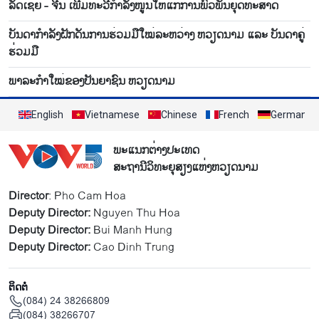
ລັດເຊຍ - ຈີນ ເພີ່ມທະວີກຳລັງໜູນໃຫ້ແກ່ການພົວພັນຍຸດທະສາດ
ບັນ​ດາ​ກຳ​ລັງ​ຝັກ​ດັນ​ການ​ຮ່ວມ​ມື​ໃໝ່​ລະ​ຫວ່າງ ຫວຽດ​ນາມ ແລະ ບັນ​ດາ​ຄູ່​
ຮ່ວມ​ມື
ພາ​ລະກຳ​ໃໝ່​ຂອງ​ປັນ​ຍາຊົນ ຫວຽດ​ນາມ
English
Vietnamese
Chinese
French
German
ພະແນກຕ່າງປະເທດ
ສະຖານີວິທະຍຸສຽງແຫ່ງຫວຽດນາມ
Director
: Pho Cam Hoa
Deputy Director:
Nguyen Thu Hoa
Deputy Director:
Bui Manh Hung
Deputy Director:
Cao Dinh Trung
ຕິດຕໍ່
(084) 24 38266809
(084) 38266707