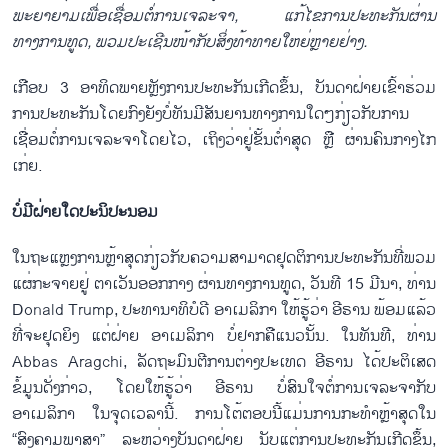
ພະ
ຍາ
ຍາມ
ເພື່ອ
ເຊື່ອມ
ຕໍ່
ການ
ເຈ
ລະ
ຈາ
,
ແກ້
ໄຂ
ການ
ປະ
ທະ
ກັນ
ຜ່ານ
ທາງການ
ທູດ
,
ພວມ
ປະ
ເຊີນ
ໜ້າ
ກັບ
ສິ່ງ
ທ້າ
ທາຍ
ໃຫຍ່
ຫຼາຍ
ຢ່າງ
.
ເກືອບ 3 ອາທິດພາຍຫຼັງການປະທະກັນເກີດຂຶ້ນ, ບັນດາຝ່າຍເຂົ້າຮ່ວມ
ການປະທະກັນໂດຍກົງຍັງບໍ່ທັນມີສັນຍານທາງການໃດໆກ່ຽວກັບການ
ເຊື່ອມຕໍ່ການເຈລະຈາໂດຍໄວ, ເຖິງວ່າຢູ່ຂັ້ນຕ່ຳສຸດ ຫຼື ຜ່ານຄົນກາງໄກ
ເກ່ຍ.
ບໍ່
ມີ
ຝ່າຍ
ໃດ
ປະ
ນິ
ປະ
ນອມ
ໃນຖະແຫຼງການຫຼ້າສຸດກ່ຽວກັບຄວາມສາມາດຢຸດຕິການປະທະກັນທີ່ພວມ
ແຜ່ກະຈາຍຢູ່ ຕາເວັນອອກກາງ ຜ່ານທາງການທູດ, ວັນທີ 15 ມີນາ, ທ່ານ
Donald Trump, ປະທານາທິບໍດີ ອາເມລິກາ ໃຫ້ຮູ້ວ່າ ອີຣານ ພ້ອມແລ້ວ
ທີ່ຈະຢຸດຍິງ ແຕ່ຝ່າຍ ອາເມລິກາ ບໍ່ຢາກຄືແນວນັ້ນ. ໃນທັນທີ, ທ່ານ
Abbas Aragchi, ລັດຖະມົນຕີການຕ່າງປະເທດ ອີຣານ ໄດ້ປະຕິເສດ
ຂໍ້ມູນດັ່ງກ່າວ, ໂດຍໃຫ້ຮູ້ວ່າ ອີຣານ ບໍ່ສົນໃຈຕໍ່ການເຈລະຈາກັບ
ອາເມລິກາ ໃນຈຸດເວລານີ້. ການໂຕ້ຕອບນີ້ແມ່ນການກະທຳຫຼ້າສຸດໃນ
“ສົງຄາມພາສາ” ລະຫວ່າງບັນດາຝ່າຍ ນັບແຕ່ການປະທະກັນເກີດຂຶ້ນ,