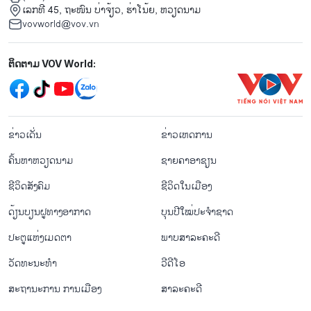
ເລກທີ 45, ຖະໜົນ ບ່າ​ຈ້ຽວ, ຮ່າ​ໂນ້ຍ, ຫວຽດນາມ
vovworld@vov.vn
Mạng xã hội
ຕິດຕາມ VOV World:
menu footer tiếng Lào
ຂ່າວເດັ່ນ
ຂ່າວເຫດການ
ຄົ້ນຫາຫວຽດນາມ
ຊາຍຄາອາຊຽນ
ຊີ​ວິດ​ສັງ​ຄົມ
ຊີ​ວິດ​ໃນ​ເມືອງ
ດ້ຽນບຽນ​ຝູທາງ​ອາກາດ
ບຸນປີໃໝ່ປະຈຳຊາດ
ປະຕູແຫ່ງເມດຕາ
ພາບສາລະຄະດີ
ວັດທະນະທໍາ
ວີດີໂອ
ສະຖານະການ ການເມືອງ
ສາລະຄະດີ