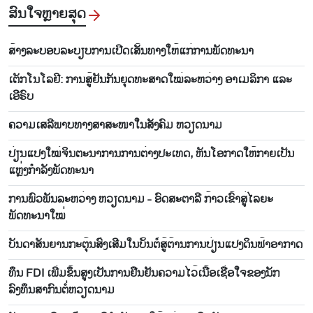
ສົນ​ໃຈ​ຫຼາຍ​ສຸດ
ສ້າງ​ລະ​ບອບ​ລະ​ບຽບ​ການ​ເປີດ​ເສັ້ນ​ທາງ​ໃຫ້​ແກ່​ການ​ພັດ​ທະ​ນາ
ເຕັກ​ໂນ​ໂລ​ຢີ: ການ​ສູ້​ຢັນ​ກັນ​ຍຸດ​ທະ​ສາດ​ໃໝ່​ລະ​ຫວ່າງ ອາ​ເມ​ລິ​ກາ ແລະ
ເອີ​ຣົບ
ຄວາມ​ເສ​ລີ​ພາບ​ທາງສາ​ສະ​ໜາ​ໃນ​ສັງ​ຄົມ ຫວຽດ​ນາມ
ປ່ຽນແປງໃໝ່ຈິນຕະນາການການຕ່າງປະເທດ, ຫັນໂອກາດໃຫ້ກາຍເປັນ
ແຫຼ່ງກຳລັງພັດທະນາ
ການພົວພັນລະຫວ່າງ ຫວຽດນາມ - ອົດສະຕາລີ ກ້າວເຂົ້າສູ່ໄລຍະ
ພັດທະນາໃໝ່
ບັນ​ດາ​ສັນ​ຍານກະ​ຕຸ້ນ​ສົ່ງ​ເສີມ​ໃນ​ບັ້ນ​ຕໍ່​ສູ້​ຕ້ານ​ການ​ປ່ຽນ​ແປງ​ດິນ​ຟ້າ​ອາ​ກາດ
ທຶນ FDI ເພີ່ມຂຶ້ນສູງເປັນການຢືນຢັນຄວາມໄວ້ເນື້ອເຊື່ອໃຈຂອງນັກ
ລົງທຶນສາກົນຕໍ່ຫວຽດນາມ