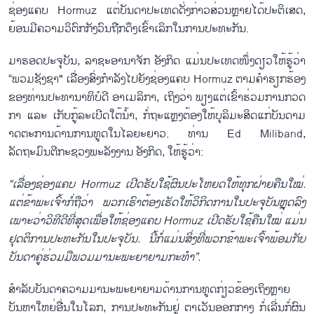
ຊ່ອງແຄບ Hormuz ແຕ່ບັນດາປະເທດດັ່ງກ່າວສ່ວນຫຼາຍໄດ້ປະຕິເສດ,
ຍ້ອນມີຄວາມວິຕົກກັງວົນຖືກດຶງເຂົ້າເລິກໃນການປະທະກັນ.
ມາຮອດປະຈຸບັນ, ລາຊະອານາຈັກ ອັງກິດ ແມ່ນປະເທດໜຶ່ງດຽວໃຫ້ຮູ້ວ່າ
“ພວມຊັງຊາ" ເລື່ອງສົ່ງກຳລັງໄປຍັງຊ່ອງແຄບ Hormuz ຕາມຄຳຮຽກຮ້ອງ
ຂອງທ່ານປະທານາທິບໍດີ ອາເມລິກາ, ເຖິງວ່າ ພຽງແຕ່ເຂົ້າຮ່ວມການກວດ
ກາ ແລະ ເກັບກູ້ລະເບີດໃຕ້ນ້ຳ, ກໍ່ຖະແຫຼງຕ້ອງໃຫ້ບຸລິມະສິດແກ່ບັນດາມ
າດຕະການດ້ານການທູດໃນໄລຍະຍາວ. ທ່ານ Ed Miliband,
ລັດຖະມົນຕີກະຊວງພະລັງງານ ອັງກິດ, ໃຫ້ຮູ້ວ່າ:
“
ເລື່ອງ
ຊ່ອງ
ແຄບ
Hormuz
ເປີດ
ຮັບ
ໃຊ້
ຜົນ
ປະ
ໂຫຍດ
ໃຫ້ທຸກ
ຝ່າຍ
ຄືນ
ໃໝ່
.
ແຕ່
ຂ້າ
ພະ
ເຈົ້າ
ກໍ່
ຖື
ວ່າ
ພວກ
ເຮົາ
ຕ້ອງ
ເຮັດ
ໃຫ້
ວິ
ກິດ
ການ
ໃນ
ປ
ະ
ຈຸ
ບັນ
ຫຼຸດລົງ
ເພາະ
ວ່າວິ
ທີ
ດີ
ທີ່
ສຸດເພື່ອ
ໃຫ້
ຊ່ອງ
ແຄບ
Hormuz
ເປີດ
ຮັບ
ໃຊ້ຄືນ
ໃໝ່
ແມ່ນ
ຢຸດ
ຕິ
ການ
ປະ
ທະ
ກັ
ນ
ໃນ
ປະ
ຈຸ
ບັນ
.
ນີ້ກໍ່
ແມ່ນ
ສິ່ງ
ທີ່
ພວກ
ຂ້າ
ພະ
ເຈົ້າ
ພ້ອມ
ກັບ
ບັນ
ດາ
ຄູ່
ຮ່ວມ
ມືພວມ
ມາ
ນະ
ພະ
ຍາ
ຍາມ
ກະ
ທຳ
”.
ສຳລັບບັນດາຄວາມມານະພະຍາຍາມດ້ານການທູດກ່ຽວຂ້ອງເຖິງຫຼາຍ
ບັນຫາໃຫຍ່ອື່ນໃນໂລກ, ການປະທະກັນຢູ່ ຕາເວັນອອກກາງ ກໍ່ເລີ່ນກໍ່ຜົນ