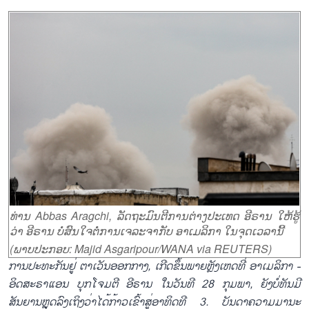
ທ່ານ Abbas Aragchi, ລັດຖະມົນຕີການຕ່າງປະເທດ ອີຣານ ໃຫ້ຮູ້
ວ່າ ອີຣານ ບໍ່ສົນໃຈຕໍ່ການເຈລະຈາກັບ ອາເມລິກາ ໃນຈຸດເວລານີ້
(ພາບປະກອບ: Majid Asgaripour/WANA via REUTERS)
ການ
ປະ
ທະ
ກັນ
ຢູ່
ຕາ
ເວັນ
ອອກ
ກາງ
,
ເກີດ
ຂຶ້
ນ
ພາ
ຍ
ຫຼັງ
ເຫດ
ທີ່
ອາ
ເມ
ລິ
ກາ
-
ອິດ
ສະ
ຣາ
ແອນ
ບຸກ
ໂຈມ
ຕີ
ອີ
ຣານ
ໃນ
ວັນ
ທີ
28
ກຸມ
ພາ
,
ຍັງ
ບໍ່
ທັນ
ມີ
ສັນ
ຍານ
ຫຼຸດ
ລົງເຖິງວ່າ
ໄດ້
ກ້າວ
ເຂົ້າ
ສູ່
ອາ
ທິດ
ທີ
3.
ບັນ
ດາ
ຄວາມ
ມາ
ນະ