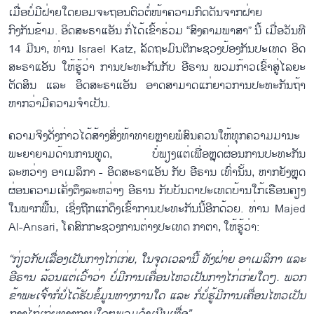
ເມື່ອບໍ່ມີຝ່າຍໃດຍອມຈະຖອນຕົວຕໍ່ໜ້າຄວາມກົດດັນຈາກຝ່າຍ
ກົງກັນຂ້າມ. ອິດສະຣາແອັນ ກໍ່ໄດ້ເຂົ້າຮ່ວມ “ສົງຄາມພາສາ” ນີ້ ເມື່ອວັນທີ
14 ມີນາ, ທ່ານ Israel Katz, ລັດຖະມົນຕີກະຊວງປ້ອງກັນປະເທດ ອິດ
ສະຣາແອັນ ໃຫ້ຮູ້ວ່າ ການປະທະກັນກັບ ອີຣານ ພວມກ້າວເຂົ້າສູ່ໄລຍະ
ຕັດສິນ ແລະ ອິດສະຣາແອັນ ອາດສາມາດແກ່ຍາວການປະທະກັນຖ້າ
ຫາກວ່າມີຄວາມຈຳເປັນ.
ຄວາມຈິງດັ່ງກ່າວໄດ້ສ້າງສິ່ງທ້າທາຍຫຼາຍພໍສົນຄວນໃຫ້ທຸກຄວາມມານະ
ພະຍາຍາມດ້ານການທູດ, ບໍ່ພຽງແຕ່ເພື່ອຫຼຸດຜ່ອນການປະທະກັນ
ລະຫວ່າງ ອາເມລິກາ - ອິດສະຣາແອັນ ກັບ ອີຣານ ເທົ່ານັ້ນ, ຫາກຍັງຫຼຸດ
ຜ່ອນຄວາມເຄັ່ງຕຶງລະຫວ່າງ ອີຣານ ກັບບັນດາປະເທດບ້ານໃກ້ເຮືອນຄຽງ
ໃນພາກພື້ນ, ເຊິ່ງຖືກແກ່ດຶງເຂົ້າການປະທະກັນນີ້ອີກດ້ວຍ. ທ່ານ Majed
Al-Ansari, ໂຄສົກກະຊວງການຕ່າງປະເທດ ກາຕາ, ໃຫ້ຮູ້ວ່າ:
“
ກ່ຽວ
ກັບ
ເລື່ອງ
ເປັນ
ກາງ
ໄກ
່ເກ່ຍ
,
ໃນ
ຈຸດ
ເວ
ລານີ້
ທັງ
ຝ່າຍ
ອາ
ເມ
ລິ
ກາ
ແລະ
ອີ
ຣານ
ລ້ວນ
ແຕ່
ເວົ້າ
ວ່າ
ບໍ່
ມ
ການ
ເຄື່ອນ
ໄຫວ
ເປັນ
ກາງ
ໄກ່
ເກ່ຍ
ໃດໆ
.
ພວກ
ຂ້າ
ພະ
ເຈົ້າ
ກໍ່
ບໍ່
ໄດ້
ຮັບຂໍ້
ມູນ
ທາງ
ການ
ໃດ
ແລະ
ກໍ່
ບໍ່
ຮູ້
ມີ
ການ
ເຄື່ອ
ນ
ໄຫວ
ເປັນ