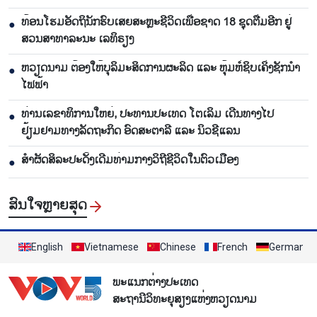
ທ້ອນໂຮມອັດຖິນັກຮົບເສຍສະຫຼະຊີວິດເພື່ອຊາດ 18 ຊຸດຕື່ມອີກ ຢູ່
●
ສວນສາທາລະນະ ເລທິຣຽງ
ຫວຽດນາມ ຕ້ອງໃຫ້ບຸລິມະສິດການຜະລິດ ແລະ ຫຸ້ມຫໍ່ຊິບເຄິ່ງຊັກນຳ
●
ໄຟຟ້າ
ທ່ານເລຂາທິການໃຫຍ່, ປະທານປະເທດ ໂຕເລິມ ເດີນທາງໄປ
●
ຢ້ຽມຢາມທາງລັດຖະກິດ ອົດສະຕາລີ ແລະ ນິວຊີແລນ
ສຳຜັດສິລະປະດັ້ງເດີມທ່າມກາງວິຖີຊີວິດໃນຕົວເມືອງ
●
ສົນ​ໃຈ​ຫຼາຍ​ສຸດ
English
Vietnamese
Chinese
French
German
ພະແນກຕ່າງປະເທດ
ສະຖານີວິທະຍຸສຽງແຫ່ງຫວຽດນາມ