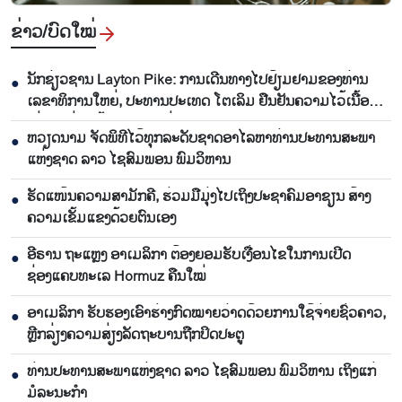
ຂ່າວ/ບົດ​ໃໝ່
ນັກຊ່ຽວຊານ Layton Pike: ການເດີນທາງໄປຢ້ຽມຢາມຂອງທ່ານ
●
ເລຂາທິການໃຫຍ່, ປະທານປະເທດ ໂຕເລິມ ຢືນຢັນຄວາມໄວ້ເນື້ອ
ເຊື່ອໃຈທີ່ນັບມື້ນັບສູງລະຫວ່າງ ຫວຽດນາມ ແລະ ອົດສະຕາລີ
ຫວຽດນາມ ຈັດພິທີໄວ້ທຸກລະດັບຊາດອາໄລຫາທ່ານປະທານສະພາ
●
ແຫ່ງຊາດ ລາວ ໄຊສົມພອນ ພົມວິຫານ
ຮັດແໜ້ນຄວາມສາມັກຄີ, ຮ່ວມມືມຸ່ງໄປເຖິງປະຊາຄົມອາຊຽນ ສ້າງ
●
ຄວາມເຂັ້ມແຂງດ້ວຍຕົນເອງ
ອີຣານ ຖະແຫຼງ ອາເມລິກາ ຕ້ອງຍອມຮັບເງື່ອນໄຂໃນການເປີດ
●
ຊ່ອງແຄບທະເລ Hormuz ຄືນໃໝ່
ອາເມລິກາ ຮັບຮອງເອົາຮ່າງກົດໝາຍວ່າດດ້ວຍການໃຊ້ຈ່າຍຊົ່ວຄາວ,
●
ຫຼີກລ່ຽງຄວາມສ່ຽງລັດຖະບານຖືກປິດປະຕູ
ທ່ານປະທານສະພາແຫ່ງຊາດ ລາວ ໄຊສົມພອນ ພົມວິຫານ ເຖິງແກ່
●
ມໍລະນະກຳ