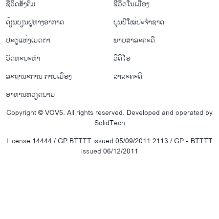
ຊີ​ວິດ​ສັງ​ຄົມ
ຊີ​ວິດ​ໃນ​ເມືອງ
ດ້ຽນບຽນ​ຝູທາງ​ອາກາດ
ບຸນປີໃໝ່ປະຈຳຊາດ
ປະຕູແຫ່ງເມດຕາ
ພາບສາລະຄະດີ
ວັດທະນະທໍາ
ວີດີໂອ
ສະຖານະການ ການເມືອງ
ສາລະຄະດີ
ອາຫານຫວຽດນາມ
Copyright © VOV5. All rights reserved. Developed and operated by
SolidTech
License 14444 / GP BTTTT issued 05/09/2011 2113 / GP - BTTTT
issued 06/12/2011