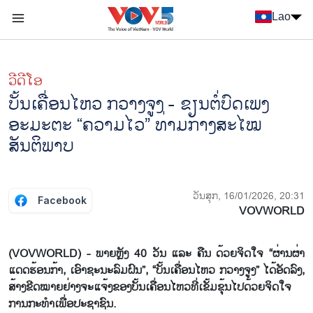
Nhảy đến nội dung
Lao
Menu trang chủ tiếng Lào
menu phụ tiếng Lào
ວີດີໂອ
ບັ້ນເຄື່ອນໄຫວ ກວາງຈູງ - ຂຽນຕໍ່ບົດເພງ
ອະມະຕະ “ຄວາມໄວ” ທ່າມກາງສະໄໝ
ສັນຕິພາບ
ວັນສຸກ, 16/01/2026, 20:31
Facebook
VOVWORLD
(VOVWORLD) - ພາຍຫຼັງ 40 ວັນ ແລະ ຄືນ ດ້ວຍຈິດໃຈ “ຜ່ານຜ່າ
ແດດຮ້ອນກ້າ, ເອົາຊະນະລົມຝົນ”, “ບັ້ນເຄື່ອນໄຫວ ກວາງຈູງ” ໄດ້ອັດລົງ,
ສ້າງຂີດໝາຍຢ່າງຈະແຈ້ງຂອງບັ້ນເຄື່ອນໄຫວທີ່ເຂັ້ມຂຸ້ນໄປດ້ວຍຈິດໃຈ
ການກະທຳເພື່ອປະຊາຊົນ.