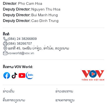
Director
: Pho Cam Hoa
Deputy Director:
Nguyen Thu Hoa
Deputy Director:
Bui Manh Hung
Deputy Director:
Cao Dinh Trung
ຕິດຕໍ່
(084) 24 38266809
(084) 38266707
ເລກທີ 45, ຖະໜົນ ບ່າ​ຈ້ຽວ, ຮ່າ​ໂນ້ຍ, ຫວຽດນາມ
vovworld@vov.vn
Mạng xã hội
ຕິດຕາມ VOV World:
menu footer tiếng Lào
ຂ່າວເດັ່ນ
ຂ່າວເຫດການ
ຄົ້ນຫາຫວຽດນາມ
ຊາຍຄາອາຊຽນ