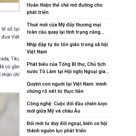
Hoàn thiện thể chế mở đường cho
quyết Hội nghị Trung ương 3
phát triển
Thuế mới của Mỹ đẩy thương mại
tế số tại
toàn cầu quay lại tình trạng căng
 đưa Việt
thẳng
Nhịp đập tự do tôn giáo trong xã hội
Việt Nam
da, Tiki,
Phát biểu của Tổng Bí thư, Chủ tịch
đã có gần
nước Tô Lâm tại Hội nghị Ngoại giao
 nhận chỉ
lần thứ 33
Quyền con người tại Việt Nam: minh
chứng rõ nét từ thực tiễn
Công nghệ: Cuộc đối đầu chiến lược
mới giữa Mỹ và châu Âu
Đổi mới tư duy đối ngoại, biến cơ hội
thành nguồn lực phát triển