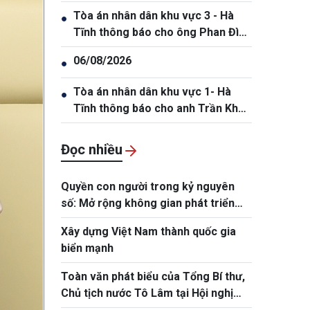
Tòa án nhân dân khu vực 3 - Hà
●
Tĩnh thông báo cho ông Phan Đình
Thắng, sinh năm 2005
06/08/2026
●
Tòa án nhân dân khu vực 1- Hà
●
Tĩnh thông báo cho anh Trần Khắc
Thanh, sinh năm 1988.
Đọc nhiều
Quyền con người trong kỷ nguyên
số: Mở rộng không gian phát triển
cho mỗi con người
Xây dựng Việt Nam thành quốc gia
biển mạnh
Toàn văn phát biểu của Tổng Bí thư,
Chủ tịch nước Tô Lâm tại Hội nghị
toàn quốc quán triệt, triển khai Nghị