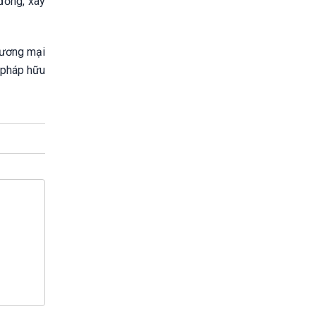
đồng, xây
thương mại
i pháp hữu