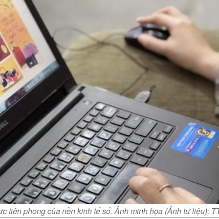
ực tiên phong của nền kinh tế số. Ảnh minh họa (Ảnh tư liệu):