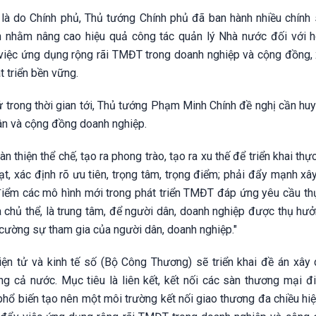
à do Chính phủ, Thủ tướng Chính phủ đã ban hành nhiều chính 
ành nhằm nâng cao hiệu quả công tác quản lý Nhà nước đối với 
y việc ứng dụng rộng rãi TMĐT trong doanh nghiệp và cộng đồng,
t triển bền vững.
tử trong thời gian tới, Thủ tướng Phạm Minh Chính đề nghị cần h
dân và cộng đồng doanh nghiệp.
n thiện thể chế, tạo ra phong trào, tạo ra xu thế để triển khai thực
oạt, xác định rõ ưu tiên, trọng tâm, trọng điểm; phải đẩy mạnh x
í điểm các mô hình mới trong phát triển TMĐT đáp ứng yêu cầu th
 là chủ thể, là trung tâm, để người dân, doanh nghiệp được thụ h
cường sự tham gia của người dân, doanh nghiệp."
điện tử và kinh tế số (Bộ Công Thương) sẽ triển khai đề án xây
ng cả nước. Mục tiêu là liên kết, kết nối các sàn thương mại đi
hổ biến tạo nên một môi trường kết nối giao thương đa chiều hiệ