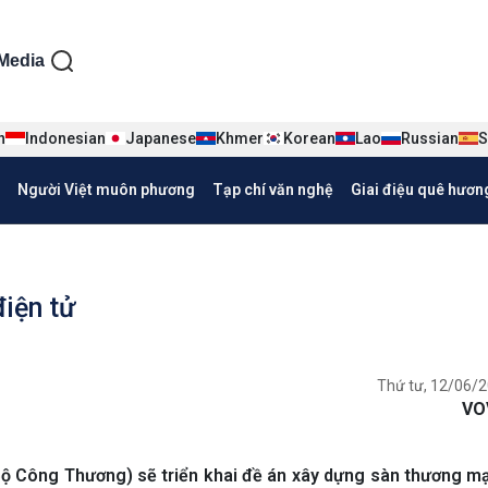
ện tiếng Việt
Media
n
Indonesian
Japanese
Khmer
Korean
Lao
Russian
S
Người Việt muôn phương
Tạp chí văn nghệ
Giai điệu quê hươn
điện tử
Thứ tư, 12/06/2
VO
Bộ Công Thương) sẽ triển khai đề án xây dựng sàn thương mạ