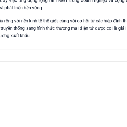
 đẩy việc ứng dụng rộng rãi TMĐT trong doanh nghiệp và cộng 
à phát triển bền vững.
rộng với nền kinh tế thế giới, cùng với cơ hội từ các hiệp định 
 truyền thống sang hình thức thương mại điện tử được coi là giả
rường xuất khẩu.