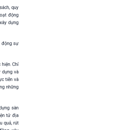
sách, quy
hoạt động
 xây dựng
uy động sự
 hiện. Chỉ
ây dựng và
ực tiễn và
ưởng những
 dựng sàn
ện tử địa
u quả, rút