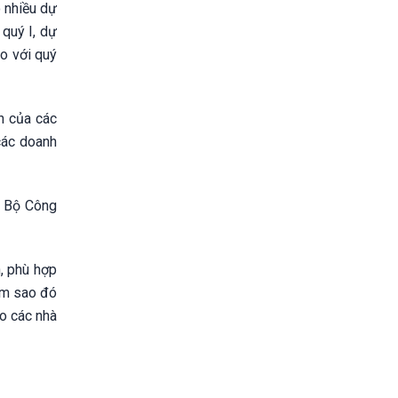
o nhiều dự
quý I, dự
o với quý
n của các
các doanh
, Bộ Công
h, phù hợp
làm sao đó
o các nhà