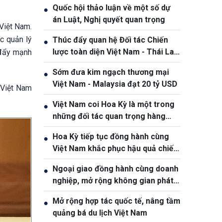
Quốc hội thảo luận về một số dự
●
án Luật, Nghị quyết quan trọng
 Việt Nam.
c quản lý
Thúc đẩy quan hệ Đối tác Chiến
●
lược toàn diện Việt Nam - Thái Lan
 đẩy mạnh
ngày càng thực chất và hiệu quả
Sớm đưa kim ngạch thương mại
●
Việt Nam - Malaysia đạt 20 tỷ USD
 Việt Nam
Việt Nam coi Hoa Kỳ là một trong
●
những đối tác quan trọng hàng
đầu
Hoa Kỳ tiếp tục đồng hành cùng
●
Việt Nam khắc phục hậu quả chiến
tranh
Ngoại giao đồng hành cùng doanh
●
nghiệp, mở rộng không gian phát
triển cho Việt Nam
Mở rộng hợp tác quốc tế, nâng tầm
●
quảng bá du lịch Việt Nam