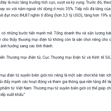
 đây là mức tăng trưởng tích cực, vượt xa kỳ vọng. Trước đó, the
nay so với năm ngoái chỉ dừng ở mức 35%. Tiếp nối đà tăng của 
sẽ đạt mức 84,87 nghìn tỉ đồng (hơn 3,3 tỷ USD), tăng hơn 19% s
ã có những bước tiến mạnh mẽ. Tổng doanh thu và sản lượng bá
 cho thấy thương mại điện tử không còn là sân chơi riêng cho 
 ảnh hưởng sang các tỉnh thành.
iển Thương mại điện tử, Cục Thương mại Điện tử và Kinh tế Số
i điện tử xuyên biên giới nói riêng là một sân chơi khá tiện íc
 phải đẩy mạnh các hoạt động và tham gia thông qua nền tảng để 
phẩm từ Việt Nam. Thương mại tử xuyên biên giới có thể giúp ch
tiếp xuất khẩu."