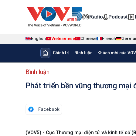
Nhảy đến nội dung
Đa phương ti
Radio
Podcast
English
Vietnamese
Chinese
French
Germa
Main navigation
Chính trị
Bình luận
Khách mời của VOV
menu phụ tiếng Việt
Bình luận
Phát triển bền vững thương mại 
Facebook
(VOV5) - Cục Thương mại điện tử và kinh tế số (