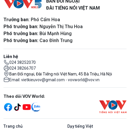
BAN ĐỐI NGOẠI
ĐÀI TIẾNG NÓI VIỆT NAM
Trưởng ban
: Phó Cẩm Hoa
Phó trưởng ban:
Nguyễn Thị Thu Hoa
Phó trưởng ban:
Bùi Mạnh Hùng
Phó trưởng ban:
Cao Đình Trung
Liên hệ
024 38252070
024 38266707
Ban Đối ngoại, Đài Tiếng nói Việt Nam, 45 Bà Triệu, Hà Nội
Email: vietkieuvov@gmail.com - vovworld@vov.vn
Mạng xã hội
Theo dõi VOV World:
Trang chủ
Dạy tiếng Việt