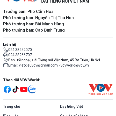
ĐÀI TIẾNG NÓI VIỆT NAM
Trưởng ban
: Phó Cẩm Hoa
Phó trưởng ban:
Nguyễn Thị Thu Hoa
Phó trưởng ban:
Bùi Mạnh Hùng
Phó trưởng ban:
Cao Đình Trung
Liên hệ
024 38252070
024 38266707
Ban Đối ngoại, Đài Tiếng nói Việt Nam, 45 Bà Triệu, Hà Nội
Email: vietkieuvov@gmail.com - vovworld@vov.vn
Mạng xã hội
Theo dõi VOV World:
Trang chủ
Dạy tiếng Việt
Bình luận
Chuyện của làng