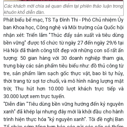
Các khách mời chia sẻ quan điểm tại phiên thảo luận trong
khuôn khổ diễn đàn.
Phát biểu bế mạc, TS Tạ Đình Thi - Phó Chủ nhiệm Ủy
ban Khoa học, Công nghệ và Môi trường của Quốc hội
nhận xét: Triển lãm "Thúc đẩy sản xuất và tiêu dùng
bền vững" được tổ chức từ ngày 27 đến ngày 29/6 tại
Hà Nội đã thành công tốt đẹp với những con số rất ấn
tượng: 50 gian hàng với 30 doanh nghiệp tham gia,
trưng bày các sản phẩm tiêu biểu như: đồ thủ công từ
tre, sản phẩm làm sạch gốc thực vật, bao bì tự hủy,
thời trang từ sợi tơ chuối, và mô hình năng lượng mặt
trời; Thu hút hơn 10.000 lượt khách trực tiếp và
30.000 lượt xem trực tuyến.
"Diễn đàn "Tiêu dùng bền vững hướng đến kỷ nguyên
xanh" đã khép lại nhưng đây mới là khởi đầu cho hành
trình hiện thực hóa "kỷ nguyên xanh". Tôi đề nghị Ban
Tổ chức sớm tổng hợp báo cáo gửi các cấp có thẩm