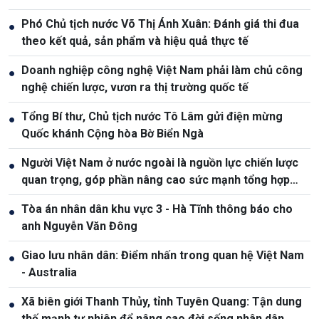
Phó Chủ tịch nước Võ Thị Ánh Xuân: Đánh giá thi đua
●
theo kết quả, sản phẩm và hiệu quả thực tế
Doanh nghiệp công nghệ Việt Nam phải làm chủ công
●
nghệ chiến lược, vươn ra thị trường quốc tế
Tổng Bí thư, Chủ tịch nước Tô Lâm gửi điện mừng
●
Quốc khánh Cộng hòa Bờ Biển Ngà
Người Việt Nam ở nước ngoài là nguồn lực chiến lược
●
quan trọng, góp phần nâng cao sức mạnh tổng hợp
quốc gia
Tòa án nhân dân khu vực 3 - Hà Tĩnh thông báo cho
●
anh Nguyễn Văn Đông
Giao lưu nhân dân: Điểm nhấn trong quan hệ Việt Nam
●
- Australia
Xã biên giới Thanh Thủy, tỉnh Tuyên Quang: Tận dung
●
thế mạnh tự nhiên để nâng cao đời sống nhân dân