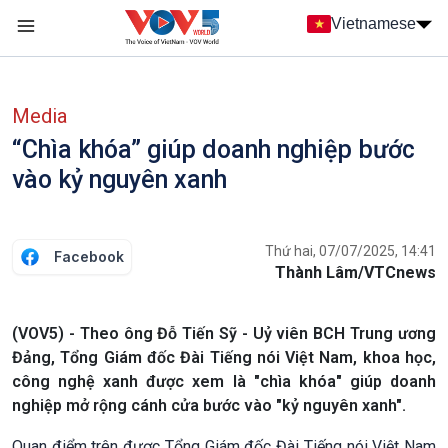
Nhảy đến nội dung
Vietnamese
Main navigation
menu phụ tiếng Việt
Media
“Chìa khóa” giúp doanh nghiệp bước
vào kỷ nguyên xanh
Thứ hai, 07/07/2025, 14:41
Facebook
Thành Lâm/VTCnews
(VOV5) - Theo ông Đỗ Tiến Sỹ - Uỷ viên BCH Trung ương
Đảng, Tổng Giám đốc Đài Tiếng nói Việt Nam, khoa học,
công nghệ xanh được xem là "chìa khóa" giúp doanh
nghiệp mở rộng cánh cửa bước vào "kỷ nguyên xanh".
Quan điểm trên được Tổng Giám đốc Đài Tiếng nói Việt Nam