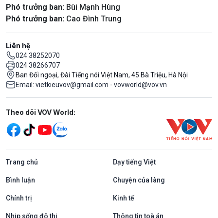
Phó trưởng ban:
Bùi Mạnh Hùng
Phó trưởng ban:
Cao Đình Trung
Liên hệ
024 38252070
024 38266707
Ban Đối ngoại, Đài Tiếng nói Việt Nam, 45 Bà Triệu, Hà Nội
Email: vietkieuvov@gmail.com - vovworld@vov.vn
Mạng xã hội
Theo dõi VOV World:
Trang chủ
Dạy tiếng Việt
Bình luận
Chuyện của làng
Chính trị
Kinh tế
Nhịp sống đô thị
Thông tin toà án