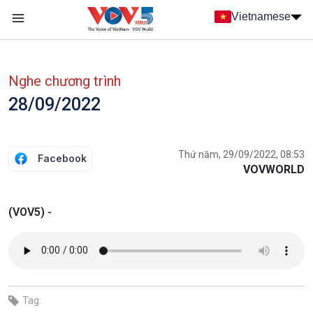
Nhảy đến nội dung
Vietnamese
Main navigation
menu phụ tiếng Việt
Nghe chương trình
28/09/2022
Thứ năm, 29/09/2022, 08:53
Facebook
VOVWORLD
(VOV5) -
Tag: