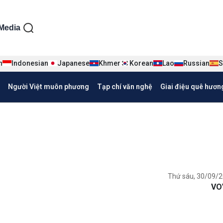
ện tiếng Việt
Media
n
Indonesian
Japanese
Khmer
Korean
Lao
Russian
S
Người Việt muôn phương
Tạp chí văn nghệ
Giai điệu quê hươn
Thứ sáu, 30/09/2
VO