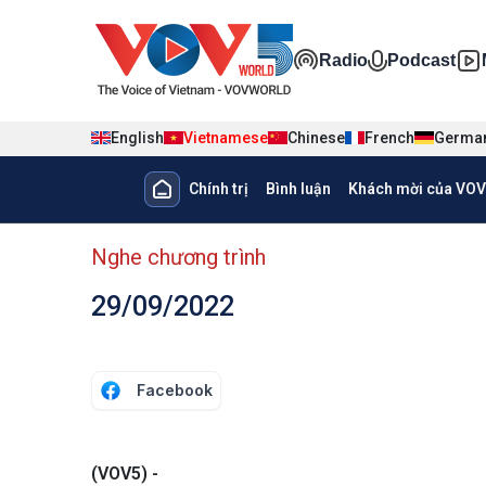
Nhảy đến nội dung
Đa phương ti
Radio
Podcast
English
Vietnamese
Chinese
French
Germa
Main navigation
Chính trị
Bình luận
Khách mời của VOV
menu phụ tiếng Việt
Nghe chương trình
29/09/2022
Facebook
(VOV5) -