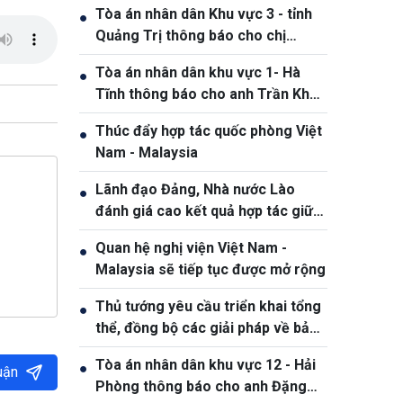
Tòa án nhân dân Khu vực 3 - tỉnh
●
Quảng Trị thông báo cho chị
Phạm Thị Giang, sinh ngày
Tòa án nhân dân khu vực 1- Hà
●
19/10/1991
Tĩnh thông báo cho anh Trần Khắc
Thanh, sinh năm 1988
Thúc đẩy hợp tác quốc phòng Việt
●
Nam - Malaysia
Lãnh đạo Đảng, Nhà nước Lào
●
đánh giá cao kết quả hợp tác giữa
Quân đội hai nước Việt Nam và Lào
Quan hệ nghị viện Việt Nam -
●
Malaysia sẽ tiếp tục được mở rộng
Thủ tướng yêu cầu triển khai tổng
●
thể, đồng bộ các giải pháp về bảo
đảm an ninh mạng
Tòa án nhân dân khu vực 12 - Hải
●
uận
Phòng thông báo cho anh Đặng