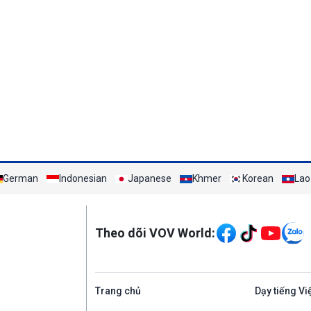
German
Indonesian
Japanese
Khmer
Korean
Lao
Mạng xã hội
Theo dõi VOV World:
Trang chủ
Dạy tiếng Vi