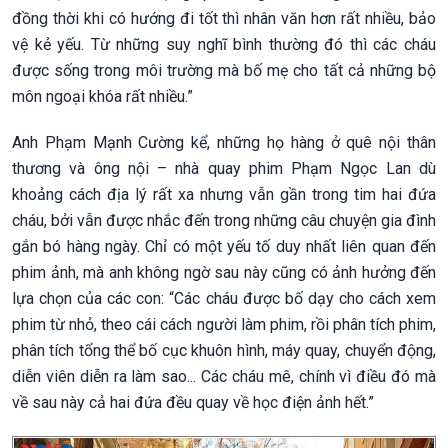
đồng thời khi có hướng đi tốt thì nhân văn hơn rất nhiều, bảo
vệ kẻ yếu. Từ những suy nghĩ bình thường đó thì các cháu
được sống trong môi trường mà bố mẹ cho tất cả những bộ
môn ngoại khóa rất nhiều.”
Anh Phạm Mạnh Cường kể, những họ hàng ở quê nội thân
thương và ông nội – nhà quay phim Phạm Ngọc Lan dù
khoảng cách địa lý rất xa nhưng vẫn gần trong tim hai đứa
cháu, bởi vẫn được nhắc đến trong những câu chuyện gia đình
gắn bó hàng ngày. Chỉ có một yếu tố duy nhất liên quan đến
phim ảnh, mà anh không ngờ sau này cũng có ảnh hưởng đến
lựa chọn của các con: “Các cháu được bố dạy cho cách xem
phim từ nhỏ, theo cái cách người làm phim, rồi phân tích phim,
phân tích tổng thể bố cục khuôn hình, máy quay, chuyển động,
diễn viên diễn ra làm sao... Các cháu mê, chính vì điều đó mà
về sau này cả hai đứa đều quay về học điện ảnh hết.”