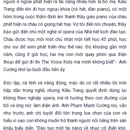
người ở ngoài phát hiện ra tài năng nhiều hơn là bố mẹ. Kiều
Trang đến khi đi học ngoại khóa (có hát, đàn piano), có một
hôm trong cuộc thẩm định âm thanh thầy giáo piano của cháu
phát hiện ra cháu có giọng hát hay. Vợ tôi đến nói chuyện, thầy
bảo gửi đến cho một nghệ sĩ opera của Nhà hát kịch đào tạo.
Cháu được học mỗi một chủ nhật một tiết học 45 phút, học
cho vui để xem phát triển như thế nào. Độ khoảng gần một
năm, cũng ít giờ học, hai mẹ con mới quay phim qua điện
thoại để gửi đi thi The Voice Kids mà mình không biết".- Anh
Cường nhớ lại buổi đầu tiên ấy.
Độc lập, cá tính và năng động, mặc dù có rất nhiều lời mời
hấp dẫn trong nghề, nhưng Kiều Trang quyết định dừng lại
không theo nghiệp opera, mà rẽ hướng theo con đường của
bố và ông nội: làm điện ảnh. Anh Phạm Mạnh Cường nói, vẫn
như trước, anh chị tuyệt đối tôn trọng lựa chọn của con và
hiểu vì sao con không muốn trở thành người nổi tiếng trên sân
khấu biểu diễn: “Đào tạo một tài năng về nhạc cổ điển khó.