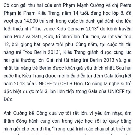
Cô con gái thứ hai của anh Phạm Mạnh Cường và chị Petra
Phạm là Phạm Kiều Trang, năm 14 tuổi, đang học lớp 8, đã
vượt qua 14.000 thí sinh trong cuộc thi danh giá dành cho lứa
tuổi thiếu nhi “The voice Kids Gemany 2013“ do kênh truyền
hình Pro7 và Sat1, Đức, tổ chức lần đầu tiên, và lọt vào top
12, bởi giọng hát opera trời phú. Cùng năm, tại cuộc thi tài
năng trẻ “You Berlin 2013“, Kiều Trang giành được cùng lúc
hai giải thưởng lớn: Giải nhì tài năng trẻ Berlin 2013 và, giải
nhất tài năng trẻ Berlin được khán giả yêu thích nhất. Sau hai
cuộc thi, Kiều Trang được mời biểu diễn tại đêm Gala tổng kết
năm 2013 của UNICEF tại CHLB Đức. Cô cũng là nghệ sĩ trẻ
đặc biệt được mời 3 lần liên tiếp trong Gala của UNICEF tại
Đức.
Anh Cường kể: Công của vợ tôi rất lớn, vì yêu âm nhạc, âm
thầm đồng hành cùng con trong việc học, rồi tự quay băng
hình gửi cho con đi thi. “Trong quá trình các cháu phát triển thì