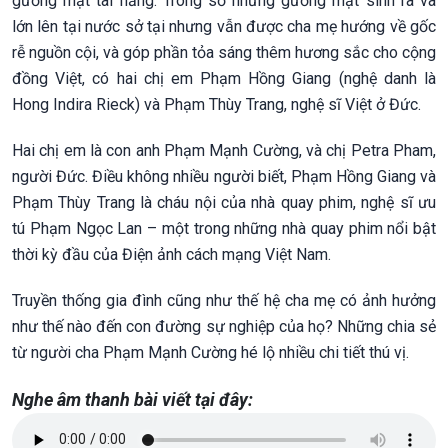
gương mặt tài năng. Trong số những gương mặt sinh ra và
lớn lên tại nước sở tại nhưng vẫn được cha mẹ hướng về gốc
rễ nguồn cội, và góp phần tỏa sáng thêm hương sắc cho cộng
đồng Việt, có hai chị em Phạm Hồng Giang (nghệ danh là
Hong Indira Rieck) và Phạm Thùy Trang, nghệ sĩ Việt ở Đức.
Hai chị em là con anh Phạm Mạnh Cường, và chị Petra Pham,
người Đức. Điều không nhiều người biết, Phạm Hồng Giang và
Phạm Thùy Trang là cháu nội của nhà quay phim, nghệ sĩ ưu
tú Phạm Ngọc Lan – một trong những nhà quay phim nổi bật
thời kỳ đầu của Điện ảnh cách mạng Việt Nam.
Truyền thống gia đình cũng như thế hệ cha mẹ có ảnh hưởng
như thế nào đến con đường sự nghiệp của họ? Những chia sẻ
từ người cha Phạm Mạnh Cường hé lộ nhiều chi tiết thú vị.
Nghe âm thanh bài viết tại đây: