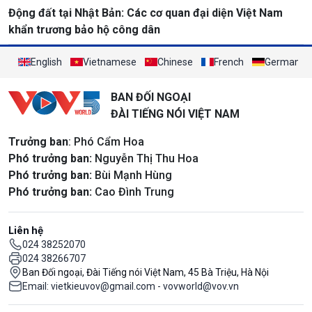
Động đất tại Nhật Bản: Các cơ quan đại diện Việt Nam
khẩn trương bảo hộ công dân
English
Vietnamese
Chinese
French
German
BAN ĐỐI NGOẠI
ĐÀI TIẾNG NÓI VIỆT NAM
Trưởng ban
: Phó Cẩm Hoa
Phó trưởng ban:
Nguyễn Thị Thu Hoa
Phó trưởng ban:
Bùi Mạnh Hùng
Phó trưởng ban:
Cao Đình Trung
Liên hệ
024 38252070
024 38266707
Ban Đối ngoại, Đài Tiếng nói Việt Nam, 45 Bà Triệu, Hà Nội
Email: vietkieuvov@gmail.com - vovworld@vov.vn