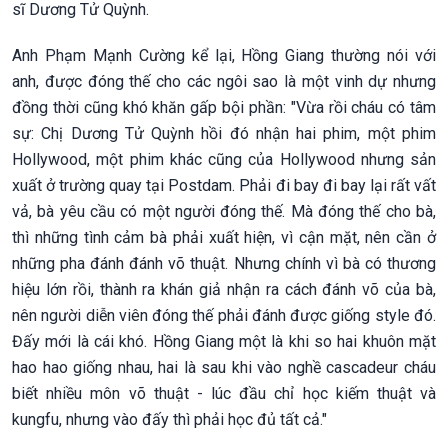
sĩ Dương Tử Quỳnh.
Anh Phạm Mạnh Cường kể lại, Hồng Giang thường nói với
anh, được đóng thế cho các ngôi sao là một vinh dự nhưng
đồng thời cũng khó khăn gấp bội phần: "Vừa rồi cháu có tâm
sự: Chị Dương Tử Quỳnh hồi đó nhận hai phim, một phim
Hollywood, một phim khác cũng của Hollywood nhưng sản
xuất ở trường quay tại Postdam. Phải đi bay đi bay lại rất vất
vả, bà yêu cầu có một người đóng thế. Mà đóng thế cho bà,
thì những tình cảm bà phải xuất hiện, vì cận mặt, nên cần ở
những pha đánh đánh võ thuật. Nhưng chính vì bà có thương
hiệu lớn rồi, thành ra khán giả nhận ra cách đánh võ của bà,
nên người diễn viên đóng thế phải đánh được giống style đó.
Đấy mới là cái khó. Hồng Giang một là khi so hai khuôn mặt
hao hao giống nhau, hai là sau khi vào nghề cascadeur cháu
biết nhiều môn võ thuật - lúc đầu chỉ học kiếm thuật và
kungfu, nhưng vào đấy thì phải học đủ tất cả."