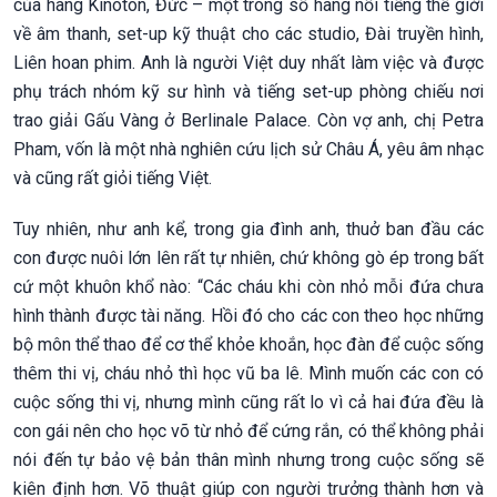
của hãng Kinoton, Đức – một trong số hãng nổi tiếng thế giới
về âm thanh, set-up kỹ thuật cho các studio, Đài truyền hình,
Liên hoan phim. Anh là người Việt duy nhất làm việc và được
phụ trách nhóm kỹ sư hình và tiếng set-up phòng chiếu nơi
trao giải Gấu Vàng ở Berlinale Palace. Còn vợ anh, chị Petra
Pham, vốn là một nhà nghiên cứu lịch sử Châu Á, yêu âm nhạc
và cũng rất giỏi tiếng Việt.
Tuy nhiên, như anh kể, trong gia đình anh, thuở ban đầu các
con được nuôi lớn lên rất tự nhiên, chứ không gò ép trong bất
cứ một khuôn khổ nào: “Các cháu khi còn nhỏ mỗi đứa chưa
hình thành được tài năng. Hồi đó cho các con theo học những
bộ môn thể thao để cơ thể khỏe khoắn, học đàn để cuộc sống
thêm thi vị, cháu nhỏ thì học vũ ba lê. Mình muốn các con có
cuộc sống thi vị, nhưng mình cũng rất lo vì cả hai đứa đều là
con gái nên cho học võ từ nhỏ để cứng rắn, có thể không phải
nói đến tự bảo vệ bản thân mình nhưng trong cuộc sống sẽ
kiên định hơn. Võ thuật giúp con người trưởng thành hơn và