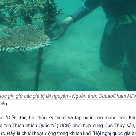
lực gìn giữ các giá trị tài nguyên - Nguồn ảnh: CuLaoCham MP
biển
i “Diễn đàn, hội thảo kỹ thuật và tập huấn cho mạng lưới Kh
o tồn Thiên nhiên Quốc tế (IUCN) phối hợp cùng Cục Thủy sản
c. Đây là chuỗi hoạt động trong khuôn khổ “Hội nghị quốc gia b