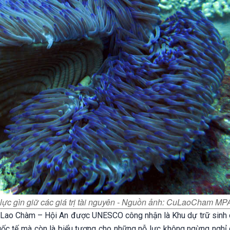
lực gìn giữ các giá trị tài nguyên - Nguồn ảnh: CuLaoCham MP
Lao Chàm – Hội An được UNESCO công nhận là Khu dự trữ sinh 
uốc tế mà còn là biểu tượng cho những nỗ lực không ngừng nghỉ 