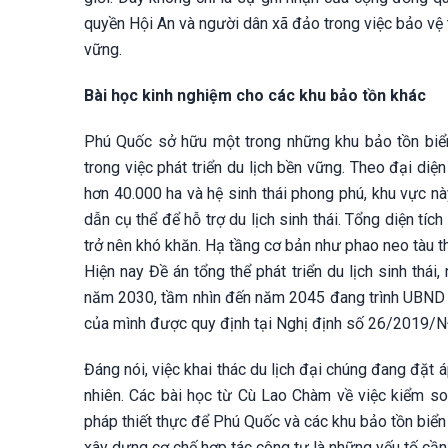
quyền Hội An và người dân xã đảo trong việc bảo vệ tà
vững.
Bài học kinh nghiệm cho các khu bảo tồn khác
Phú Quốc sở hữu một trong những khu bảo tồn biển
trong việc phát triển du lịch bền vững. Theo đại diệ
hơn 40.000 ha và hệ sinh thái phong phú, khu vực này
dẫn cụ thể để hỗ trợ du lịch sinh thái. Tổng diện tíc
trở nên khó khăn. Hạ tầng cơ bản như phao neo tàu th
Hiện nay Đề án tổng thể phát triển du lịch sinh thái
năm 2030, tầm nhìn đến năm 2045 đang trình UBND tỉn
của mình được quy định tại Nghị định số 26/2019/
Đáng nói, việc khai thác du lịch đại chúng đang đặt 
nhiên. Các bài học từ Cù Lao Chàm về việc kiểm soát r
pháp thiết thực để Phú Quốc và các khu bảo tồn biển
xây dựng cơ chế hợp tác công tư là những yếu tố cần 