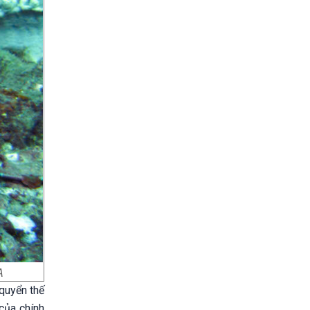
A
quyển thế
của chính