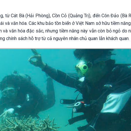
g, từ Cát Bà (Hải Phòng), Cồn Cỏ (Quảng Trị), đến Côn Đảo (Bà R
thái và văn hóa. Các khu bảo tồn biển ở Việt Nam sở hữu tiềm năng
hiên và văn hóa đặc sắc, nhưng tiềm năng này vẫn còn bỏ ngỏ do 
ong chính sách hỗ trợ từ cả nguyên nhân chủ quan lẫn khách quan.