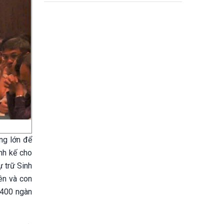
nước
ng lớn để
inh kế cho
ự trữ Sinh
ên và con
 400 ngàn