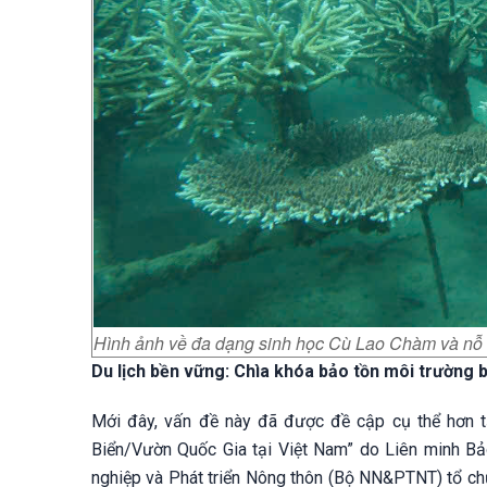
Hình ảnh về đa dạng sinh học Cù Lao Chàm và nỗ 
Du lịch bền vững: Chìa khóa bảo tồn môi trường 
Mới đây, vấn đề này đã được đề cập cụ thể hơn tạ
Biển/Vườn Quốc Gia tại Việt Nam” do Liên minh Bả
nghiệp và Phát triển Nông thôn (Bộ NN&PTNT) tổ chứ