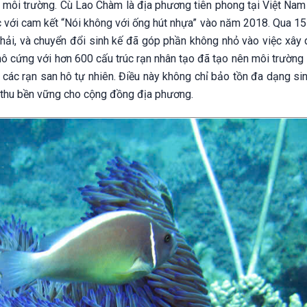
ệ môi trường. Cù Lao Chàm là địa phương tiên phong tại Việt Nam
tục với cam kết “Nói không với ống hút nhựa” vào năm 2018. Qua 1
thải, và chuyển đổi sinh kế đã góp phần không nhỏ vào việc xây
hô cứng với hơn 600 cấu trúc rạn nhân tạo đã tạo nên môi trường
ên các rạn san hô tự nhiên. Điều này không chỉ bảo tồn đa dạng s
uồn thu bền vững cho cộng đồng địa phương.