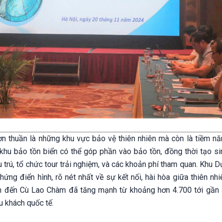
ơn thuần là những khu vực bảo vệ thiên nhiên mà còn là tiềm nă
ác khu bảo tồn biển có thể góp phần vào bảo tồn, đồng thời tạo s
trú, tổ chức tour trải nghiệm, và các khoản phí tham quan. Khu D
ng điển hình, rõ nét nhất về sự kết nối, hài hòa giữa thiên nhi
ịch đến Cù Lao Chàm đã tăng mạnh từ khoảng hơn 4.700 tới gần
u khách quốc tế.