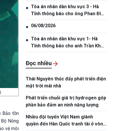
Tòa án nhân dân khu vực 3 - Hà
●
Tĩnh thông báo cho ông Phan Đình
Thắng, sinh năm 2005
06/08/2026
●
Tòa án nhân dân khu vực 1- Hà
●
Tĩnh thông báo cho anh Trần Khắc
Thanh, sinh năm 1988.
Đọc nhiều
Thái Nguyên thúc đẩy phát triển điện
mặt trời mái nhà
A
Phát triển chuỗi giá trị hydrogen góp
phần bảo đảm an ninh năng lượng
u Bảo tồn
Nhiều đội tuyển Việt Nam giành
, Bộ Nông
quyền đến Hàn Quốc tranh tài ở vòng
ảo vệ môi
chung kết NYPC 2026