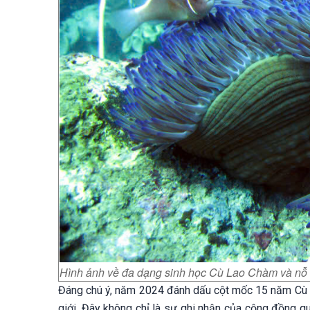
Hình ảnh về đa dạng sinh học Cù Lao Chàm và nỗ 
Đáng chú ý, năm 2024 đánh dấu cột mốc 15 năm Cù 
giới. Đây không chỉ là sự ghi nhận của cộng đồng q