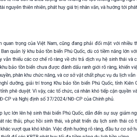
i nguyên thiên nhiên, phát huy giá trị nhân văn, và hướng tới phát
 quan trọng của Việt Nam, cũng đang phải đối mặt với nhiều t
n Ban quản lý khu bảo tồn biển Phú Quốc, dù có tiềm năng lớn với
 vẫn thiếu các cơ chế rõ ràng về chi trả dịch vụ hệ sinh thái và
h khu bảo tồn biển chưa được đánh dấu ranh giới rõ ràng, khiến vi
uyền, phân khu chức năng, và cơ sở vật chất phục vụ du lịch vẫn 
, nghỉ dưỡng, giải trí trong Khu bảo tồn biển Phú Quốc, tỉnh Kiên
h phê duyệt. Vì vậy, các tổ chức, cá nhân khó tiếp cận quyền và
NĐ-CP và Nghị định số 37/2024/NĐ-CP của Chính phủ.
áp lực lớn lên hệ sinh thái biển Phú Quốc, dẫn đến sự suy giảm ng
ác thải, phục hồi sinh thái, và phát triển du lịch sinh thái có t
 khác vượt qua khó khăn. Việc định hướng rõ ràng, đầu tư cơ sở h
thiết để các KBTB phát huy tối đa tiềm năng du lịch bền vững.