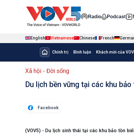
Nhảy đến nội dung
Đa phương ti
Radio
Podcast
English
Vietnamese
Chinese
French
Germa
Main navigation
Chính trị
Bình luận
Khách mời của VOV
menu phụ tiếng Việt
Xã hội - Đời sống
Du lịch bền vững tại các khu bảo
Facebook
(VOV5) - Du lịch sinh thái tại các khu bảo tồn b