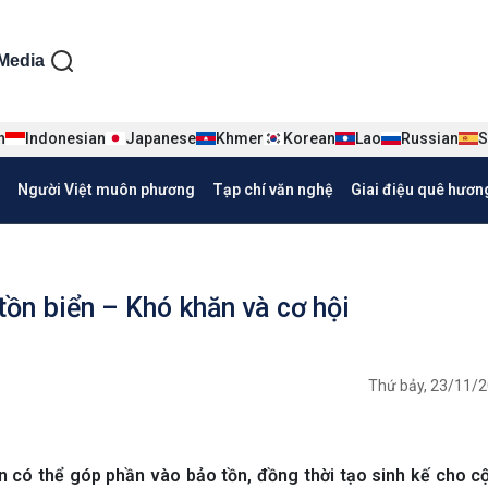
ện tiếng Việt
Media
n
Indonesian
Japanese
Khmer
Korean
Lao
Russian
S
Người Việt muôn phương
Tạp chí văn nghệ
Giai điệu quê hươn
 tồn biển – Khó khăn và cơ hội
Thứ bảy, 23/11/2
iển có thể góp phần vào bảo tồn, đồng thời tạo sinh kế cho 