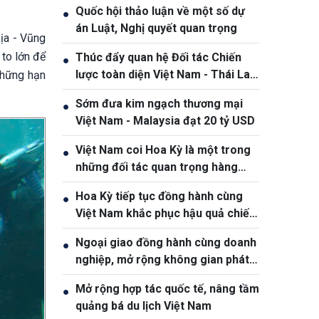
Quốc hội thảo luận về một số dự
●
án Luật, Nghị quyết quan trọng
ịa - Vũng
 to lớn để
Thúc đẩy quan hệ Đối tác Chiến
●
lược toàn diện Việt Nam - Thái Lan
những hạn
ngày càng thực chất và hiệu quả
Sớm đưa kim ngạch thương mại
●
Việt Nam - Malaysia đạt 20 tỷ USD
Việt Nam coi Hoa Kỳ là một trong
●
những đối tác quan trọng hàng
đầu
Hoa Kỳ tiếp tục đồng hành cùng
●
Việt Nam khắc phục hậu quả chiến
tranh
Ngoại giao đồng hành cùng doanh
●
nghiệp, mở rộng không gian phát
triển cho Việt Nam
Mở rộng hợp tác quốc tế, nâng tầm
●
quảng bá du lịch Việt Nam