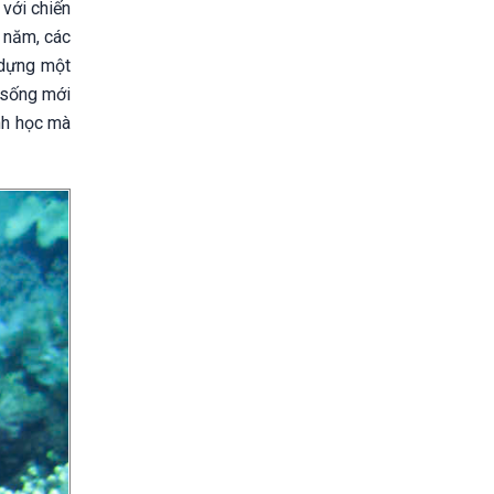
 với chiến
5 năm, các
 dựng một
 sống mới
inh học mà