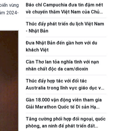
Báo chí Campuchia đưa tin đậm nét
biển vùng
về chuyến thăm Việt Nam của Chủ
năm 2024-
tịch Quốc hội Khuon Sudary
Thúc đẩy phát triển du lịch Việt Nam
- Nhật Bản
Đưa Nhật Bản đến gần hơn với du
khách Việt
Cần Thơ lan tỏa nghĩa tình với nạn
nhân chất độc da cam/dioxin
Thúc đẩy hợp tác với đối tác
Australia trong lĩnh vực giáo dục và
ứng phó biến đổi khí hậu
Gần 18.000 vận động viên tham gia
Giải Marathon Quốc tế Di sản Hạ
Long 2026
Tăng cường phối hợp đối ngoại, quốc
phòng, an ninh để phát triển đất