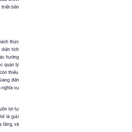
 triển bền
hách thức
 diện tích
 các hướng
ệc quản lý
còn thiếu.
 Giang đến
 nghĩa vụ
uồn lợi tự
hể là giải
ạ tầng, và