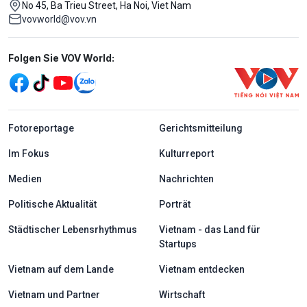
No 45, Ba Trieu Street, Ha Noi, Viet Nam
vovworld@vov.vn
Mạng xã hội
Folgen Sie VOV World:
menu footer tiếng Đức
Fotoreportage
Gerichtsmitteilung
Im Fokus
Kulturreport
Medien
Nachrichten
Politische Aktualität
Porträt
Städtischer Lebensrhythmus
Vietnam - das Land für
Startups
Vietnam auf dem Lande
Vietnam entdecken
Vietnam und Partner
Wirtschaft