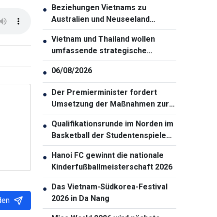
Beziehungen Vietnams zu
●
Australien und Neuseeland
bringen allen Seiten Vorteile
Vietnam und Thailand wollen
●
umfassende strategische
Partnerschaft weiter vertiefen
06/08/2026
●
Der Premierminister fordert
●
Umsetzung der Maßnahmen zur
Gewährleistung der
Qualifikationsrunde im Norden im
●
Cybersicherheit
Basketball der Studentenspiele
2026 eröffnet
Hanoi FC gewinnt die nationale
●
Kinderfußballmeisterschaft 2026
Das Vietnam-Südkorea-Festival
●
2026 in Da Nang
den