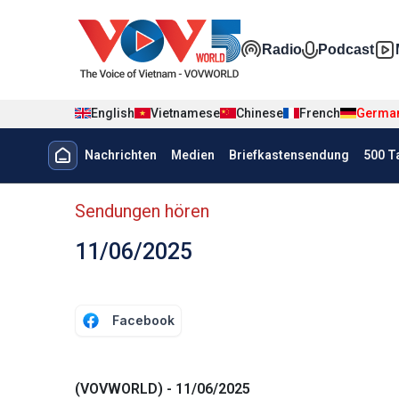
Nhảy đến nội dung
Đa phương t
Radio
Podcast
English
Vietnamese
Chinese
French
Germa
Menu trang chủ tiếng Đức
Nachrichten
Medien
Briefkastensendung
500 T
menu phụ tiếng Đức
Sendungen hören
11/06/2025
Facebook
(VOVWORLD) - 11/06/2025