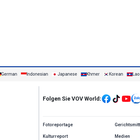
German
Indonesian
Japanese
Khmer
Korean
Lao
Mạng xã hội
Folgen Sie VOV World:
menu footer tiếng Đứ
Fotoreportage
Gerichtsmit
Kulturreport
Medien