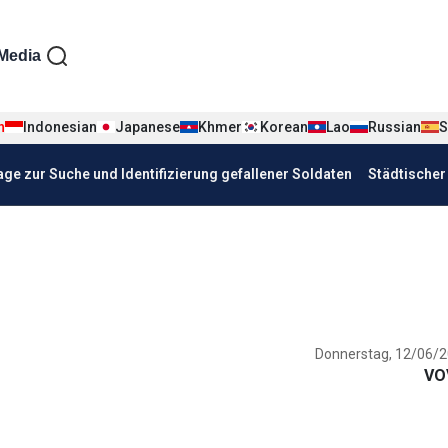
iện tiếng Đức
Media
n
Indonesian
Japanese
Khmer
Korean
Lao
Russian
S
age zur Suche und Identifizierung gefallener Soldaten
Städtische
Donnerstag, 12/06/2
VO