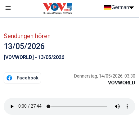
Nhảy đến nội dung
German
Menu trang chủ tiếng Đức
menu phụ tiếng Đức
Sendungen hören
13/05/2026
[VOVWORLD] - 13/05/2026
Donnerstag, 14/05/2026, 03:30
Facebook
VOVWORLD