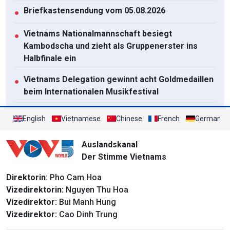
Briefkastensendung vom 05.08.2026
●
Vietnams Nationalmannschaft besiegt
●
Kambodscha und zieht als Gruppenerster ins
Halbfinale ein
Vietnams Delegation gewinnt acht Goldmedaillen
●
beim Internationalen Musikfestival
Die 2. Runde des Wettbewerbs „Berührt Vietnam
●
English
Vietnamese
Chinese
French
German
2026“
Auslandskanal
Alle ansehen
Der Stimme Vietnams
Direktorin
: Pho Cam Hoa
Vizedirektorin:
Nguyen Thu Hoa
Vizedirektor:
Bui Manh Hung
Vizedirektor:
Cao Dinh Trung