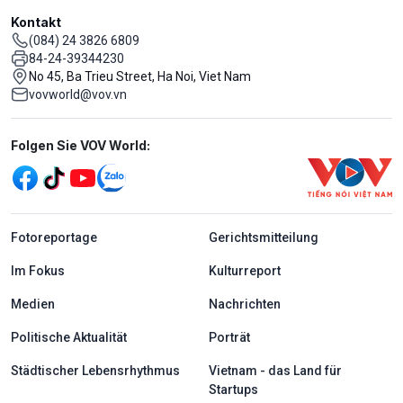
Kontakt
(084) 24 3826 6809
84-24-39344230
No 45, Ba Trieu Street, Ha Noi, Viet Nam
vovworld@vov.vn
Mạng xã hội
Folgen Sie VOV World:
menu footer tiếng Đức
Fotoreportage
Gerichtsmitteilung
Im Fokus
Kulturreport
Medien
Nachrichten
Politische Aktualität
Porträt
Städtischer Lebensrhythmus
Vietnam - das Land für
Startups