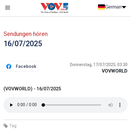
Nhảy đến nội dung
German
Menu trang chủ tiếng Đức
menu phụ tiếng Đức
Sendungen hören
16/07/2025
Donnerstag, 17/07/2025, 03:30
Facebook
VOVWORLD
(VOVWORLD) - 16/07/2025
Tag: