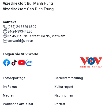
Vizedirektor:
Bui Manh Hung
Vizedirektor:
Cao Dinh Trung
Kontakt
(084) 24 3826 6809
84-24-39344230
No 45, Ba Trieu Street, Ha Noi, Viet Nam
vovworld@vov.vn
Mạng xã hội
Folgen Sie VOV World:
menu footer tiếng Đức
Fotoreportage
Gerichtsmitteilung
Im Fokus
Kulturreport
Medien
Nachrichten
Politische Aktualität
Porträt