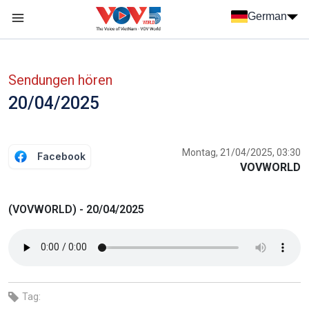
Nhảy đến nội dung
German
Menu trang chủ tiếng Đức
menu phụ tiếng Đức
Sendungen hören
20/04/2025
Montag, 21/04/2025, 03:30
Facebook
VOVWORLD
(VOVWORLD) - 20/04/2025
Tag: