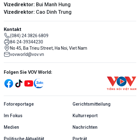
Vizedirektor:
Bui Manh Hung
Vizedirektor:
Cao Dinh Trung
Kontakt
(084) 24 3826 6809
84-24-39344230
No 45, Ba Trieu Street, Ha Noi, Viet Nam
vovworld@vov.vn
Mạng xã hội
Folgen Sie VOV World:
menu footer tiếng Đức
Fotoreportage
Gerichtsmitteilung
Im Fokus
Kulturreport
Medien
Nachrichten
Politische Aktualität
Porträt