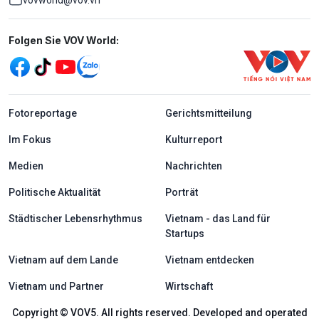
vovworld@vov.vn
Mạng xã hội
Folgen Sie VOV World:
menu footer tiếng Đức
Fotoreportage
Gerichtsmitteilung
Im Fokus
Kulturreport
Medien
Nachrichten
Politische Aktualität
Porträt
Städtischer Lebensrhythmus
Vietnam - das Land für
Startups
Vietnam auf dem Lande
Vietnam entdecken
Vietnam und Partner
Wirtschaft
Copyright © VOV5. All rights reserved. Developed and operated