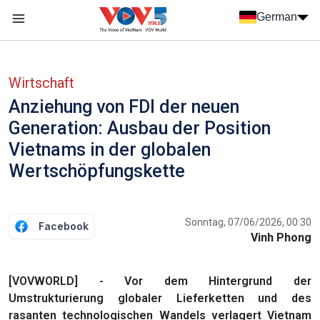
Nhảy đến nội dung
German
Menu trang chủ tiếng Đức
menu phụ tiếng Đức
Wirtschaft
Anziehung von FDI der neuen
Generation: Ausbau der Position
Vietnams in der globalen
Wertschöpfungskette
Sonntag, 07/06/2026, 00:30
Facebook
Vinh Phong
[VOVWORLD] - Vor dem Hintergrund der
Umstrukturierung globaler Lieferketten und des
rasanten technologischen Wandels verlagert Vietnam