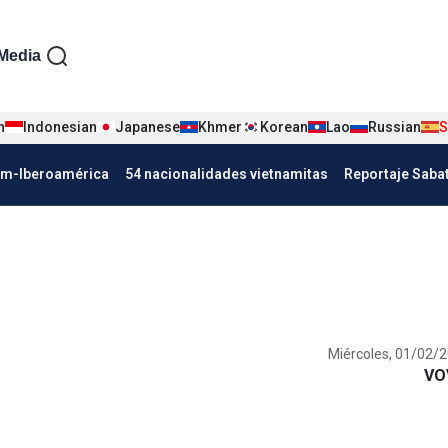
iện tiếng Tây ban nha
Media
n
Indonesian
Japanese
Khmer
Korean
Lao
Russian
S
Nha
am-Iberoamérica
54 nacionalidades vietnamitas
Reportaje Saba
Miércoles, 01/02/2
VO