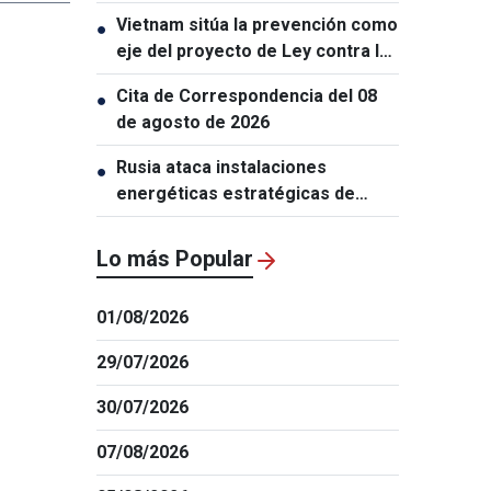
turísticos
Vietnam sitúa la prevención como
●
eje del proyecto de Ley contra la
Proliferación de Armas de
Cita de Correspondencia del 08
●
Destrucción Masiva
de agosto de 2026
Rusia ataca instalaciones
●
energéticas estratégicas de
Ucrania
Lo más Popular
01/08/2026
29/07/2026
30/07/2026
07/08/2026