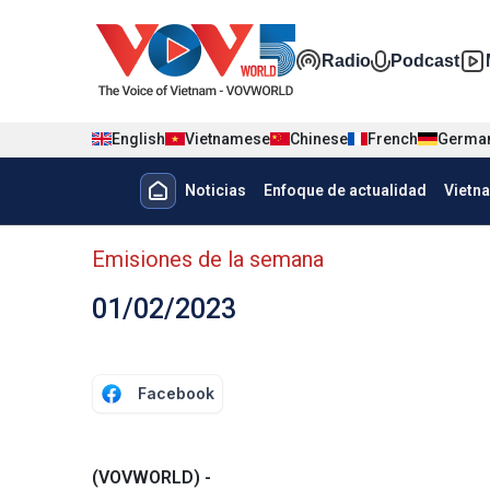
Nhảy đến nội dung
Đa phương t
Radio
Podcast
English
Vietnamese
Chinese
French
Germa
Menu trang chủ tiếng Tây Ban 
Noticias
Enfoque de actualidad
Vietn
Menu phụ tiếng Tây ban nha
Emisiones de la semana
01/02/2023
Facebook
(VOVWORLD) -