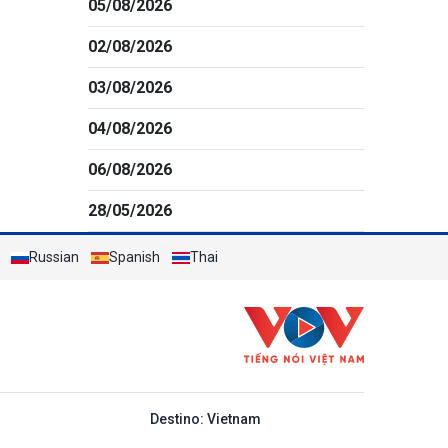
05/08/2026
02/08/2026
03/08/2026
04/08/2026
06/08/2026
28/05/2026
Russian
Spanish
Thai
y ban nha
Destino: Vietnam