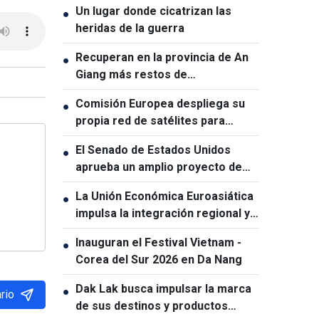
Un lugar donde cicatrizan las
●
heridas de la guerra
Recuperan en la provincia de An
●
Giang más restos de
combatientes caídos
Comisión Europea despliega su
●
propia red de satélites para
reforzar la soberanía digital
El Senado de Estados Unidos
●
aprueba un amplio proyecto de
ley de sanciones contra Rusia
La Unión Económica Euroasiática
●
impulsa la integración regional y
amplía la cooperación con sus
Inauguran el Festival Vietnam -
●
socios
Corea del Sur 2026 en Da Nang
Dak Lak busca impulsar la marca
●
rio
de sus destinos y productos