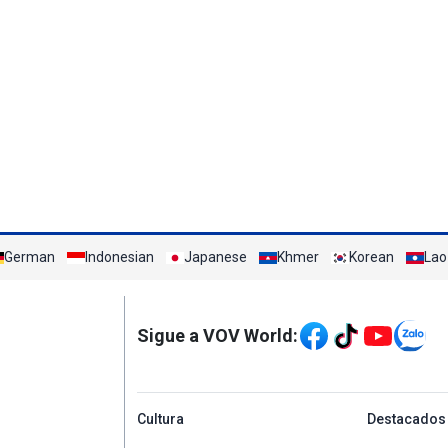
German
Indonesian
Japanese
Khmer
Korean
Lao
Mạng xã hội
Sigue a VOV World:
menu footer tiếng Tâ
Cultura
Destacados