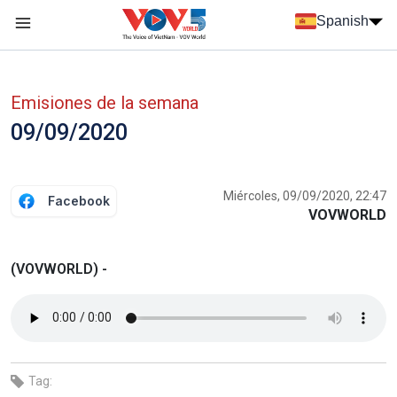
Nhảy đến nội dung
Spanish
Menu trang chủ tiếng Tây Ban Nha
Menu phụ tiếng Tây ban nha
Emisiones de la semana
09/09/2020
Miércoles, 09/09/2020, 22:47
Facebook
VOVWORLD
(VOVWORLD) -
Tag: