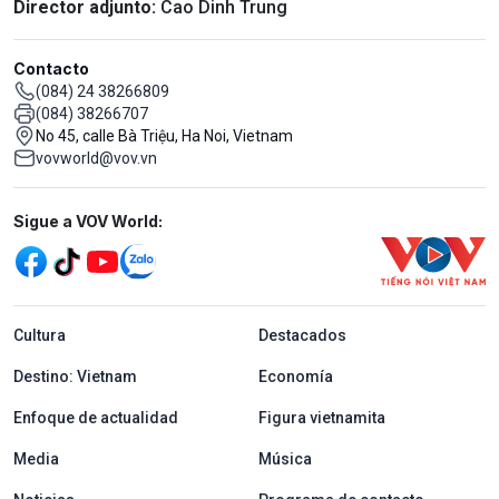
Director adjunto:
Cao Dinh Trung
Contacto
(084) 24 38266809
(084) 38266707
No 45, calle Bà Triệu, Ha Noi, Vietnam
vovworld@vov.vn
Mạng xã hội
Sigue a VOV World:
menu footer tiếng Tây ban nha
Cultura
Destacados
Destino: Vietnam
Economía
Enfoque de actualidad
Figura vietnamita
Media
Música